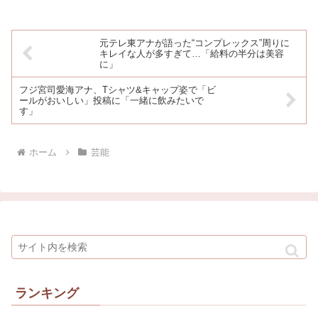
１１年の東日本大震災も支
援
元テレ東アナが語った“コンプレックス”周りに
キレイな人が多すぎて…「給料の半分は美容
に」
フジ宮司愛海アナ、Tシャツ&キャップ姿で「ビ
ールがおいしい」投稿に「一緒に飲みたいで
す」
ホーム
芸能
ランキング