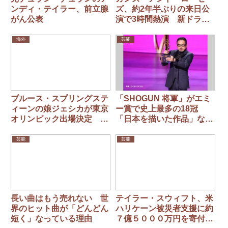
ンディ・テイラー、前立腺
ズ、約2年半ぶりの来日公
がん公表
演で3時間熱演 新ドラマ
ー加入後初のステージに2
万人が熱狂【ライブレポー
海外
芸能
ト】
ブルース・スプリングステ
「SHOGUN 将軍」がエミ
ィーンの娘ジェシカが東京
ー賞で史上最多の18冠
オリンピック出場決定 障
「日本を描いた作品」なぜ
害馬術の米国チーム・メン
アメリカ人の心をつかん
バー
だ？ 現地で取材
芸能
芸能
長い曲はもう売れない 世
テイラー・スウィフト、米
界のヒット曲が「どんどん
ハリケーン被災者支援に約
短く」なっている理由
７億５０００万円を寄付…