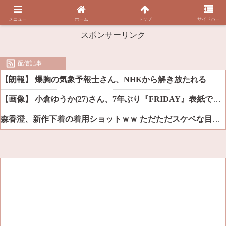
メニュー
ホーム
トップ
サイドバー
スポンサーリンク
配信記事
【朗報】 爆胸の気象予報士さん、NHKから解き放たれる
【画像】 小倉ゆうか(27)さん、7年ぶり『FRIDAY』表紙で神ボディ大解放
森香澄、新作下着の着用ショットｗｗ ただただスケベな目でしか見れんだろ！！