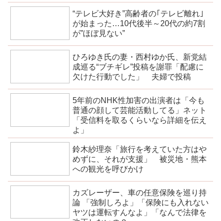
“テレビ大好き”高齢者の｢テレビ離れ｣
が始まった…10代後半～20代の約7割
が”ほぼ見ない”
ひろゆき氏の妻・西村ゆか氏、新党結
成巡る“ブチギレ”投稿を謝罪「配慮に
欠けた行動でした」 夫婦で投稿
5年前のNHK性加害の出演者は「今も
普通の顔して芸能活動してる」ネット
「受信料を取るくらいなら詳細を伝え
よ」
鈴木紗理奈「旅行を考えていた方はや
めずに、それが支援」 被災地・熊本
への観光を呼びかけ
カズレーザー、車の任意保険を巡り持
論 「強制しろよ」「保険にも入れない
ヤツは運転すんなよ」「なんで法律を