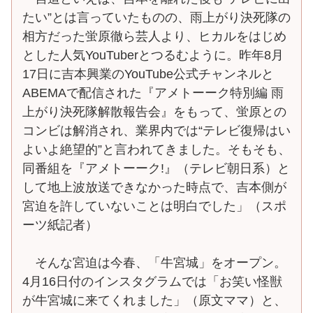
たい”とは言っていたものの、雨上がり決死隊の
相方だった蛍原徹ら芸人より、ヒカルをはじめ
とした人気YouTuberとつるむように。昨年8月
17日に吉本興業のYouTube公式チャンネルと
ABEMAで配信された『アメトーーク特別編 雨
上がり決死隊解散報告会』をもって、蛍原との
コンビは解消され、業界内では“テレビ復帰はい
よいよ絶望的”と言われてきました。そもそも、
同番組を『アメトーーク!』（テレビ朝日系）と
して地上波放送できなかった時点で、吉本側が
宮迫を許していないことは明白でした」（スポ
ーツ紙記者）
そんな宮迫は今春、「牛宮城」をオープン。
4月16日付のインスタグラムでは「お笑い怪獣
が牛宮城に来てくれました」（原文ママ）と、