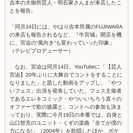
吉本の大御所芸人・明石家さんまが来店したこ
とを報告。
「同月24日には、やはり吉本所属のFUJIWARA
の来店も報告されるなど、『牛宮城』開店を機
に、宮迫の“風向き”も変わっていった印象」
（テレビプロデューサー）
なお、宮迫は同月14日、YouTubeに「【芸人
宮迫】20年ぶりに大舞台でコントをすることに
なりました」と題した動画をアップし、「やつ
いフェス」出演を発表していた。フェス主催者
であるエレキコミック・やついいちろう直々の
オファーで歌の披露と、コントへの参加も決ま
っており、実際に今月19日の本番では、自身と
山口智充のユニット・くずの楽曲「全てが僕の
力になる!」（2004年）を歌唱したほか、ボケ