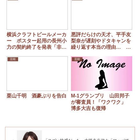
横浜クラフトビールメーカ
悪評だらけの天才、平手友
ー ポスター起用の長州小
梨奈が遅刻やドタキャンを
力の契約終了を発表「非常
繰り返す本当の理由… 欅
に残念ですが」
坂46脱退後、世界進出が期
待されたものの
芸能
芸能
栗山千明 酒豪ぶりを告白
M-1グランプリ 山田邦子
が審査員！「ワクワク」
博多大吉も復帰