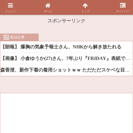
メニュー
ホーム
トップ
サイドバー
スポンサーリンク
配信記事
【朗報】 爆胸の気象予報士さん、NHKから解き放たれる
【画像】 小倉ゆうか(27)さん、7年ぶり『FRIDAY』表紙で神ボディ大解放
森香澄、新作下着の着用ショットｗｗ ただただスケベな目でしか見れんだろ！！