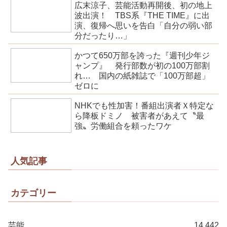
広末涼子、芸能活動再開後、初の地上
波出演！ TBS系『THE TIME』に出
演、復帰へ思いを告白「自分の弱い部
分だったり…」
かつて650万部を誇った『週刊少年ジ
ャンプ』 発行部数が初の100万部割
れ… 国内の紙雑誌で「100万部超」
ゼロに
NHKでも性加害！番組出演者Ｘ特定な
ら降板ドミノ 被害者があえて〝最
強〟労働組合を頼ったワケ
人気記事
カテゴリー
芸能
14,442