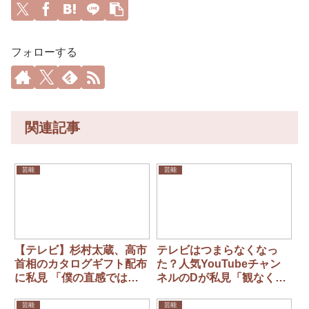
フォローする
関連記事
芸能
芸能
【テレビ】杉村太蔵、高市
テレビはつまらなくなっ
首相のカタログギフト配布
た？人気YouTubeチャン
に私見 「僕の直感ではヤ
ネルのDが私見「観なくな
バイ」「ひとことで言う
った理由はテレビが不便だ
と、余計なことをしたな」
から」
芸能
芸能