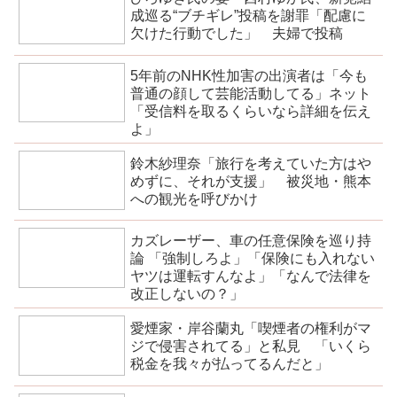
成巡る“ブチギレ”投稿を謝罪「配慮に
欠けた行動でした」 夫婦で投稿
5年前のNHK性加害の出演者は「今も
普通の顔して芸能活動してる」ネット
「受信料を取るくらいなら詳細を伝え
よ」
鈴木紗理奈「旅行を考えていた方はや
めずに、それが支援」 被災地・熊本
への観光を呼びかけ
カズレーザー、車の任意保険を巡り持
論 「強制しろよ」「保険にも入れない
ヤツは運転すんなよ」「なんで法律を
改正しないの？」
愛煙家・岸谷蘭丸「喫煙者の権利がマ
ジで侵害されてる」と私見 「いくら
税金を我々が払ってるんだと」