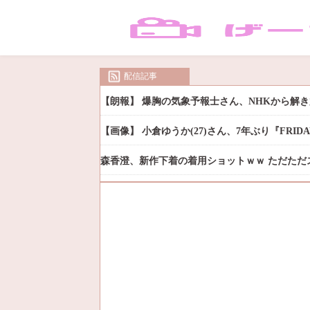
配信記事
【朗報】 爆胸の気象予報士さん、NHKから解
【画像】 小倉ゆうか(27)さん、7年ぶり『FRI
森香澄、新作下着の着用ショットｗｗ ただただ