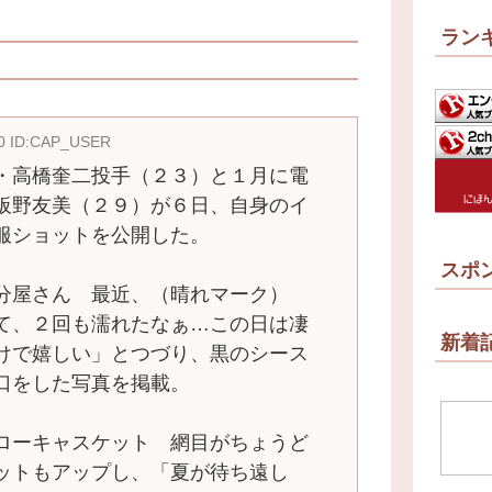
ラン
20 ID:CAP_USER
・高橋奎二投手（２３）と１月に電
板野友美（２９）が６日、自身のイ
服ショットを公開した。
スポ
分屋さん 最近、（晴れマーク）
て、２回も濡れたなぁ…この日は凄
新着
けで嬉しい」とつづり、黒のシース
口をした写真を掲載。
ローキャスケット 網目がちょうど
ットもアップし、「夏が待ち遠し