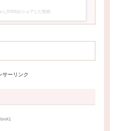
o.i_0703)がシェアした投稿
ンサーリンク
zKtmK1