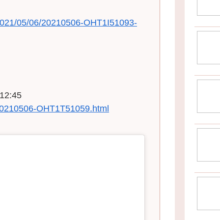
/2021/05/06/20210506-OHT1I51093-
2:45
s/20210506-OHT1T51059.html