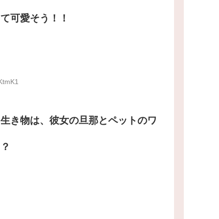
えて可愛そう！！
zKtmK1
る生き物は、彼女の旦那とペットのワ
？？