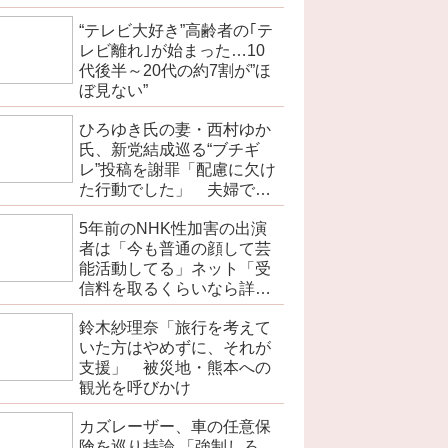
“テレビ大好き”高齢者の｢テ
レビ離れ｣が始まった…10
代後半～20代の約7割が”ほ
ぼ見ない”
ひろゆき氏の妻・西村ゆか
氏、新党結成巡る“ブチギ
レ”投稿を謝罪「配慮に欠け
た行動でした」 夫婦で投
稿
5年前のNHK性加害の出演
者は「今も普通の顔して芸
能活動してる」ネット「受
信料を取るくらいなら詳細
を伝えよ」
鈴木紗理奈「旅行を考えて
いた方はやめずに、それが
支援」 被災地・熊本への
観光を呼びかけ
カズレーザー、車の任意保
険を巡り持論 「強制しろ