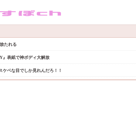
き放たれる
DAY』表紙で神ボディ大解放
スケベな目でしか見れんだろ！！