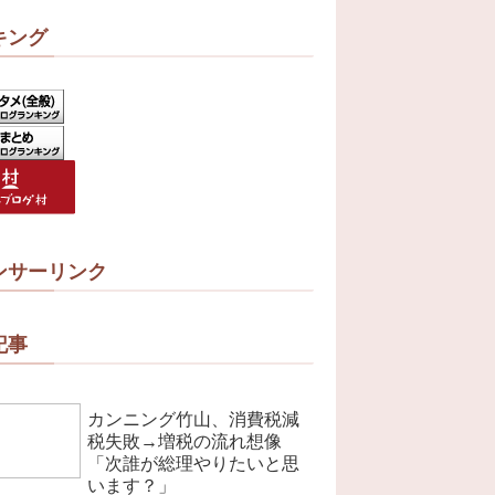
キング
ンサーリンク
記事
カンニング竹山、消費税減
税失敗→増税の流れ想像
「次誰が総理やりたいと思
います？」