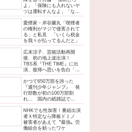
よ」「保険にも入れないヤ
ツは運転すんなよ」「なん
で法律を改正しないの？」
愛煙家・岸谷蘭丸「喫煙者
の権利がマジで侵害されて
る」と私見 「いくら税金
を我々が払ってるんだと」
広末涼子、芸能活動再開
後、初の地上波出演！
TBS系『THE TIME』に出
演、復帰へ思いを告白「自
分の弱い部分だったり…」
かつて650万部を誇った
『週刊少年ジャンプ』 発
行部数が初の100万部割
れ… 国内の紙雑誌で
「100万部超」ゼロに
NHKでも性加害！番組出演
者Ｘ特定なら降板ドミノ
被害者があえて〝最強〟労
働組合を頼ったワケ