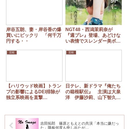
写真に反響
岸谷五朗、妻・岸谷香の爆
NGT48・西潟茉莉奈が
買いにビックリ 「何千万
『週プレ』登場、あどけな
円する・・
い表情でスレンダー美ボデ
ィを披露
芸能
芸能
【ハリウッド映画】トラン
日テレ、新ドラマ『俺たち
プの影響によるDEI排除が
の箱根駅伝』 主演は大泉
独立系映画を直撃…
洋 伊藤沙莉、山下智久ら
共演！ 10月スタート
吉田拓郎 篠原ともえとの共演「本当に嫌だっ
た」降板何度も申し出たが…