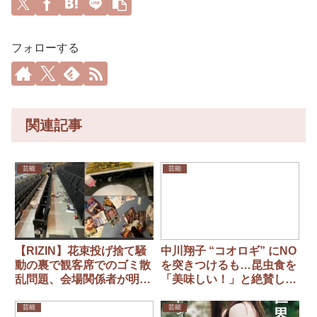
フォローする
関連記事
芸能
芸能
【RIZIN】花束投げ捨て騒
中川翔子 “コオロギ” にNO
動の裏で観客席でのゴミ散
を突きつけるも…昆虫食を
乱問題、会場関係者が明か
「美味しい！」と絶賛して
した「本音」 SNSで拡散
いた過去
されたゴミが散乱した会場
芸能
芸能