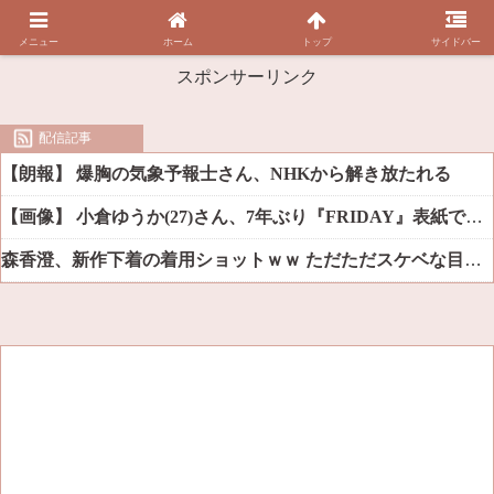
メニュー
ホーム
トップ
サイドバー
スポンサーリンク
配信記事
【朗報】 爆胸の気象予報士さん、NHKから解き放たれる
【画像】 小倉ゆうか(27)さん、7年ぶり『FRIDAY』表紙で神ボディ大解放
森香澄、新作下着の着用ショットｗｗ ただただスケベな目でしか見れんだろ！！