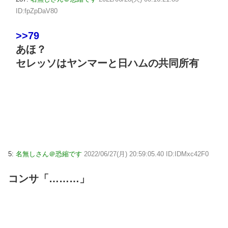
ID:fpZpDaV80
>>79
あほ？
セレッソはヤンマーと日ハムの共同所有
5:
名無しさん＠恐縮です
2022/06/27(月) 20:59:05.40 ID:IDMxc42F0
コンサ「………」