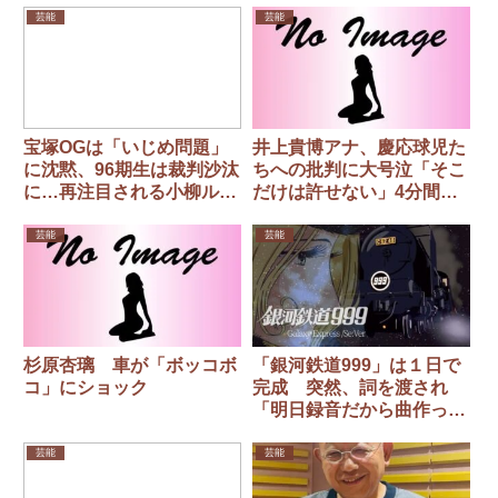
芸能
芸能
宝塚OGは「いじめ問題」
井上貴博アナ、慶応球児た
に沈黙、96期生は裁判沙汰
ちへの批判に大号泣「そこ
に…再注目される小柳ルミ
だけは許せない」4分間涙
子の壮絶告白
止まらず…声震わせ必死の
訴え
芸能
芸能
杉原杏璃 車が「ボッコボ
「銀河鉄道999」は１日で
コ」にショック
完成 突然、詞を渡され
「明日録音だから曲作っ
て」／ゴダイゴ
芸能
芸能