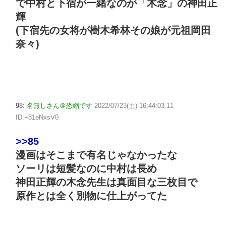
で中村と下宿が一緒なのが「木念」の神田正
輝
(下宿先の女将が樹木希林その娘が元祖岡田
奈々)
98:
名無しさん＠恐縮です
2022/07/23(土) 16:44:03.11
ID:+81eNxsV0
>>85
漫画はそこまで有名じゃなかったな
ソーリは短髪なのに中村は長め
神田正輝の木念先生は真面目な三枚目で
原作とは全く別物に仕上がってた