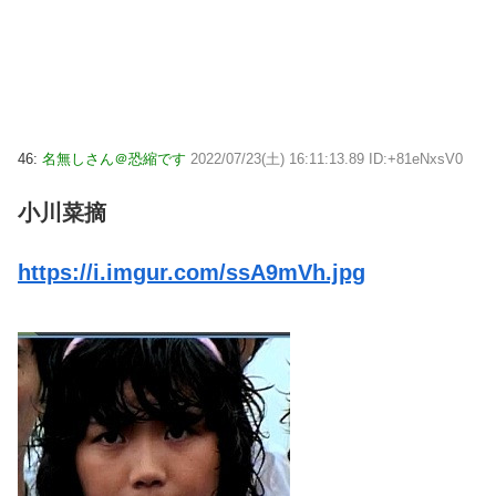
46:
名無しさん＠恐縮です
2022/07/23(土) 16:11:13.89 ID:+81eNxsV0
小川菜摘
https://i.imgur.com/ssA9mVh.jpg