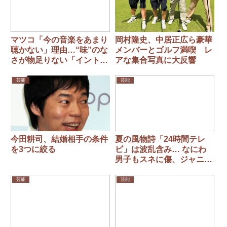
マツコ「今の音楽をあまり
岡村隆史、中居正広ら豪華
聴かない」理由…“味”のな
メンバーとゴルフ満喫 レ
さが物足りない「イントロ
アな集合写真に大反響
も間奏もないじゃん」
芸能
芸能
今田耕司、結婚相手の条件
夏の風物詩「24時間テレ
を3つに絞る
ビ」は波乱含み… なにわ
男子もスネに傷、ジャニー
ズ事務所も大揺れ
芸能
芸能