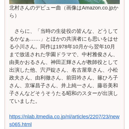
北村さんのデビュー曲（画像はAmazon.co.jpか
ら）
さらに、「当時の生徒役の皆んな、どうして
るかなぁ……」とほかの共演者にも思いをはせ
る小川さん。同作は1978年10月から翌年10月
まで放送された学園ドラマで、中村雅俊さん、
由美かおるさん、神田正輝さんが教師役として
出演した他、宍戸錠さん、名古屋章さん、小松
政夫さん、由利徹さん、前田吟さん、篠ひろ子
さん、京塚昌子さん、井上純一さん、藤谷美和
子さんなどそうそうたる昭和のスターが出演し
ていました。
https://nlab.itmedia.co.jp/nl/articles/2207/23/new
s065.html