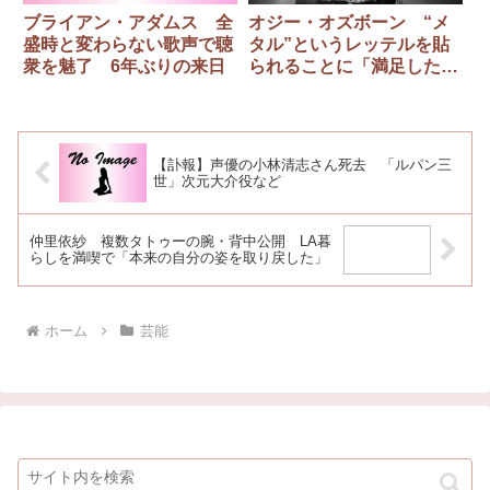
ブライアン・アダムス 全
オジー・オズボーン “メ
盛時と変わらない歌声で聴
タル”というレッテルを貼
衆を魅了 6年ぶりの来日
られることに「満足したこ
とは一度もない」
【訃報】声優の小林清志さん死去 「ルパン三
世」次元大介役など
仲里依紗 複数タトゥーの腕・背中公開 LA暮
らしを満喫で「本来の自分の姿を取り戻した」
ホーム
芸能