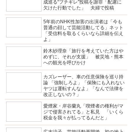
成巡る“ブチギレ”投稿を謝罪「配慮に
欠けた行動でした」 夫婦で投稿
5年前のNHK性加害の出演者は「今も
普通の顔して芸能活動してる」ネット
「受信料を取るくらいなら詳細を伝え
よ」
鈴木紗理奈「旅行を考えていた方はや
めずに、それが支援」 被災地・熊本
への観光を呼びかけ
カズレーザー、車の任意保険を巡り持
論 「強制しろよ」「保険にも入れない
ヤツは運転すんなよ」「なんで法律を
改正しないの？」
愛煙家・岸谷蘭丸「喫煙者の権利がマ
ジで侵害されてる」と私見 「いくら
税金を我々が払ってるんだと」
広末涼子、芸能活動再開後、初の地上