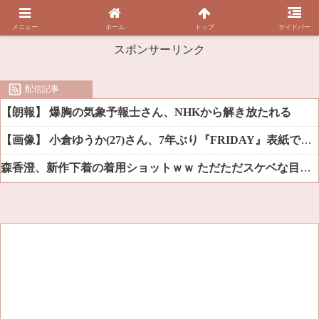
メニュー
ホーム
トップ
サイドバー
スポンサーリンク
配信記事
【朗報】 爆胸の気象予報士さん、NHKから解き放たれる
【画像】 小倉ゆうか(27)さん、7年ぶり『FRIDAY』表紙で神ボディ大解放
森香澄、新作下着の着用ショットｗｗ ただただスケベな目でしか見れんだろ！！