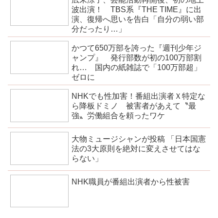
波出演！ TBS系『THE TIME』に出
演、復帰へ思いを告白「自分の弱い部
分だったり…」
かつて650万部を誇った『週刊少年ジ
ャンプ』 発行部数が初の100万部割
れ… 国内の紙雑誌で「100万部超」
ゼロに
NHKでも性加害！番組出演者Ｘ特定な
ら降板ドミノ 被害者があえて〝最
強〟労働組合を頼ったワケ
大物ミュージシャンが投稿 「日本国憲
法の3大原則を絶対に変えさせてはな
らない」
NHK職員が番組出演者から性被害