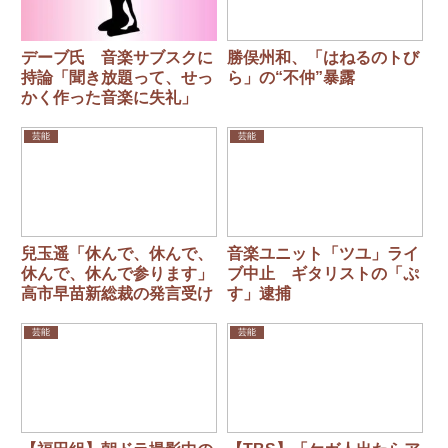
デーブ氏 音楽サブスクに
勝俣州和、「はねるのトび
持論「聞き放題って、せっ
ら」の“不仲”暴露
かく作った音楽に失礼」
芸能
芸能
兒玉遥「休んで、休んで、
音楽ユニット「ツユ」ライ
休んで、休んで参ります」
ブ中止 ギタリストの「ぷ
高市早苗新総裁の発言受け
す」逮捕
芸能
芸能