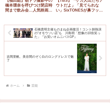
【福田組】朝ドラ撮影中の
【TBS】「ケガ人出たらア
橋本環奈を呼びつけ閉店時
ウトだよ」「見てられな
間まで飲み会…人気映画監
い」SixTONESが鼻フック
督・福田雄一の投稿に批判
で軽トラ引っ張る『ジョン
殺到→その後削除
ソン』企画に批判集中
石橋貴明主催ものまね企画復活！コント師熱演
の“オモウソい店”も 川島明「想像の10倍笑っ
た」『お笑いオムニバスGP』
吉岡里帆、美谷間のぞく白のロングドレスで魅
了
ホーム
芸能