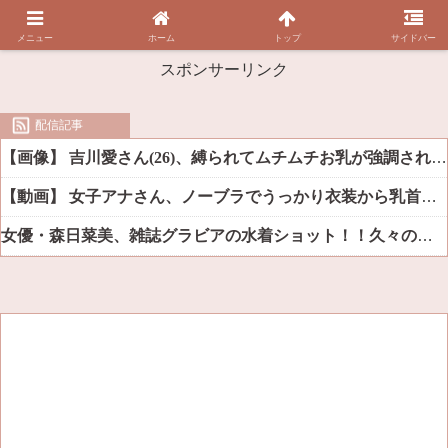
メニュー
ホーム
トップ
サイドバー
スポンサーリンク
配信記事
【画像】 吉川愛さん(26)、縛られてムチムチお乳が強調されてしまう
【動画】 女子アナさん、ノーブラでうっかり衣装から乳首が透けてしまう放送事故ｗｗｗ
女優・森日菜美、雑誌グラビアの水着ショット！！久々の姿にファン悶絶ｗｗ