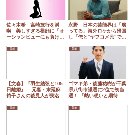
佐々木希 宮崎旅行を満
永野 日本の芸能界は「腐
喫 美しすぎる横顔に「オ
ってる」海外ロケから帰国
ーシャンビューにも負けな
し「俺と“ヤフコメ民”で変
い透明感」「何この可愛
えていきたい」
さ」の声
芸能
芸能
【文春】『羽生結弦と105
ゴマキ弟・後藤祐樹が千葉
日離婚』 元妻・末延麻
県八街市議選に2位で初当
裕子さんの後見人が実名告
選！ 「熱い想いと期待を
発 「羽生の嘘は許せな
胸にしっかりと受け止め
い」
る」
芸能
芸能