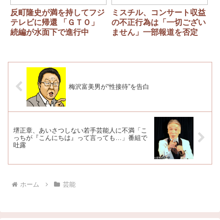
反町隆史が満を持してフジ
ミスチル、コンサート収益
テレビに帰還 「ＧＴＯ」
の不正行為は「一切ござい
続編が水面下で進行中
ません」一部報道を否定
梅沢富美男が“性接待”を告白
堺正章、あいさつしない若手芸能人に不満「こ
っちが『こんにちは』って言っても…」番組で
吐露
ホーム
芸能