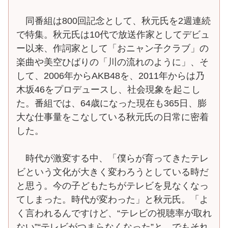
同番組は800回記念として、秋元氏を2週連続
で特集。秋元氏は10代で放送作家としてデビュ
ー以来、作詞家として「おニャン子クラブ」の
楽曲や美空ひばりの「川の流れのように」、そ
して、2006年からAKB48を、2011年からは乃
木坂46をプロデュースし、社会現象を起こし
た。番組では、64歳になった現在も365日、膨
大な仕事量をこなしている秋元氏の日常に密着
した。
時代が激変する中、「僕らが育ってきたテレ
ビという文化が大きく変わろうとしている時だ
と思う。今の子どもたちがテレビを見なくなっ
てしまった。時代が変わった」と秋元氏。「よ
く言われるんですけど、“テレビの視聴率が取れ
ない”“テレビがつまらなくなった”と…でもそれ