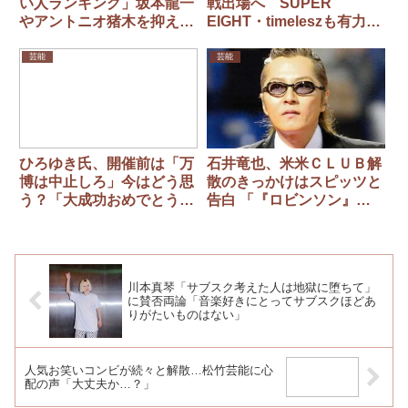
い人ランキング」坂本龍一
戦出場へ SUPER
やアントニオ猪木を抑えた
EIGHT・timeleszも有力
1位は漫画界の“謎めいた巨
“目玉”不足のNHKと思惑
匠”
一致で２年ぶり「STARTO
芸能
芸能
祭り」解禁も
ひろゆき氏、開催前は「万
石井竜也、米米ＣＬＵＢ解
博は中止しろ」今はどう思
散のきっかけはスピッツと
う？「大成功おめでとうご
告白 「『ロビンソン』聴
ざいます！」
いた時に完璧さを感じ…」
川本真琴「サブスク考えた人は地獄に堕ちて」
に賛否両論「音楽好きにとってサブスクほどあ
りがたいものはない」
人気お笑いコンビが続々と解散…松竹芸能に心
配の声「大丈夫か…？」