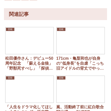
関連記事
芸能
芸能
松田優作さん：デビュー50
171cm・亀梨和也が自身
周年記念 「蘇える金狼」
の“低身長”を自虐「こっち
「野獣死すべし」「探偵物
旧アイドルの背丈でやって
語」3夜連続放送
るから」「新世代の背丈ヤ
バいのよ」
芸能
芸能
「人生をドラマ化してほし
嵐、活動終了前に紅白歌合