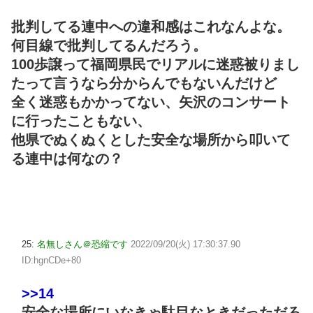
批判してる連中への違和感はこれなんよな。
何目線で批判してるんだろう。
100歩譲って福岡県民でリアルに迷惑被りまし
たって言うなら分からんでもないんだけど
全く迷惑もかかってない、矢沢のコンサート
に行ったこともない、
他県でぬくぬくとした安全な場所から叩いて
る連中は何なの？
25:
名無しさん＠恐縮です
2022/09/20(火) 17:30:37.90
ID:hgnCDe+80
>>14
安全な場所にいなきゃ駄目なときだっただろ