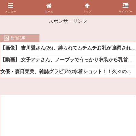
メニュー
ホーム
トップ
サイドバー
スポンサーリンク
配信記事
【画像】 吉川愛さん(26)、縛られてムチムチお乳が強調されてしまう
【動画】 女子アナさん、ノーブラでうっかり衣装から乳首が透けてしまう放送事故ｗｗｗ
女優・森日菜美、雑誌グラビアの水着ショット！！久々の姿にファン悶絶ｗｗ