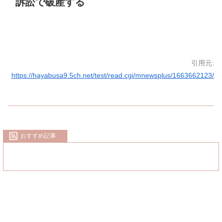
訴訟で破産する
引用元:
https://hayabusa9.5ch.net/test/read.cgi/mnewsplus/1663662123/
おすすめ記事