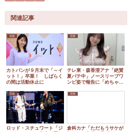
関連記事
芸能
芸能
カトパンが９月末で「～イ
テレ東・森香澄アナ「絶賛
ット！」卒業！ しばらく
夏バテ中」ノースリーブワ
の間は活動休止に
ンピ姿で報告に「めちゃ可
愛い」
芸能
芸能
ロッド・スチュワート「ジ
倉科カナ「ただもうサケが