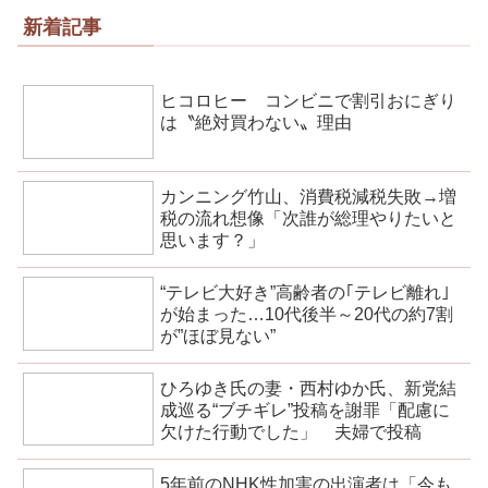
新着記事
ヒコロヒー コンビニで割引おにぎり
は〝絶対買わない〟理由
カンニング竹山、消費税減税失敗→増
税の流れ想像「次誰が総理やりたいと
思います？」
“テレビ大好き”高齢者の｢テレビ離れ｣
が始まった…10代後半～20代の約7割
が”ほぼ見ない”
ひろゆき氏の妻・西村ゆか氏、新党結
成巡る“ブチギレ”投稿を謝罪「配慮に
欠けた行動でした」 夫婦で投稿
5年前のNHK性加害の出演者は「今も