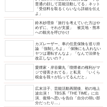
普通の顔して芸能活動してる」ネット
「受信料を取るくらいなら詳細を伝え
よ」
鈴木紗理奈「旅行を考えていた方はや
めずに、それが支援」 被災地・熊本
への観光を呼びかけ
カズレーザー、車の任意保険を巡り持
論 「強制しろよ」「保険にも入れない
ヤツは運転すんなよ」「なんで法律を
改正しないの？」
愛煙家・岸谷蘭丸「喫煙者の権利がマ
ジで侵害されてる」と私見 「いくら
税金を我々が払ってるんだと」
広末涼子、芸能活動再開後、初の地上
波出演！ TBS系『THE TIME』に出
演、復帰へ思いを告白「自分の弱い部
分だったり…」