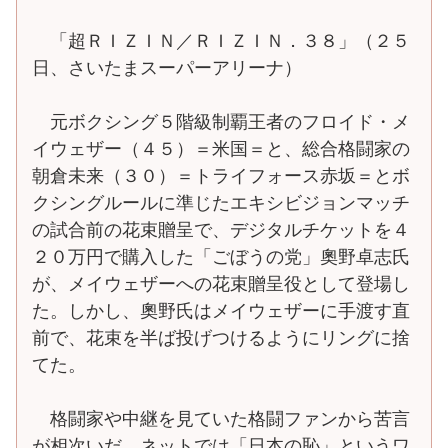
「超ＲＩＺＩＮ／ＲＩＺＩＮ．３８」（２５
日、さいたまスーパーアリーナ）
元ボクシング５階級制覇王者のフロイド・メ
イウェザー（４５）＝米国＝と、総合格闘家の
朝倉未来（３０）＝トライフォース赤坂＝とボ
クシングルールに準じたエキシビジョンマッチ
の試合前の花束贈呈で、デジタルチケットを４
２０万円で購入した「ごぼうの党」奧野卓志氏
が、メイウェザーへの花束贈呈役として登場し
た。しかし、奧野氏はメイウェザーに手渡す直
前で、花束を半ば投げつけるようにリングに捨
てた。
格闘家や中継を見ていた格闘ファンから苦言
が相次いだ。ネットでは「日本の恥」というワ