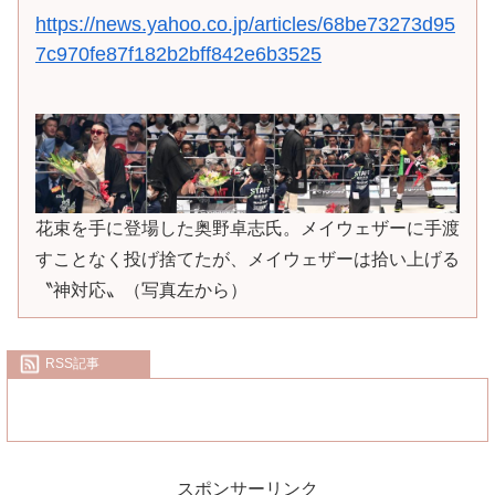
https://news.yahoo.co.jp/articles/68be73273d95
7c970fe87f182b2bff842e6b3525
花束を手に登場した奥野卓志氏。メイウェザーに手渡
すことなく投げ捨てたが、メイウェザーは拾い上げる
〝神対応〟（写真左から）
RSS記事
スポンサーリンク