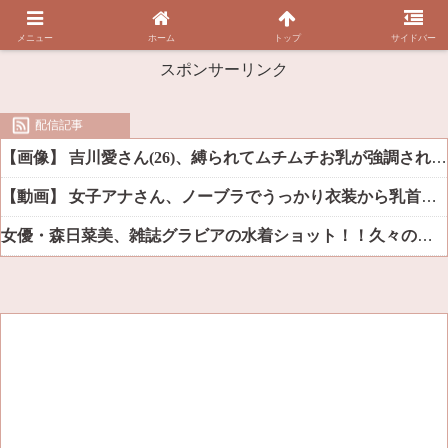
メニュー
ホーム
トップ
サイドバー
スポンサーリンク
配信記事
【画像】 吉川愛さん(26)、縛られてムチムチお乳が強調されてしまう
【動画】 女子アナさん、ノーブラでうっかり衣装から乳首が透けてしまう放送事故ｗｗｗ
女優・森日菜美、雑誌グラビアの水着ショット！！久々の姿にファン悶絶ｗｗ