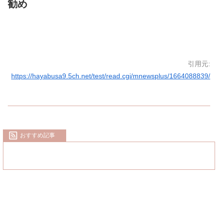
勧め
引用元:
https://hayabusa9.5ch.net/test/read.cgi/mnewsplus/1664088839/
おすすめ記事