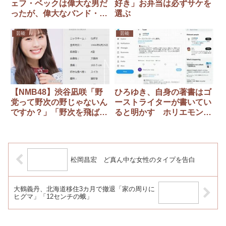
ェフ・ベックは偉大な男だ
好き」お弁当は必ずサケを
ったが、偉大なバンド・リ
選ぶ
ーダーではなかった」
芸能
芸能
【NMB48】渋谷凪咲「野
ひろゆき、自身の著書はゴ
党って野次の野じゃないん
ーストライターが書いてい
ですか？」「野次を飛ばす
ると明かす ホリエモンも
ことに命かけてるという
「1文字も書いてない」
か、全うしてる？それが仕
事みたいな 」
松岡昌宏 ど真ん中な女性のタイプを告白
大鶴義丹、北海道移住3カ月で撤退「家の周りに
ヒグマ」「12センチの蛾」