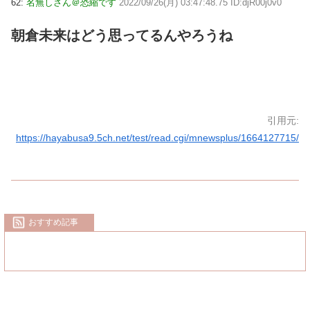
62:
名無しさん＠恐縮です
2022/09/26(月) 03:47:48.75 ID:djR00j0v0
朝倉未来はどう思ってるんやろうね
引用元:
https://hayabusa9.5ch.net/test/read.cgi/mnewsplus/1664127715/
おすすめ記事