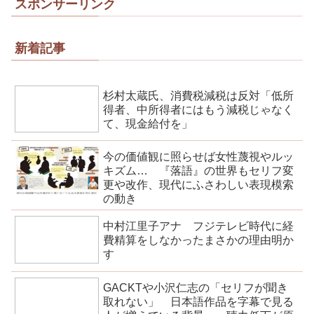
スポンサーリンク
新着記事
杉村太蔵氏、消費税減税は反対「低所
得者、中所得者にはもう減税じゃなく
て、現金給付を」
今の価値観に照らせば女性蔑視やルッ
キズム… 『落語』の世界もセリフ変
更や改作、現代にふさわしい表現模索
の動き
中村江里子アナ フジテレビ時代に経
費精算をしなかったまさかの理由明か
す
GACKTや小沢仁志の「セリフが聞き
取れない」 日本語作品を字幕で見る