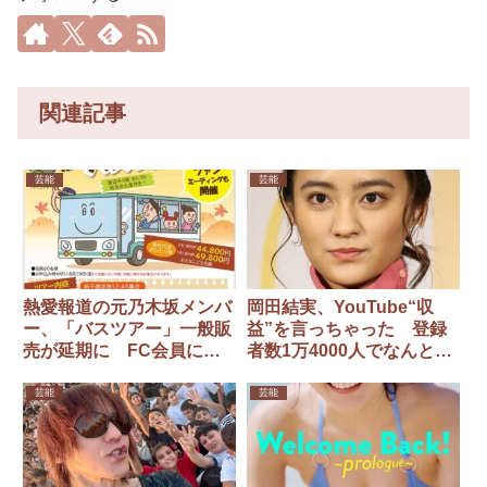
関連記事
芸能
芸能
熱愛報道の元乃木坂メンバ
岡田結実、YouTube“収
ー、「バスツアー」一般販
益”を言っちゃった 登録
売が延期に FC会員には
者数1万4000人でなんと…
抽選販売済みも…払い戻し
は不可
芸能
芸能