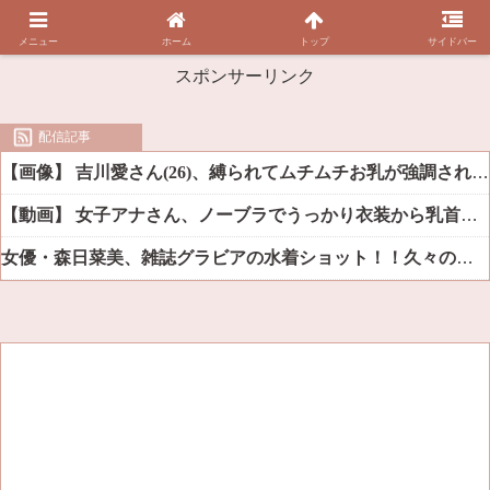
メニュー
ホーム
トップ
サイドバー
スポンサーリンク
配信記事
【画像】 吉川愛さん(26)、縛られてムチムチお乳が強調されてしまう
【動画】 女子アナさん、ノーブラでうっかり衣装から乳首が透けてしまう放送事故ｗｗｗ
女優・森日菜美、雑誌グラビアの水着ショット！！久々の姿にファン悶絶ｗｗ