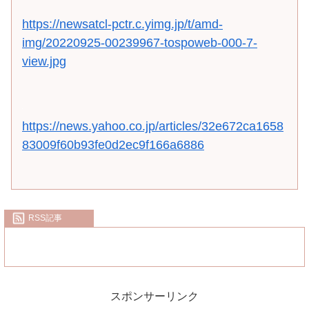
https://newsatcl-pctr.c.yimg.jp/t/amd-
img/20220925-00239967-tospoweb-000-7-
view.jpg
https://news.yahoo.co.jp/articles/32e672ca1658
83009f60b93fe0d2ec9f166a6886
RSS記事
スポンサーリンク