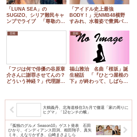
「LUNA SEA」の
「アイドル史上最強
SUGIZO、シリア難民キャ
BODY！」元NMB48横野
ンプでライブ 「尊敬の念
すみれ、水着姿で豊満バス
しかないです」「熱狂が伝
ト披露
わってきます！！」
芸能
芸能
「フジは何で俳優の谷原章
福山雅治 名曲「桜坂」誕
介さんに謝罪させてんの？
生秘話 「『ひとつ屋根の
どういう神経？」代理謝罪
下』が終わって、しばらく
に同情の声…際立つ社長の
して給料が上がって…」
不誠実ぶり
大鶴義丹、北海道移住3カ月で撤退「家の周りに
ヒグマ」「12センチの蛾」
『孤独のグルメ Season10』ゲスト発表 石田
ひかり、インディアンス田渕、相田翔子、真矢
ミキ、えなりかずき、山崎まさよしら