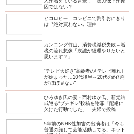
人が増えている背景… 聴力低下が原
因ではない？
ヒコロヒー コンビニで割引おにぎり
は〝絶対買わない〟理由
カンニング竹山、消費税減税失敗→増
税の流れ想像「次誰が総理やりたいと
思います？」
“テレビ大好き”高齢者の｢テレビ離れ｣
が始まった…10代後半～20代の約7割
が”ほぼ見ない”
ひろゆき氏の妻・西村ゆか氏、新党結
成巡る“ブチギレ”投稿を謝罪「配慮に
欠けた行動でした」 夫婦で投稿
5年前のNHK性加害の出演者は「今も
普通の顔して芸能活動してる」ネット