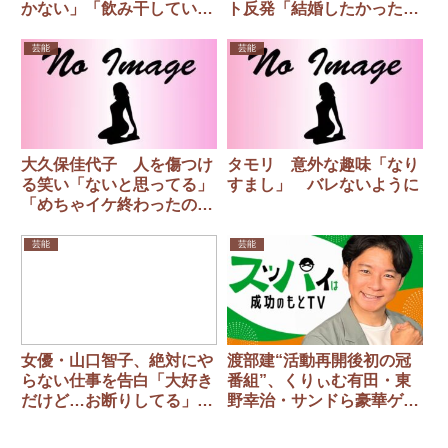
かない」「飲み干していた
ト反発「結婚したかったの
のが信じられない」 いま
に出来ないんだよ…」
だにやっちゃう食習慣とは
芸能
芸能
大久保佳代子 人を傷つけ
タモリ 意外な趣味「なり
る笑い「ないと思ってる」
すまし」 バレないように
「めちゃイケ終わったのも
そうかも」
芸能
芸能
女優・山口智子、絶対にや
渡部建“活動再開後初の冠
らない仕事を告白「大好き
番組”、くりぃむ有田・東
だけど…お断りしてる」
野幸治・サンドら豪華ゲス
俳優歴38年でゼロ「考えた
トずらり
だけでゾッとする」