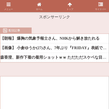
メニュー
ホーム
トップ
サイドバー
スポンサーリンク
配信記事
【朗報】 爆胸の気象予報士さん、NHKから解き放たれる
【画像】 小倉ゆうか(27)さん、7年ぶり『FRIDAY』表紙で神ボディ大解放
森香澄、新作下着の着用ショットｗｗ ただただスケベな目でしか見れんだろ！！