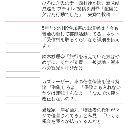
ひろゆき氏の妻・西村ゆか氏、新党結
成巡る“ブチギレ”投稿を謝罪「配慮に
欠けた行動でした」 夫婦で投稿
5年前のNHK性加害の出演者は「今も
普通の顔して芸能活動してる」ネット
「受信料を取るくらいなら詳細を伝え
よ」
鈴木紗理奈「旅行を考えていた方はや
めずに、それが支援」 被災地・熊本
への観光を呼びかけ
カズレーザー、車の任意保険を巡り持
論 「強制しろよ」「保険にも入れない
ヤツは運転すんなよ」「なんで法律を
改正しないの？」
愛煙家・岸谷蘭丸「喫煙者の権利がマ
ジで侵害されてる」と私見 「いくら
税金を我々が払ってるんだと」