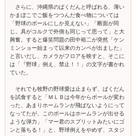
さらに、沖縄県のばくだんと呼ばれる、薄い
かまぼこでご飯をつつんだ食べ物については
「野球のボールにしか見えない」「断面が同
じ。具がコルクで外側も同じって思って」と大
興奮。すると爆笑問題の田中裕二が突然「ケン
ミンショー始まって以来のカンペが出ました」
と言いだし、カメラがフロアを映すと、そこに
は「『野球」例え、禁止！！」の文字が書かれ
ていた。
それでも牧野の野球愛は止まらず、ばくだん
を試食すると「ＭＬＢは今年からボールが変わ
った、あまりホームランが飛ばないようにって
なってたが、このボールはホームランが出せる
ような弾力」「マー君のスプリットみたいにゴ
ンと落ちる！」と、野球例えをやめず、スタジ