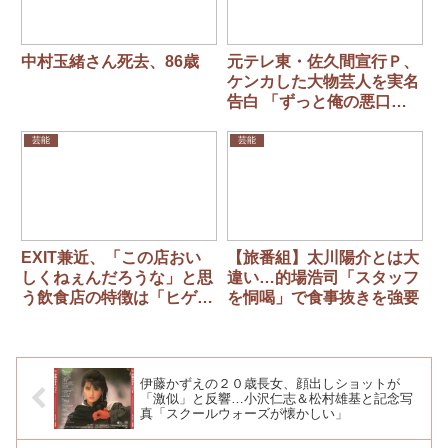
中村玉緒さん死去、86歳
元テレ東・佐久間宣行Ｐ、
ケンカした大物芸人を実名
告白 「ずっと俺の悪口言
ってきたから、我慢できな
くて…」
芸能
芸能
EXIT兼近、「この店おい
【旅番組】太川陽介とは大
しくねぇんだろうな」と思
違い…的場浩司「スタッフ
う飲食店の特徴は「ヒゲ生
を恫喝」で食事抜きを強要
やしてる人が店員」「信用
できない」見た目の大切さ
を力説
伊藤かずえの２０歳長女、顔出しショットが
「激似」と反響…小沢仁志＆松村雄基と記念写
真「スクールウォーズが懐かしい」