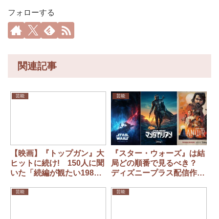
フォローする
関連記事
芸能
芸能
【映画】『トップガン』大
『スター・ウォーズ』は結
ヒットに続け! 150人に聞
局どの順番で見るべき？
いた「続編が観たい1980
ディズニープラス配信作を
年代洋画」ベスト10
映画・ドラマ・アニメごと
に整理
芸能
芸能