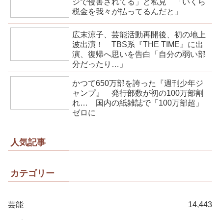
ジで侵害されてる」と私見 「いくら
税金を我々が払ってるんだと」
広末涼子、芸能活動再開後、初の地上
波出演！ TBS系『THE TIME』に出
演、復帰へ思いを告白「自分の弱い部
分だったり…」
かつて650万部を誇った『週刊少年ジ
ャンプ』 発行部数が初の100万部割
れ… 国内の紙雑誌で「100万部超」
ゼロに
人気記事
カテゴリー
芸能
14,443