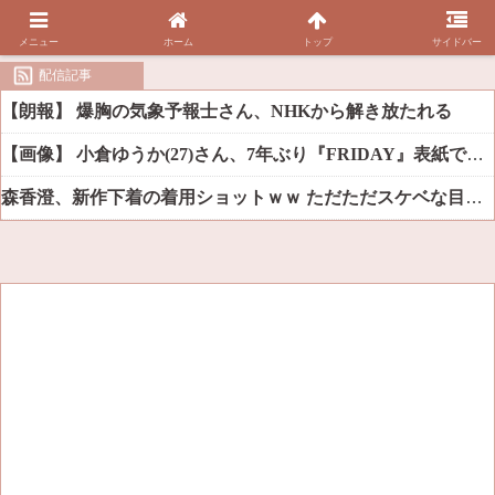
メニュー
ホーム
トップ
サイドバー
配信記事
【朗報】 爆胸の気象予報士さん、NHKから解き放たれる
【画像】 小倉ゆうか(27)さん、7年ぶり『FRIDAY』表紙で神ボディ大解放
森香澄、新作下着の着用ショットｗｗ ただただスケベな目でしか見れんだろ！！