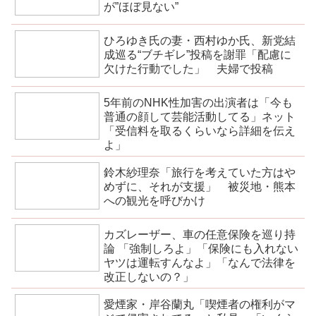
が”ほぼ見ない”
ひろゆき氏の妻・西村ゆか氏、新党結
成巡る“ブチギレ”投稿を謝罪「配慮に
欠けた行動でした」 夫婦で投稿
5年前のNHK性加害の出演者は「今も
普通の顔して芸能活動してる」ネット
「受信料を取るくらいなら詳細を伝え
よ」
鈴木紗理奈「旅行を考えていた方はや
めずに、それが支援」 被災地・熊本
への観光を呼びかけ
カズレーザー、車の任意保険を巡り持
論 「強制しろよ」「保険にも入れない
ヤツは運転すんなよ」「なんで法律を
改正しないの？」
愛煙家・岸谷蘭丸「喫煙者の権利がマ