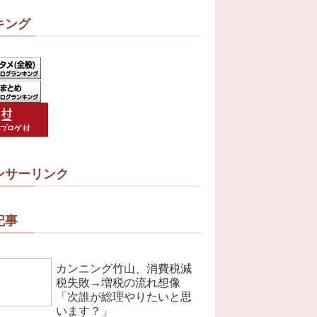
キング
ンサーリンク
記事
カンニング竹山、消費税減
税失敗→増税の流れ想像
「次誰が総理やりたいと思
います？」