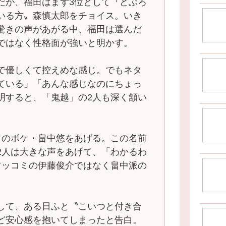
だが、福田はまず3位として『どぶろ
いる方〟森慎太郎をチョイス。いき
驚きの声があがる中、福田は選んだ
ではなく性格面が強いと明かす。
で優しくて控えめな感じ。でもネタ
ている」「あんな感じなのにちょっ
明すると、「鬼越」の2人も深く頷い
』のボケ・畠中悠をあげる。この名前
2人は大きな声をあげて、「わかるわ
ツッコミの伊藤俊介ではなく畠中派の
して、ある日ふと〝こいつと付き合
ど安心感を抱いてしまったと告白。