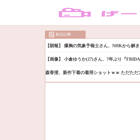
配信記事
【朗報】 爆胸の気象予報士さん、NHKから解
【画像】 小倉ゆうか(27)さん、7年ぶり『FRI
森香澄、新作下着の着用ショットｗｗ ただただ