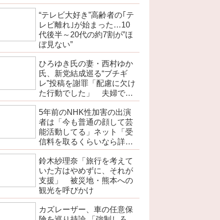
“テレビ大好き”高齢者の｢テ
レビ離れ｣が始まった…10
代後半～20代の約7割が”ほ
ぼ見ない”
ひろゆき氏の妻・西村ゆか
氏、新党結成巡る“ブチギ
レ”投稿を謝罪「配慮に欠け
た行動でした」 夫婦で投
稿
5年前のNHK性加害の出演
者は「今も普通の顔して芸
能活動してる」ネット「受
信料を取るくらいなら詳細
を伝えよ」
鈴木紗理奈「旅行を考えて
いた方はやめずに、それが
支援」 被災地・熊本への
観光を呼びかけ
カズレーザー、車の任意保
険を巡り持論 「強制しろ