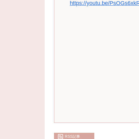
https://youtu.be/PsOGs6x
RSS記事