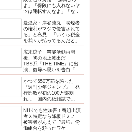
よ」「保険にも入れないヤ
ツは運転すんなよ」「なん
で法律を改正しないの？」
愛煙家・岸谷蘭丸「喫煙者
の権利がマジで侵害されて
る」と私見 「いくら税金
を我々が払ってるんだと」
広末涼子、芸能活動再開
後、初の地上波出演！
TBS系『THE TIME』に出
演、復帰へ思いを告白「自
分の弱い部分だったり…」
かつて650万部を誇った
『週刊少年ジャンプ』 発
行部数が初の100万部割
れ… 国内の紙雑誌で
「100万部超」ゼロに
NHKでも性加害！番組出演
者Ｘ特定なら降板ドミノ
被害者があえて〝最強〟労
働組合を頼ったワケ