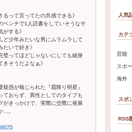
人気
さるって言ってたの共感できる》
のベンチで1人読書をしていそうなサ
気がする》
カテ
んど少年みたいな男にムラムラして
みたいで好き》
芸能
完璧ってほどじゃないにしても細身
てきそうだよなぁ》
スポ
。
海外
愛疑惑が報じられた『霜降り明星』
っておらず、異性としてのタイプも
スポ
グがきっかけで、実際に交際に発展
か…。
RSS
389075