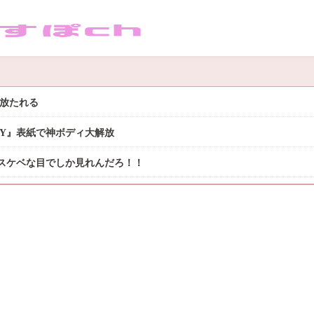
き放たれる
DAY』表紙で神ボディ大解放
スケベな目でしか見れんだろ！！