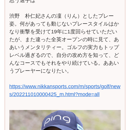
思う選手は
渋野 朴仁妃さんの凜（りん）としたプレー
姿。何があっても動じないプレースタイルはか
なり衝撃を受けて19年に1度回らせていただい
たが、また違った全英オープンの時に見て、あ
あいうメンタリティー。ゴルフの実力もトップ
レベル過ぎるので、自分の攻め方を知って、ど
んなコースでもそれをやり続けている。ああい
うプレーヤーになりたい。
https://www.nikkansports.com/m/sports/golf/new
s/202211010000425_m.html?mode=all