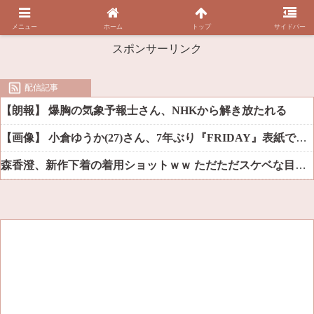
メニュー
ホーム
トップ
サイドバー
スポンサーリンク
配信記事
【朗報】 爆胸の気象予報士さん、NHKから解き放たれる
【画像】 小倉ゆうか(27)さん、7年ぶり『FRIDAY』表紙で神ボディ大解放
森香澄、新作下着の着用ショットｗｗ ただただスケベな目でしか見れんだろ！！