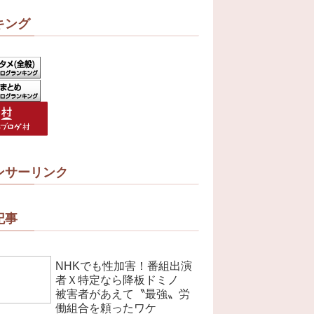
キング
ンサーリンク
記事
NHKでも性加害！番組出演
者Ｘ特定なら降板ドミノ
被害者があえて〝最強〟労
働組合を頼ったワケ