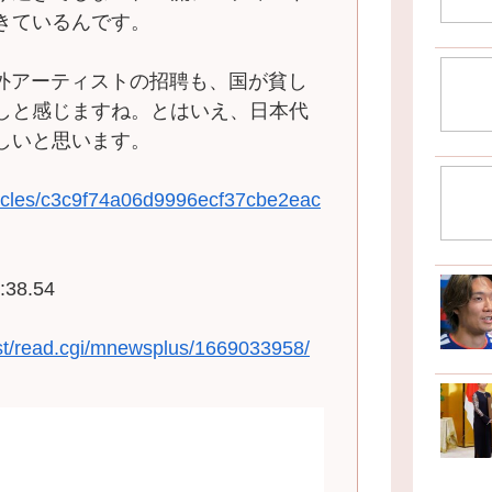
きているんです。
外アーティストの招聘も、国が貧し
しと感じますね。とはいえ、日本代
しいと思います。
rticles/c3c9f74a06d9996ecf37cbe2eac
:38.54
est/read.cgi/mnewsplus/1669033958/