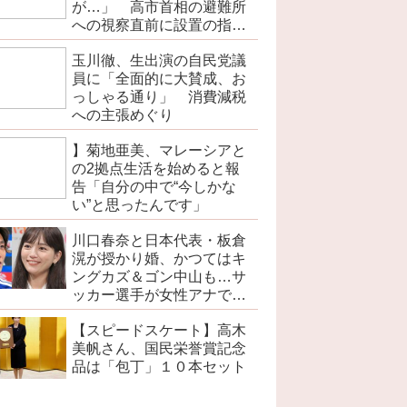
が…」 高市首相の避難所
への視察直前に設置の指摘
で
玉川徹、生出演の自民党議
員に「全面的に大賛成、お
っしゃる通り」 消費減税
への主張めぐり
】菊地亜美、マレーシアと
の2拠点生活を始めると報
告「自分の中で“今しかな
い”と思ったんです」
川口春奈と日本代表・板倉
滉が授かり婚、かつてはキ
ングカズ＆ゴン中山も…サ
ッカー選手が女性アナでは
なく女優と出会う接点
【スピードスケート】高木
美帆さん、国民栄誉賞記念
品は「包丁」１０本セット