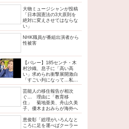
大物ミュージシャンが投稿
「日本国憲法の3大原則を
絶対に変えさせてはならな
い」
NHK職員が番組出演者から
性被害
【バレー】185センチ・木
村沙織、息子に「高い高
い」求められ衝撃展開激白
「すごい列になって…私ア
トラクションじゃないよみ
芸能人の移住報告が相次
たいな」
ぐ… 理由に「教育移
住」 菊地亜美、舟山久美
子、優木まおみらが海外へ
恵俊彰「総理がいろんなと
ころに足を運べばクーラー