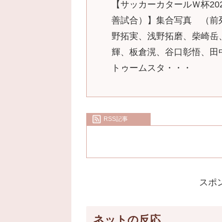
【サッカーカタールＷ杯20
善試合）】集合写真 （前
野拓実、浅野拓磨、柴崎岳
輝、板倉滉、谷口彰悟、田
トゥームスタ・・・
RSS記事
スポ
ネットの反応