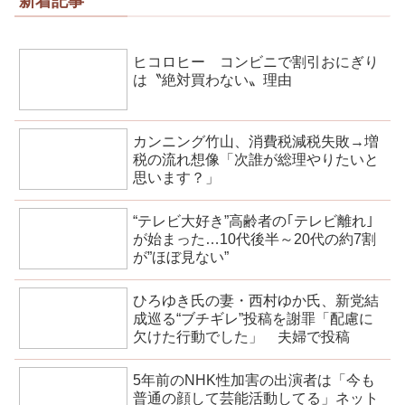
新着記事
ヒコロヒー コンビニで割引おにぎり
は〝絶対買わない〟理由
カンニング竹山、消費税減税失敗→増
税の流れ想像「次誰が総理やりたいと
思います？」
“テレビ大好き”高齢者の｢テレビ離れ｣
が始まった…10代後半～20代の約7割
が”ほぼ見ない”
ひろゆき氏の妻・西村ゆか氏、新党結
成巡る“ブチギレ”投稿を謝罪「配慮に
欠けた行動でした」 夫婦で投稿
5年前のNHK性加害の出演者は「今も
普通の顔して芸能活動してる」ネット