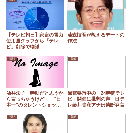
芸能
芸能
【テレビ朝日】家庭の電力
藤森慎吾が教えるデートの
使用量グラフから「テレ
作法
ビ」削除で物議
芸能
芸能
酒井法子「時効だと思うか
節電要請中の「24時間テレ
ら言っちゃうけど」 “日
ビ」開催に批判の声 日テ
本一”のタレントショップ
レ藤井貴彦アナは禁断発言
にまつわる暴露話
芸能
芸能