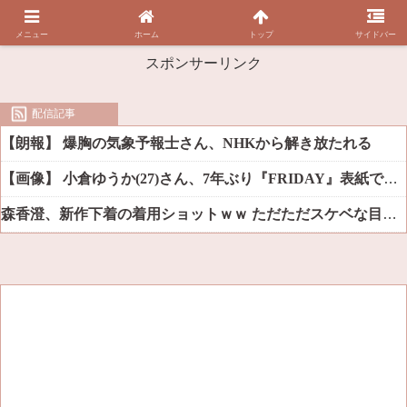
メニュー
ホーム
トップ
サイドバー
スポンサーリンク
配信記事
【朗報】 爆胸の気象予報士さん、NHKから解き放たれる
【画像】 小倉ゆうか(27)さん、7年ぶり『FRIDAY』表紙で神ボディ大解放
森香澄、新作下着の着用ショットｗｗ ただただスケベな目でしか見れんだろ！！