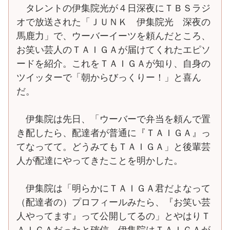
タレントの伊集院光が４日深夜にＴＢＳラジ
オで放送された「ＪＵＮＫ 伊集院光 深夜の
馬鹿力」で、ウーバーイーツを頼んだところ、
お笑い芸人のＴＡＩＧＡが届けてくれたエピソ
ードを紹介。これをＴＡＩＧＡが知り、自身の
ツイッターで「朝からびっくりー！」と喜ん
だ。
伊集院は先日、「ウーバーで弁当を頼んで置
き配したら、配達者が普通に『ＴＡＩＧＡ』っ
てなってて。どうみてもＴＡＩＧＡ」と後輩芸
人が配達にやってきたことを明かした。
伊集院は「明らかにＴＡＩＧＡ君だよなって
（配達者の）プロフィールみたら、『お笑い芸
人やってます』って公開してるの」とやはりＴ
ＡＩＧＡだったと確信。伊集院はＴＡＩＧＡが