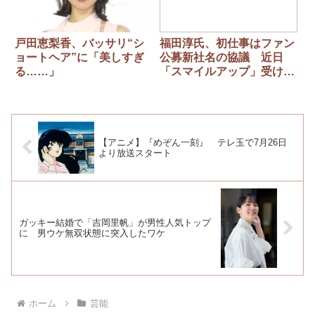
戸田恵梨香、バッサリ“シ
福田淳氏、初仕事はファン
ョートヘア”に「美しすぎ
公募新社名の協議 近日
る……」
「スマイルアップ」受け皿
新エージェント会社社長就
任へ
【アニメ】『めぞん一刻』 テレ玉で7月26日
より放送スタート
ガッキー結婚で「吉岡里帆」が男性人気トップ
に 男ウケ無双状態に突入したワケ
ホーム
芸能