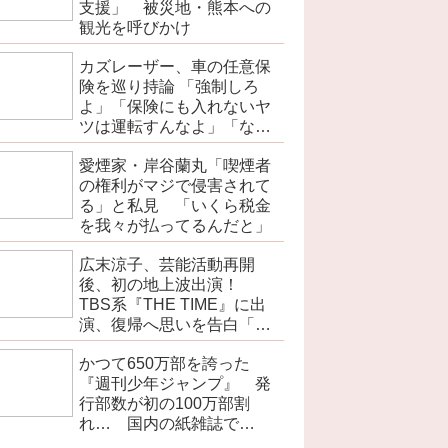
支援」 被災地・熊本への
観光を呼びかけ
カズレーザー、車の任意保
険を巡り持論 「強制しろ
よ」「保険にも入れないヤ
ツは運転すんなよ」「なん
で法律を改正しないの？」
愛煙家・岸谷蘭丸「喫煙者
の権利がマジで侵害されて
る」と私見 「いくら税金
を我々が払ってるんだと」
広末涼子、芸能活動再開
後、初の地上波出演！
TBS系『THE TIME』に出
演、復帰へ思いを告白「自
分の弱い部分だったり…」
かつて650万部を誇った
『週刊少年ジャンプ』 発
行部数が初の100万部割
れ… 国内の紙雑誌で
「100万部超」ゼロに