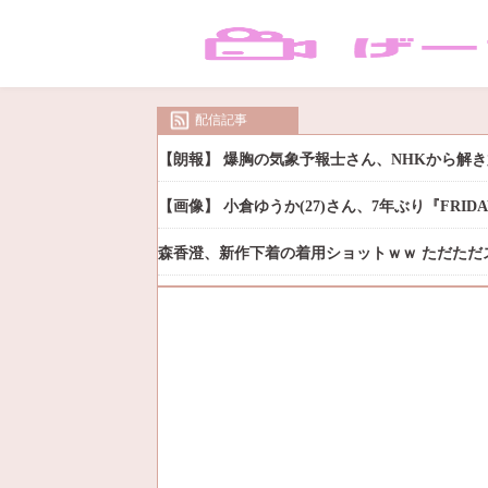
配信記事
【朗報】 爆胸の気象予報士さん、NHKから解
【画像】 小倉ゆうか(27)さん、7年ぶり『FRI
森香澄、新作下着の着用ショットｗｗ ただただ