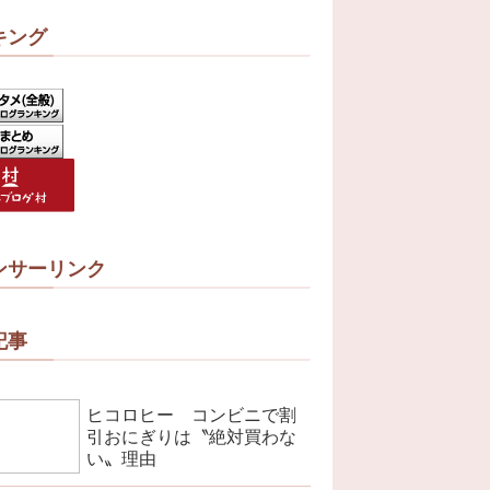
キング
ンサーリンク
記事
ヒコロヒー コンビニで割
引おにぎりは〝絶対買わな
い〟理由