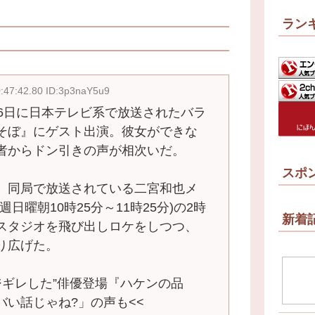
ラン
:47:42.80 ID:3p3naY5u9
6日に日本テレビ系で放送されたバラ
そぼ』にゲスト出演。彼女ができな
者からドン引きの声が相次いだ。
スポ
、同局で放送されている二宮和也メ
日曜朝10時25分～11時25分)の2時
新着
スタジオを飛び出しロケをしつつ、
り広げた。
ジギレした”俳優登場『ハケンの品
い話じゃね?」の声も<<