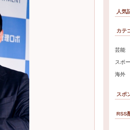
人気
カテ
芸能
スポ
海外
スポ
RSS