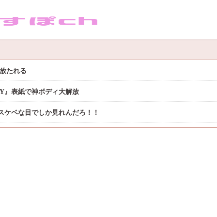
き放たれる
DAY』表紙で神ボディ大解放
スケベな目でしか見れんだろ！！