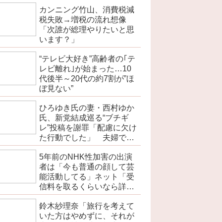
カンニング竹山、消費税減
税失敗→増税の流れ想像
「次誰が総理やりたいと思
います？」
“テレビ大好き”高齢者の｢テ
レビ離れ｣が始まった…10
代後半～20代の約7割が”ほ
ぼ見ない”
ひろゆき氏の妻・西村ゆか
氏、新党結成巡る“ブチギ
レ”投稿を謝罪「配慮に欠け
た行動でした」 夫婦で投
稿
5年前のNHK性加害の出演
者は「今も普通の顔して芸
能活動してる」ネット「受
信料を取るくらいなら詳細
を伝えよ」
鈴木紗理奈「旅行を考えて
いた方はやめずに、それが