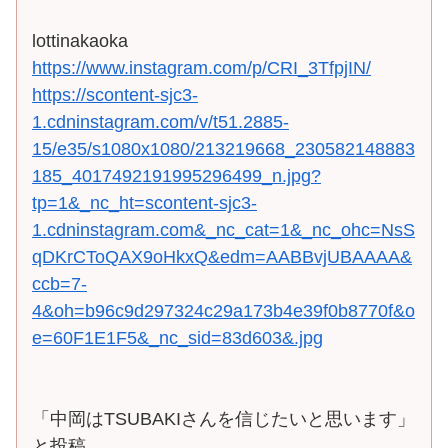
lottinakaoka
https://www.instagram.com/p/CRI_3TfpjIN/
https://scontent-sjc3-
1.cdninstagram.com/v/t51.2885-
15/e35/s1080x1080/213219668_230582148883
185_4017492191995296499_n.jpg?
tp=1&_nc_ht=scontent-sjc3-
1.cdninstagram.com&_nc_cat=1&_nc_ohc=NsS
qDKrCToQAX9oHkxQ&edm=AABBvjUBAAAA&
ccb=7-
4&oh=b96c9d297324c29a173b4e39f0b8770f&o
e=60F1E1F5&_nc_sid=83d603&.jpg
「中岡はTSUBAKIさんを信じたいと思います」
と投稿