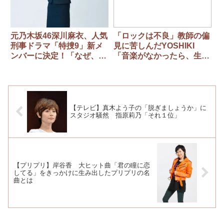
元乃木坂46深川麻衣、人気
「ロックは不良」教師の偏
刑事ドラマ「特捜9」新メ
見に苦しんだYOSHIKI
ンバーに決定！「なぜ、私
「音楽がなかったら、生き
に！？」
てこられなかった」
【テレビ】真木よう子の「脱ぎましょうか」に
スタジオ騒然 指原莉乃「それ１位」
【プリプリ】岸谷香 大ヒット曲「君の瞳に恋
してる」をきっかけに生み出したプリプリの名
曲とは