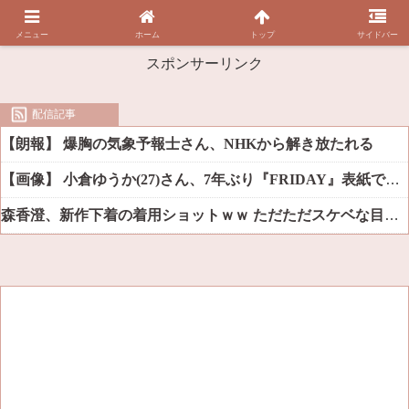
メニュー
ホーム
トップ
サイドバー
スポンサーリンク
配信記事
【朗報】 爆胸の気象予報士さん、NHKから解き放たれる
【画像】 小倉ゆうか(27)さん、7年ぶり『FRIDAY』表紙で神ボディ大解放
森香澄、新作下着の着用ショットｗｗ ただただスケベな目でしか見れんだろ！！