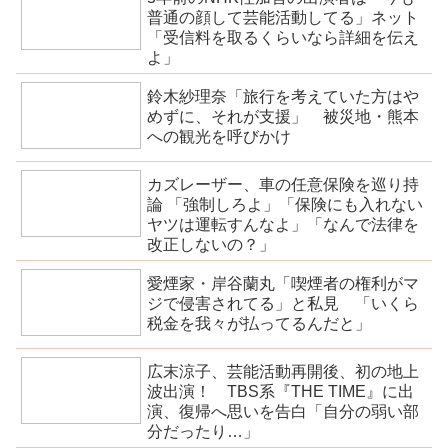
普通の顔して芸能活動してる」ネット
「受信料を取るくらいなら詳細を伝え
よ」
鈴木紗理奈「旅行を考えていた方はや
めずに、それが支援」 被災地・熊本
への観光を呼びかけ
カズレーザー、車の任意保険を巡り持
論 「強制しろよ」「保険にも入れない
ヤツは運転すんなよ」「なんで法律を
改正しないの？」
愛煙家・岸谷蘭丸「喫煙者の権利がマ
ジで侵害されてる」と私見 「いくら
税金を我々が払ってるんだと」
広末涼子、芸能活動再開後、初の地上
波出演！ TBS系『THE TIME』に出
演、復帰へ思いを告白「自分の弱い部
分だったり…」