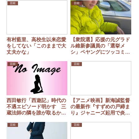
芸能
芸能
有村藍里、高校生以来恋愛
【衆院選】応援の元グラド
をしてない「このままで大
ル維新参議員の「選挙メ
丈夫かな」
シ」ペヤングにツッコミ殺
到
芸能
芸能
西田敏行「西遊記」時代の
【アニメ映画】新海誠監督
不遇エピソード明かす 三
の最新作『すずめの戸締ま
蔵法師の隣を誰が取るか…
り』ジャニーズ起用で炎上
「デキレース」
芸能
芸能