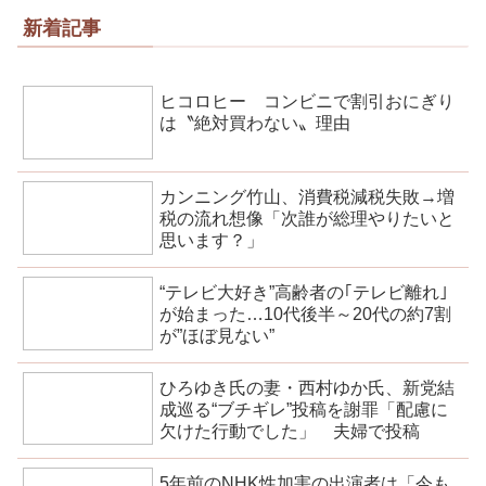
新着記事
ヒコロヒー コンビニで割引おにぎり
は〝絶対買わない〟理由
カンニング竹山、消費税減税失敗→増
税の流れ想像「次誰が総理やりたいと
思います？」
“テレビ大好き”高齢者の｢テレビ離れ｣
が始まった…10代後半～20代の約7割
が”ほぼ見ない”
ひろゆき氏の妻・西村ゆか氏、新党結
成巡る“ブチギレ”投稿を謝罪「配慮に
欠けた行動でした」 夫婦で投稿
5年前のNHK性加害の出演者は「今も