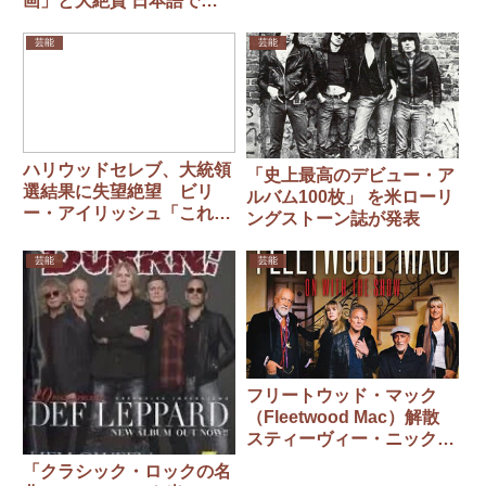
画」と大絶賛 日本語での
鑑賞を推奨
芸能
芸能
ハリウッドセレブ、大統領
「史上最高のデビュー・ア
選結果に失望絶望 ビリ
ルバム100枚」 を米ローリ
ー・アイリッシュ「これは
ングストーン誌が発表
女性に対する戦争」
芸能
芸能
フリートウッド・マック
（Fleetwood Mac）解散
スティーヴィー・ニックス
認める
「クラシック・ロックの名