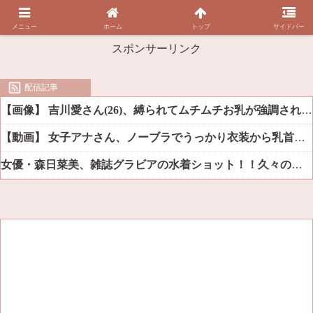
メニュー
ホーム
トップ
サイドバー
スポンサーリンク
配信記事
【画像】 吉川愛さん(26)、縛られてムチムチお乳が強調されてしまう
【動画】 女子アナさん、ノーブラでうっかり衣装から乳首が透けてしまう放送事故ｗｗｗ
女優・森日菜美、雑誌グラビアの水着ショット！！久々の姿にファン悶絶ｗｗ