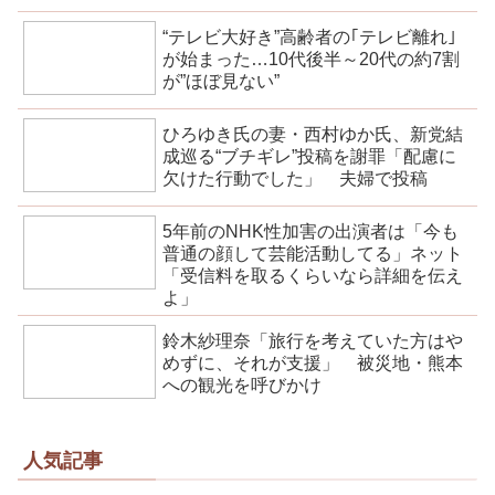
“テレビ大好き”高齢者の｢テレビ離れ｣
が始まった…10代後半～20代の約7割
が”ほぼ見ない”
ひろゆき氏の妻・西村ゆか氏、新党結
成巡る“ブチギレ”投稿を謝罪「配慮に
欠けた行動でした」 夫婦で投稿
5年前のNHK性加害の出演者は「今も
普通の顔して芸能活動してる」ネット
「受信料を取るくらいなら詳細を伝え
よ」
鈴木紗理奈「旅行を考えていた方はや
めずに、それが支援」 被災地・熊本
への観光を呼びかけ
人気記事