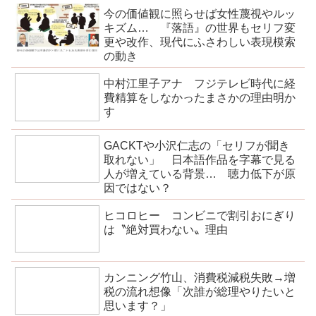
今の価値観に照らせば女性蔑視やルッ
キズム… 『落語』の世界もセリフ変
更や改作、現代にふさわしい表現模索
の動き
中村江里子アナ フジテレビ時代に経
費精算をしなかったまさかの理由明か
す
GACKTや小沢仁志の「セリフが聞き
取れない」 日本語作品を字幕で見る
人が増えている背景… 聴力低下が原
因ではない？
ヒコロヒー コンビニで割引おにぎり
は〝絶対買わない〟理由
カンニング竹山、消費税減税失敗→増
税の流れ想像「次誰が総理やりたいと
思います？」