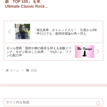
曲 TOP 100」 を米
Ultimate Classic Rockが
発表
「堀北真希」がトレンド入り！ 引退から6年
「声だけでも」復帰待望論が再々浮上
ギャル曽根「脂肪や糖の吸収を抑える炭酸ドリ
ンク」をがぶ飲みした結果…「やばいよ」ファ
ン心配の声
ホーム
芸能