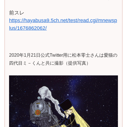
前スレ
https://hayabusa9.5ch.net/test/read.cgi/mnewsp
lus/1676862062/
2020年1月21日公式Twitter用に松本零士さんは愛猫の
四代目ミ－くんと共に撮影（提供写真）