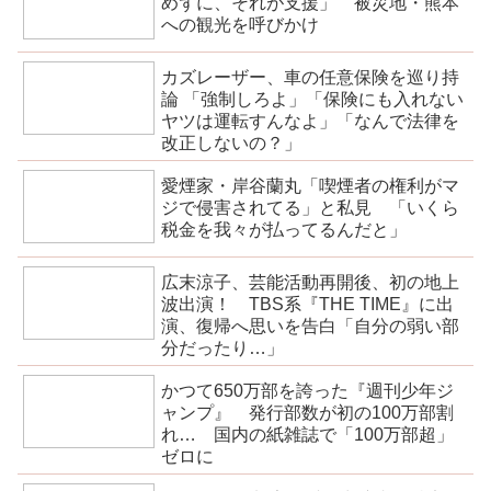
めずに、それが支援」 被災地・熊本
への観光を呼びかけ
カズレーザー、車の任意保険を巡り持
論 「強制しろよ」「保険にも入れない
ヤツは運転すんなよ」「なんで法律を
改正しないの？」
愛煙家・岸谷蘭丸「喫煙者の権利がマ
ジで侵害されてる」と私見 「いくら
税金を我々が払ってるんだと」
広末涼子、芸能活動再開後、初の地上
波出演！ TBS系『THE TIME』に出
演、復帰へ思いを告白「自分の弱い部
分だったり…」
かつて650万部を誇った『週刊少年ジ
ャンプ』 発行部数が初の100万部割
れ… 国内の紙雑誌で「100万部超」
ゼロに