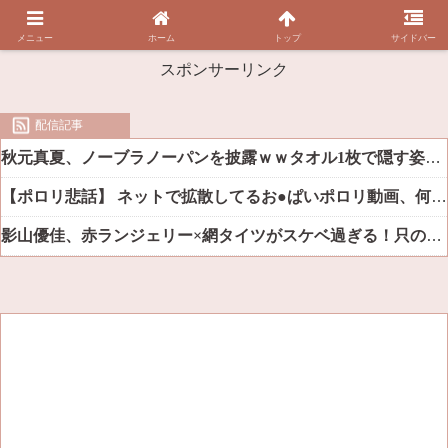
メニュー
ホーム
トップ
サイドバー
スポンサーリンク
配信記事
秋元真夏、ノーブラノーパンを披露ｗｗタオル1枚で隠す姿がほぼA●女優・・
【ポロリ悲話】 ネットで拡散してるお●ぱいポロリ動画、何故か叩かれる・・・
影山優佳、赤ランジェリー×網タイツがスケベ過ぎる！只の痴女だろ・・・