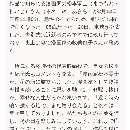
作品で知られる漫画家の松本零士（まつもと・
れいじ）さん（本名・晟＝あきら）が2月13日
午前11時0分、急性心不全のため、都内の病院
で亡くなった。85歳だった。20日、東映が発表
した。告別式は近親者のみですでに執り行って
おり、喪主は妻で漫画家の牧美也子さんが務め
た。
所属する零時社の代表取締役で、長女の松本
摩紀子氏もコメントを発表。「漫画家松本零士
が、星の海に旅立ちました。漫画家として物語
を描き続けることに思いを馳（は）せ駆け抜け
た、幸せな人生だったと思います。『遠く時の
輪の接する処で、また巡り会える』と松本は
常々申しておりました。私たちもその言葉を信
じ、その日を楽しみにしています。これまで応
援くださいましたファンの皆さま、作品を世に