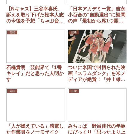
【Nキャス】三谷幸喜氏、
「日本アカデミー賞」吉永
訴えを取り下げた松本人志
小百合の“自動選出”に疑問
の今後を予想「ちゃぶ台返
の声「最初から席1つ開け
して辞めるんじゃないか」
てる」
「どれだけ彼が腹を立てて
芸能
芸能
るか…」
石橋貴明 芸能界で「1番
ついに米国で封切られた映
キレイ」だと思った人明か
画『スラムダンク』を米メ
す
ディアが絶賛！「井上雄彦
はバスケを分子レベルで理
解している」
芸能
芸能
「人が燃えている」感電し
みちょぱ 野呂佳代の年齢
た作業員をノーモザイク
にびっくり「思ったより上