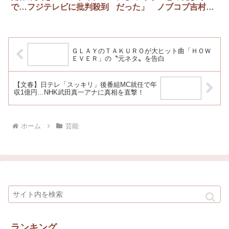
で…フジテレビに批判殺到
だった」 ノブコブ吉村も
「30代だと思った」
ＧＬＡＹのＴＡＫＵＲＯが大ヒット曲「ＨＯＷ
ＥＶＥＲ」の〝元ネタ〟を告白
【文春】日テレ「スッキリ」後番組MC就任で年
収1億円…NHK武田真一アナに真相を直撃！
ホーム
芸能
ランキング