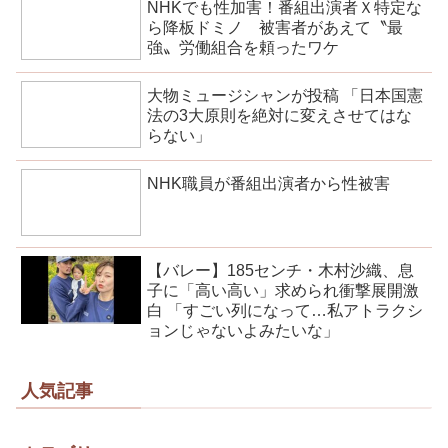
NHKでも性加害！番組出演者Ｘ特定な
ら降板ドミノ 被害者があえて〝最
強〟労働組合を頼ったワケ
大物ミュージシャンが投稿 「日本国憲
法の3大原則を絶対に変えさせてはな
らない」
NHK職員が番組出演者から性被害
【バレー】185センチ・木村沙織、息
子に「高い高い」求められ衝撃展開激
白 「すごい列になって…私アトラクシ
ョンじゃないよみたいな」
人気記事