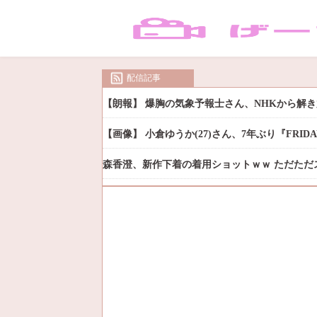
配信記事
【朗報】 爆胸の気象予報士さん、NHKから解
【画像】 小倉ゆうか(27)さん、7年ぶり『FRI
森香澄、新作下着の着用ショットｗｗ ただただ