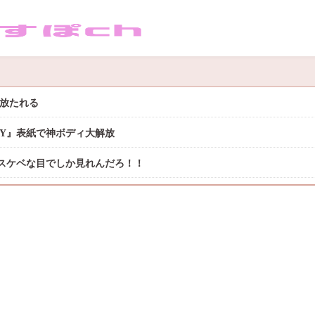
き放たれる
DAY』表紙で神ボディ大解放
スケベな目でしか見れんだろ！！