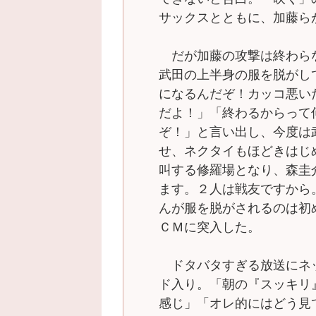
サックスとともに、加藤ら
だが加藤の攻撃は終わら
武田の上半身の服を脱がし
になるんだぞ！カッコ悪い
だよ！」「終わるからって
ぞ！」と言い出し、今度は
せ、ネクタイもほどきはじ
叫する修羅場となり、森圭
ます。２人は戦友ですから
んが服を脱がされるのは初
ＣＭに突入した。
ドタバタすぎる放送にネ
ド入り。「朝の『スッキリ
感じ」「オレ的にはどう見