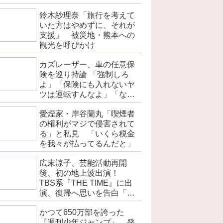
を伝えよ」
鈴木紗理奈「旅行を考えて
いた方はやめずに、それが
支援」 被災地・熊本への
観光を呼びかけ
カズレーザー、車の任意保
険を巡り持論 「強制しろ
よ」「保険にも入れないヤ
ツは運転すんなよ」「なん
で法律を改正しないの？」
愛煙家・岸谷蘭丸「喫煙者
の権利がマジで侵害されて
る」と私見 「いくら税金
を我々が払ってるんだと」
広末涼子、芸能活動再開
後、初の地上波出演！
TBS系『THE TIME』に出
演、復帰へ思いを告白「自
分の弱い部分だったり…」
かつて650万部を誇った
『週刊少年ジャンプ』 発