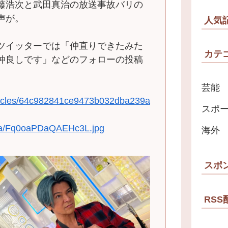
藤浩次と武田真治の放送事故バリの
声が。
人気
ツイッターでは「仲直りできたみた
カテ
仲良しです」などのフォローの投稿
芸能
articles/64c982841ce9473b032dba239a
スポ
dia/Fq0oaPDaQAEHc3L.jpg
海外
スポ
RSS