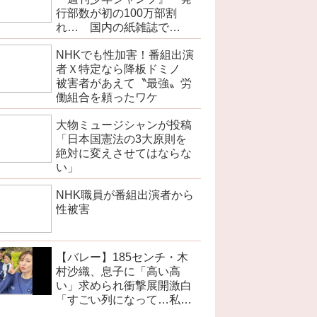
行部数が初の100万部割
れ… 国内の紙雑誌で
「100万部超」ゼロに
NHKでも性加害！番組出演
者Ｘ特定なら降板ドミノ
被害者があえて〝最強〟労
働組合を頼ったワケ
大物ミュージシャンが投稿
「日本国憲法の3大原則を
絶対に変えさせてはならな
い」
NHK職員が番組出演者から
性被害
【バレー】185センチ・木
村沙織、息子に「高い高
い」求められ衝撃展開激白
「すごい列になって…私ア
トラクションじゃないよみ