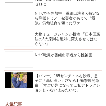
ゼロに
NHKでも性加害！番組出演者Ｘ特定な
ら降板ドミノ 被害者があえて〝最
強〟労働組合を頼ったワケ
大物ミュージシャンが投稿 「日本国憲
法の3大原則を絶対に変えさせてはな
らない」
NHK職員が番組出演者から性被害
【バレー】185センチ・木村沙織、息
子に「高い高い」求められ衝撃展開激
白 「すごい列になって…私アトラクシ
ョンじゃないよみたいな」
人気記事