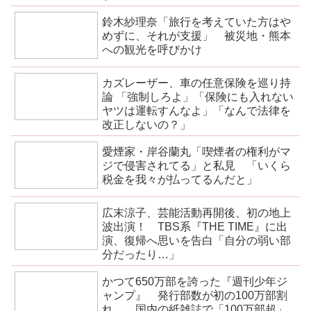
鈴木紗理奈「旅行を考えていた方はや
めずに、それが支援」 被災地・熊本
への観光を呼びかけ
カズレーザー、車の任意保険を巡り持
論 「強制しろよ」「保険にも入れない
ヤツは運転すんなよ」「なんで法律を
改正しないの？」
愛煙家・岸谷蘭丸「喫煙者の権利がマ
ジで侵害されてる」と私見 「いくら
税金を我々が払ってるんだと」
広末涼子、芸能活動再開後、初の地上
波出演！ TBS系『THE TIME』に出
演、復帰へ思いを告白「自分の弱い部
分だったり…」
かつて650万部を誇った『週刊少年ジ
ャンプ』 発行部数が初の100万部割
れ… 国内の紙雑誌で「100万部超」