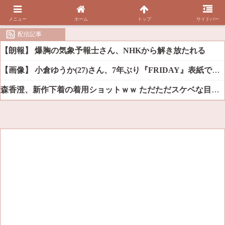
メニュー
ホーム
トップ
サイドバー
配信記事
【朗報】 爆胸の気象予報士さん、NHKから解き放たれる
【画像】 小倉ゆうか(27)さん、7年ぶり『FRIDAY』表紙で神ボディ大解放
森香澄、新作下着の着用ショットｗｗ ただただスケベな目でしか見れんだろ！！