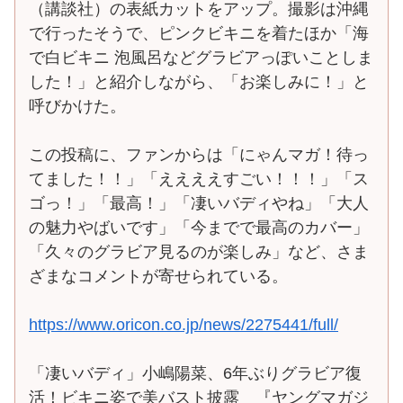
（講談社）の表紙カットをアップ。撮影は沖縄
で行ったそうで、ピンクビキニを着たほか「海
で白ビキニ 泡風呂などグラビアっぽいことしま
した！」と紹介しながら、「お楽しみに！」と
呼びかけた。
この投稿に、ファンからは「にゃんマガ！待っ
てました！！」「ええええすごい！！！」「ス
ゴっ！」「最高！」「凄いバディやね」「大人
の魅力やばいです」「今までで最高のカバー」
「久々のグラビア見るのが楽しみ」など、さま
ざまなコメントが寄せられている。
https://www.oricon.co.jp/news/2275441/full/
「凄いバディ」小嶋陽菜、6年ぶりグラビア復
活！ビキニ姿で美バスト披露 『ヤングマガジ