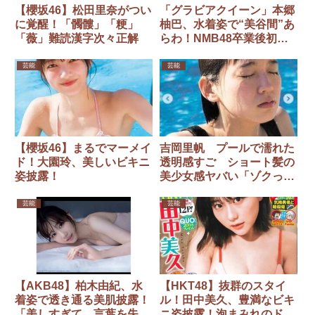
【櫻坂46】松田里奈がつい
「グラビアクイーン」本郷
に覚醒！「髑髏」「粳」
柚巴、水着姿で“美谷間”あ
「薇」難読漢字次々正解
らわ！NMB48卒業後初グ
ラビアで抜群のスタイル披
露
芸能
芸能
【櫻坂46】まるでマーメイ
吉岡里帆 プールで濡れた
ド！大園玲、美しいビキニ
透明感すご ショート髪の
姿披露！
美少女感ヤバい「ゾクっと
きます」「たまらん」「美
しすぎる」
芸能
芸能
【AKB48】柏木由紀、水
【HKT48】抜群のスタイ
着姿で透き通る美肌披露！
ル！田中美久、豊満なビキ
「美しすぎて、言葉を失っ
ニ姿披露！泡まみれのドキ