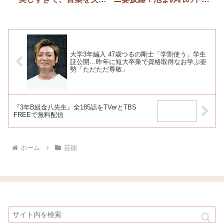
た」
ドキショットも「是非見て
ください」
大学3年編入 47歳つるの剛士「学割使う」学生
証公開…昨年に短大卒業で資格取得なお学ぶ姿
勢「ただただ尊敬」
『3年B組金八先生』全185話をTVerとTBS
FREEで無料配信
ホーム
芸能