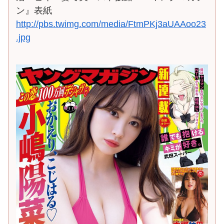
ン』表紙
http://pbs.twimg.com/media/FtmPKj3aUAAoo23
.jpg