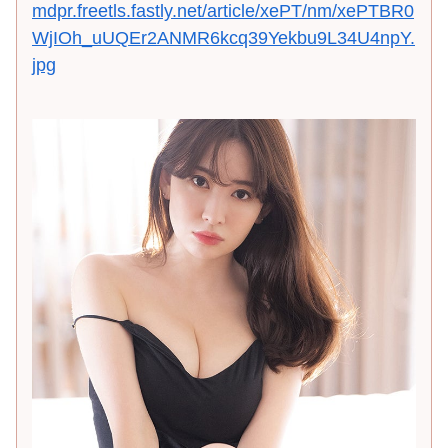
mdpr.freetls.fastly.net/article/xePT/nm/xePTBR0
WjIOh_uUQEr2ANMR6kcq39Yekbu9L34U4npY.
jpg