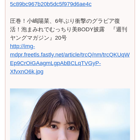
5c89bc967b20b5dc5f979d6ae4c
圧巻！小嶋陽菜、6年ぶり衝撃のグラビア復
活！泡まみれでむっちり美BODY披露 『週刊
ヤングマガジン』20号
http://img-
mdpr.freetls.fastly.net/article/trcQ/nm/trcQKUqW
Ep9CrOiGAagmLgpAbBCLqTVGyP-
XfvxnO6k.jpg