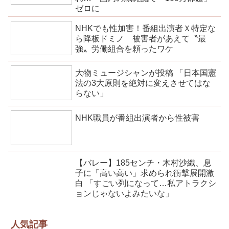
ゼロに
NHKでも性加害！番組出演者Ｘ特定な
ら降板ドミノ 被害者があえて〝最
強〟労働組合を頼ったワケ
大物ミュージシャンが投稿 「日本国憲
法の3大原則を絶対に変えさせてはな
らない」
NHK職員が番組出演者から性被害
【バレー】185センチ・木村沙織、息
子に「高い高い」求められ衝撃展開激
白 「すごい列になって…私アトラクシ
ョンじゃないよみたいな」
人気記事