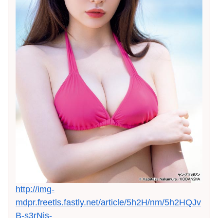
http://img-
mdpr.freetls.fastly.net/article/5h2H/nm/5h2HQJv
B-s3rNis-