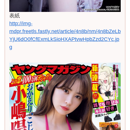
表紙
http://img-
mdpr.freetls.fastly.net/article/4n8b/nm/4n8bZeLb
YjU6dO0fCfExmLkSioHXAPtvwHpbZzd2CYc.jp
g