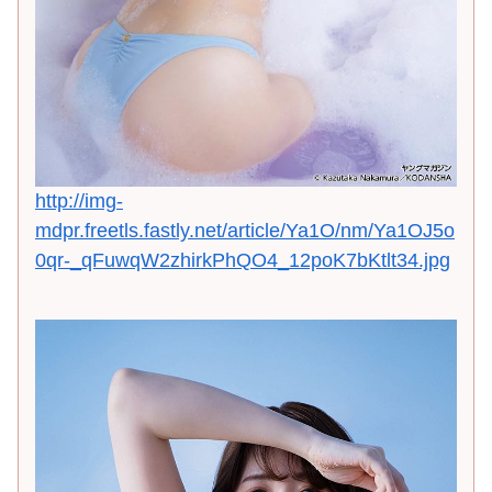
http://img-
mdpr.freetls.fastly.net/article/Ya1O/nm/Ya1OJ5o
0qr-_qFuwqW2zhirkPhQO4_12poK7bKtlt34.jpg