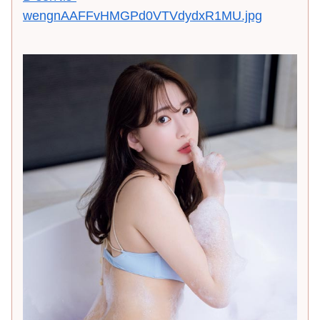
wengnAAFFvHMGPd0VTVdydxR1MU.jpg