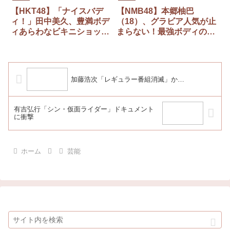
【HKT48】「ナイスバデ
【NMB48】本郷柚巴
ィ！」田中美久、豊満ボデ
（18）、グラビア人気が止
ィあらわなビキニショット
まらない！最強ボディの水
公開！「えろすぎ」「けし
着オフショットを公開！
からん」
加藤浩次「レギュラー番組消滅」か…
有吉弘行「シン・仮面ライダー」ドキュメント
に衝撃
ホーム
芸能