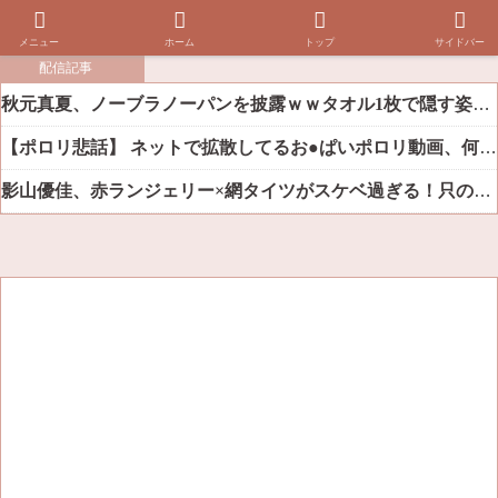
メニュー
ホーム
トップ
サイドバー
配信記事
秋元真夏、ノーブラノーパンを披露ｗｗタオル1枚で隠す姿がほぼA●女優・・
【ポロリ悲話】 ネットで拡散してるお●ぱいポロリ動画、何故か叩かれる・・・
影山優佳、赤ランジェリー×網タイツがスケベ過ぎる！只の痴女だろ・・・