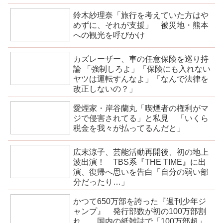
鈴木紗理奈「旅行を考えていた方はや
めずに、それが支援」 被災地・熊本
への観光を呼びかけ
カズレーザー、車の任意保険を巡り持
論 「強制しろよ」「保険にも入れない
ヤツは運転すんなよ」「なんで法律を
改正しないの？」
愛煙家・岸谷蘭丸「喫煙者の権利がマ
ジで侵害されてる」と私見 「いくら
税金を我々が払ってるんだと」
広末涼子、芸能活動再開後、初の地上
波出演！ TBS系『THE TIME』に出
演、復帰へ思いを告白「自分の弱い部
分だったり…」
かつて650万部を誇った『週刊少年ジ
ャンプ』 発行部数が初の100万部割
れ… 国内の紙雑誌で「100万部超」