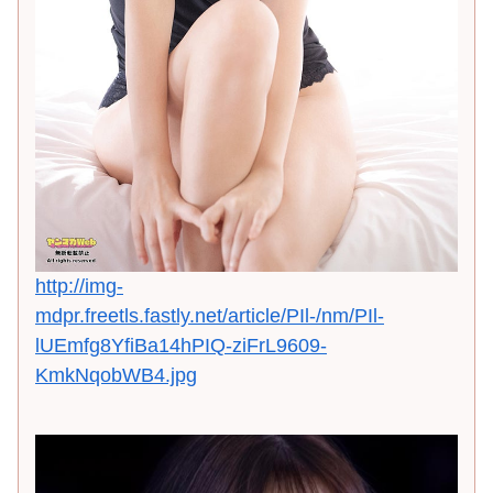
http://img-
mdpr.freetls.fastly.net/article/PIl-/nm/PIl-
lUEmfg8YfiBa14hPIQ-ziFrL9609-
KmkNqobWB4.jpg