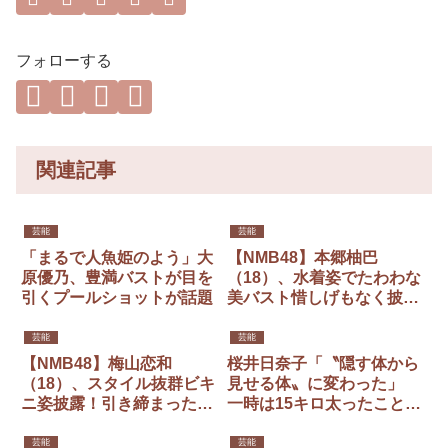
フォローする
関連記事
芸能
芸能
「まるで人魚姫のよう」大
【NMB48】本郷柚巴
原優乃、豊満バストが目を
（18）、水着姿でたわわな
引くプールショットが話題
美バスト惜しげもなく披
露！「ヤンマガ」グラビア
初登場
芸能
芸能
【NMB48】梅山恋和
桜井日奈子「〝隠す体から
（18）、スタイル抜群ビキ
見せる体〟に変わった」
ニ姿披露！引き締まったク
一時は15キロ太ったことも
ビレまぶしい太もも
10周年記念写真集「ボディ
ーメークを頑張った」
芸能
芸能