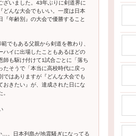
ございました。43年ぶりに剣道界に
『どんな大会でもいい。一度は日本
日『年齢別』の大会で優勝すること
。
の師範でもある父親から剣道を教わり、
ーハイに出場したこともあるほどの
恩師も駆け付けて1試合ごとに「落ち
ったそうで「本当に高校時代に戻っ
別ではありますが『どんな大会でも
ておきたい』が、達成された日にな
た。
い
日か…。日本列島が地震騒ぎになってる