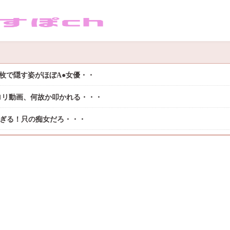
枚で隠す姿がほぼA●女優・・
ロリ動画、何故か叩かれる・・・
過ぎる！只の痴女だろ・・・