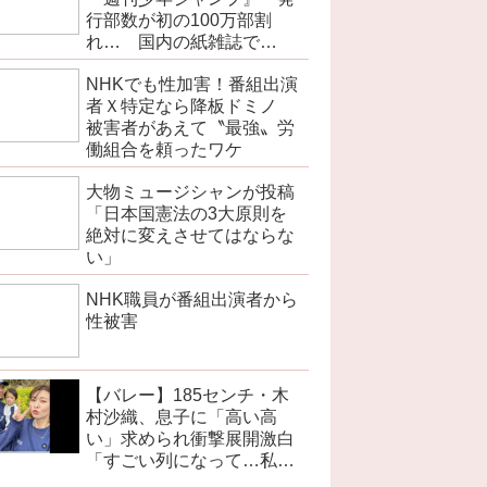
行部数が初の100万部割
れ… 国内の紙雑誌で
「100万部超」ゼロに
NHKでも性加害！番組出演
者Ｘ特定なら降板ドミノ
被害者があえて〝最強〟労
働組合を頼ったワケ
大物ミュージシャンが投稿
「日本国憲法の3大原則を
絶対に変えさせてはならな
い」
NHK職員が番組出演者から
性被害
【バレー】185センチ・木
村沙織、息子に「高い高
い」求められ衝撃展開激白
「すごい列になって…私ア
トラクションじゃないよみ