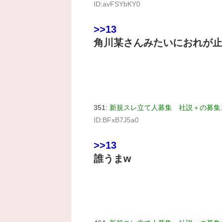
ID:avFSYbKY0
>>13
角川某さんみたいにおれが
351:
新規スレ立て人募集 社説＋の募集
ID:BFxB7J5a0
>>13
誰うまw