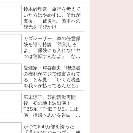
を伝えよ」
鈴木紗理奈「旅行を考えて
いた方はやめずに、それが
支援」 被災地・熊本への
観光を呼びかけ
カズレーザー、車の任意保
険を巡り持論 「強制しろ
よ」「保険にも入れないヤ
ツは運転すんなよ」「なん
で法律を改正しないの？」
愛煙家・岸谷蘭丸「喫煙者
の権利がマジで侵害されて
る」と私見 「いくら税金
を我々が払ってるんだと」
広末涼子、芸能活動再開
後、初の地上波出演！
TBS系『THE TIME』に出
演、復帰へ思いを告白「自
分の弱い部分だったり…」
かつて650万部を誇った
『週刊少年ジャンプ』 発