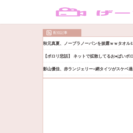
配信記事
秋元真夏、ノーブラノーパンを披露ｗｗタオル1
【ポロリ悲話】 ネットで拡散してるお●ぱいポ
影山優佳、赤ランジェリー×網タイツがスケベ