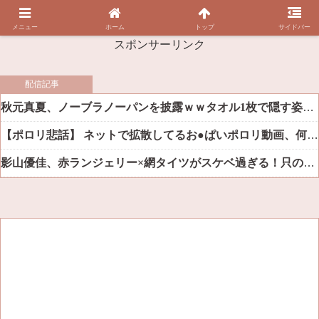
メニュー
ホーム
トップ
サイドバー
スポンサーリンク
配信記事
秋元真夏、ノーブラノーパンを披露ｗｗタオル1枚で隠す姿がほぼA●女優・・
【ポロリ悲話】 ネットで拡散してるお●ぱいポロリ動画、何故か叩かれる・・・
影山優佳、赤ランジェリー×網タイツがスケベ過ぎる！只の痴女だろ・・・