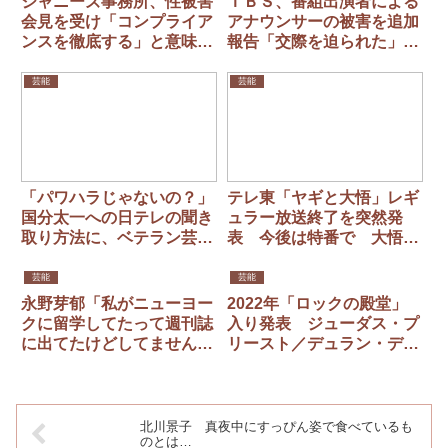
ジャニーズ事務所、性被害
ＴＢＳ、番組出演者による
会見を受け「コンプライア
アナウンサーの被害を追加
ンスを徹底する」と意味の
報告「交際を迫られた」
ない声明を発表
「身体接触の被害」「キス
を求められ…」
芸能
芸能
「パワハラじゃないの？」
テレ東「ヤギと大悟」レギ
国分太一への日テレの聞き
ュラー放送終了を突然発
取り方法に、ベテラン芸人
表 今後は特番で 大悟
が違和感 録音削除要請に
「ワシも聞かされたん2日
も「従わんでいい」
前」
芸能
芸能
永野芽郁「私がニューヨー
2022年「ロックの殿堂」
クに留学してたって週刊誌
入り発表 ジューダス・プ
に出てたけどしてません。
リースト／デュラン・デュ
遊びに行きました」「あの
ラン／ユーリズミックス／
記事は何？」
ドリー・パートン他
北川景子 真夜中にすっぴん姿で食べているも
のとは…