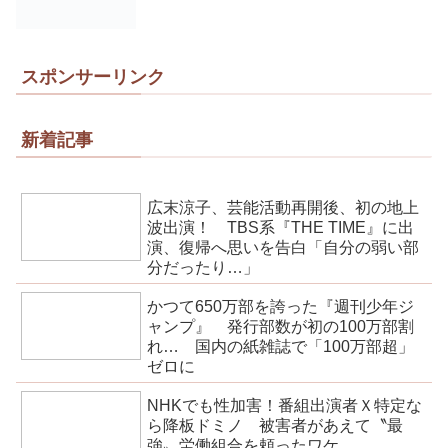
スポンサーリンク
新着記事
広末涼子、芸能活動再開後、初の地上
波出演！ TBS系『THE TIME』に出
演、復帰へ思いを告白「自分の弱い部
分だったり…」
かつて650万部を誇った『週刊少年ジ
ャンプ』 発行部数が初の100万部割
れ… 国内の紙雑誌で「100万部超」
ゼロに
NHKでも性加害！番組出演者Ｘ特定な
ら降板ドミノ 被害者があえて〝最
強〟労働組合を頼ったワケ