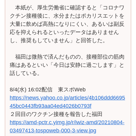
本紙が、厚生労働省に確認すると「コロナワ
クチン接種後に、水分またはポカリスエットを
大量に飲めば高熱になりにくい、あるいは副反
応を抑えられるといったデータはありません
し、推奨もしていません」と回答した。
福田は微熱で済んだものの、接種部位の筋肉
痛はあるといい「今日は安静に過ごします」と
話している。
8/4(水) 16:02配信 東スポWeb
https://news.yahoo.co.jp/articles/4b106ddd6695
45bc0443fb93aa04ed4026b0793f
２回目のワクチン接種を報告した福田
https://amd-pctr.c.yimg.jp/r/iwiz-amd/20210804-
03497413-tospoweb-000-3-view.jpg