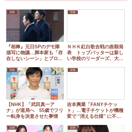
芸能
芸能
『相棒』元日SPのデモ隊
ＮＨＫ紅白歌合戦の曲順発
描写に物議…脚本家も「存
表 トップバッターは新し
在しないシーン」とブログ
い学校のリーダーズ、大ト
で異議
リはMISIA、トリは福山雅
治 YOASOBIはトリ前
芸能
芸能
【NHK】「武田真一ア
吉本興業「FANYチケッ
ナ」が退局へ 55歳でフリ
ト」…電子チケットが機種
ー転身を決意させた事情
変で “消える仕様” に不満
殺到、徹底した “転売対
策” が裏目に
芸能
芸能