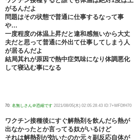
がるんだよ
問題はその状態で普通に仕事するなって事
や…
一度程度の体温上昇だと違和感無いから大丈
夫だと思って普通に外出て仕事してしまう人
が居るんだよ
結局其れが原因で熱中症気味になり体調悪化
して寝込む事になる
70:
名無しさん＠恐縮です
2021/08/05(木) 02:05:28.43 ID:7+WFDfH70
ワクチン接種後にすぐ解熱剤を飲んだら熱が
出なかったとか言ってる奴がいるけど
それは解熱剤が効いたのか元々副反応自体が