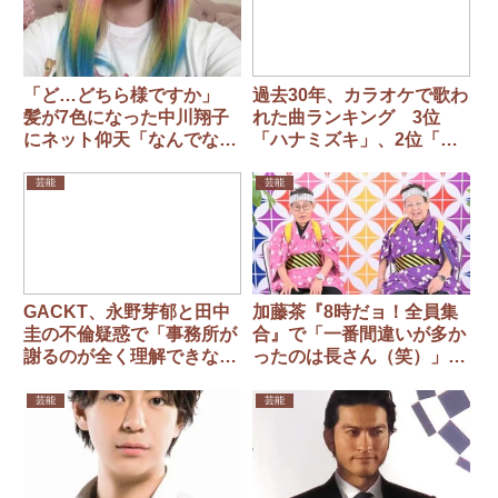
「ど…どちら様ですか」
過去30年、カラオケで歌わ
髪が7色になった中川翔子
れた曲ランキング 3位
にネット仰天「なんでなん
「ハナミズキ」、2位「小
でも似合うの！」
さな恋のうた」 1位は？
芸能
芸能
GACKT、永野芽郁と田中
加藤茶『8時だョ！全員集
圭の不倫疑惑で「事務所が
合』で「一番間違いが多か
謝るのが全く理解できな
ったのは長さん（笑）」
い」「日本の世論に謝罪を
高木ブーも衝撃秘話「虎も
強要されているならマジで
出ましたね！」
芸能
芸能
キモい」