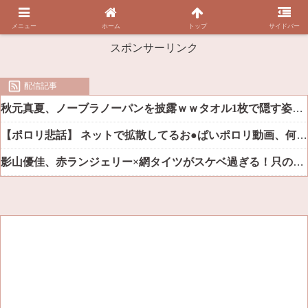
メニュー
ホーム
トップ
サイドバー
スポンサーリンク
配信記事
秋元真夏、ノーブラノーパンを披露ｗｗタオル1枚で隠す姿がほぼA●女優・・
【ポロリ悲話】 ネットで拡散してるお●ぱいポロリ動画、何故か叩かれる・・・
影山優佳、赤ランジェリー×網タイツがスケベ過ぎる！只の痴女だろ・・・