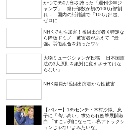
かつて650万部を誇った『週刊少年ジ
ャンプ』 発行部数が初の100万部割
れ… 国内の紙雑誌で「100万部超」
ゼロに
NHKでも性加害！番組出演者Ｘ特定な
ら降板ドミノ 被害者があえて〝最
強〟労働組合を頼ったワケ
大物ミュージシャンが投稿 「日本国憲
法の3大原則を絶対に変えさせてはな
らない」
NHK職員が番組出演者から性被害
【バレー】185センチ・木村沙織、息
子に「高い高い」求められ衝撃展開激
白 「すごい列になって…私アトラクシ
ョンじゃないよみたいな」