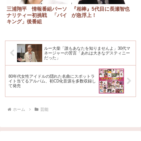
三浦翔平 情報番組パーソ
『相棒』5代目に長瀬智也
ナリティー初挑戦 「バイ
が急浮上！
キング」後番組
ルー大柴「誰もあなたを知りませんよ」30代マ
ネージャーの苦言「あれは大きなデスティニー
だった」
80年代女性アイドルの隠れた名曲にスポットラ
イト当てるアルバム、初CD化音源を多数収録し
て発売
ホーム
芸能