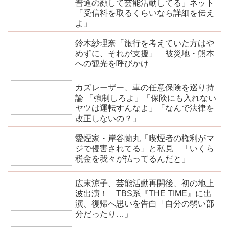
普通の顔して芸能活動してる」ネット
「受信料を取るくらいなら詳細を伝え
よ」
鈴木紗理奈「旅行を考えていた方はや
めずに、それが支援」 被災地・熊本
への観光を呼びかけ
カズレーザー、車の任意保険を巡り持
論 「強制しろよ」「保険にも入れない
ヤツは運転すんなよ」「なんで法律を
改正しないの？」
愛煙家・岸谷蘭丸「喫煙者の権利がマ
ジで侵害されてる」と私見 「いくら
税金を我々が払ってるんだと」
広末涼子、芸能活動再開後、初の地上
波出演！ TBS系『THE TIME』に出
演、復帰へ思いを告白「自分の弱い部
分だったり…」