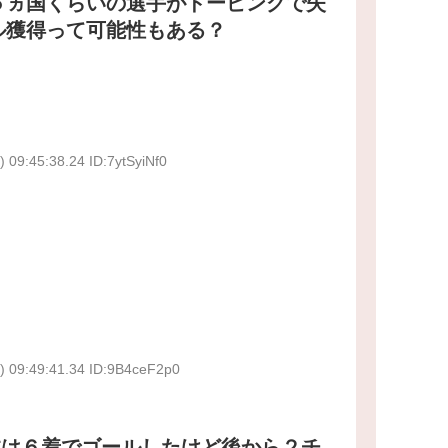
６ヵ国くらいの選手がドーピングで失
ル獲得って可能性もある？
 09:45:38.24 ID:7ytSyiNf0
) 09:49:41.34 ID:9B4ceF2p0
本は６着でゴールしたけど後から２チ