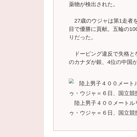
薬物が検出された。
27歳のウジャは第1走者を
目で優勝に貢献。五輪の10
りだった。
ドーピング違反で失格とな
のカナダが銀、4位の中国
陸上男子４００メートル
ゥ・ウジャ＝６日、国立競