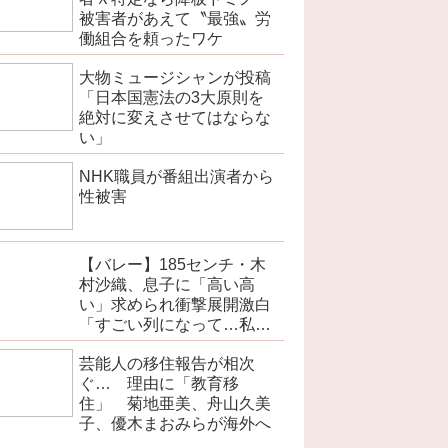
被害者があえて〝最強〟労
働組合を頼ったワケ
大物ミュージシャンが投稿
「日本国憲法の3大原則を
絶対に変えさせてはならな
い」
NHK職員が番組出演者から
性被害
【バレー】185センチ・木
村沙織、息子に「高い高
い」求められ衝撃展開激白
「すごい列になって…私ア
トラクションじゃないよみ
芸能人の移住報告が相次
たいな」
ぐ… 理由に「教育移
住」 菊地亜美、舟山久美
子、優木まおみらが海外へ