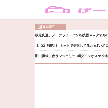
配信記事
秋元真夏、ノーブラノーパンを披露ｗｗタオル1
【ポロリ悲話】 ネットで拡散してるお●ぱいポ
影山優佳、赤ランジェリー×網タイツがスケベ