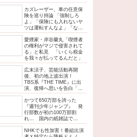
カズレーザー、車の任意保
険を巡り持論 「強制しろ
よ」「保険にも入れないヤ
ツは運転すんなよ」「なん
で法律を改正しないの？」
愛煙家・岸谷蘭丸「喫煙者
の権利がマジで侵害されて
る」と私見 「いくら税金
を我々が払ってるんだと」
広末涼子、芸能活動再開
後、初の地上波出演！
TBS系『THE TIME』に出
演、復帰へ思いを告白「自
分の弱い部分だったり…」
かつて650万部を誇った
『週刊少年ジャンプ』 発
行部数が初の100万部割
れ… 国内の紙雑誌で
「100万部超」ゼロに
NHKでも性加害！番組出演
者Ｘ特定なら降板ドミノ