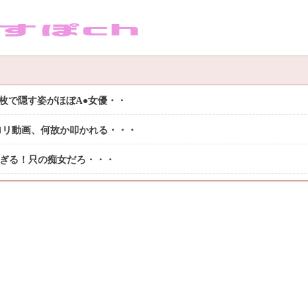
枚で隠す姿がほぼA●女優・・
ロリ動画、何故か叩かれる・・・
過ぎる！只の痴女だろ・・・