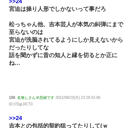
>>24
宮迫は操り人形でしかないって事だろ
松っちゃん他、吉本芸人が本気の糾弾にまで
至らないのは
宮迫が洗脳されてるようにしか見えないから
だったりしてな
話を聞かずに昔の知人と縁を切るとか正に
ね…
109:
名無しさん＠恐縮です
2021/08/23(月) 23:29:53.06
ID:l7DgLRCT0
>>24
吉本との包括的契約狙ってたりして(ｗ