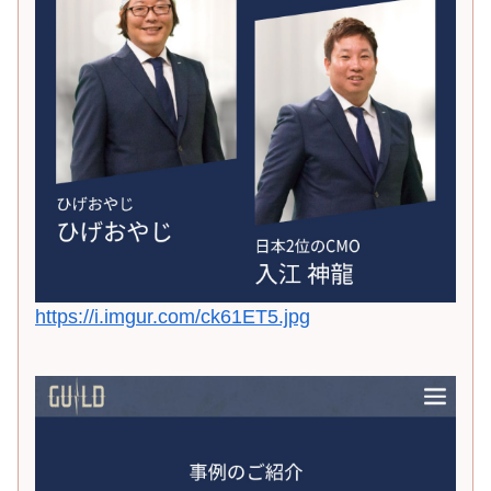
https://i.imgur.com/ck61ET5.jpg