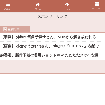
メニュー
ホーム
トップ
サイドバー
スポンサーリンク
配信記事
【朗報】 爆胸の気象予報士さん、NHKから解き放たれる
【画像】 小倉ゆうか(27)さん、7年ぶり『FRIDAY』表紙で神ボディ大解放
森香澄、新作下着の着用ショットｗｗ ただただスケベな目でしか見れんだろ！！