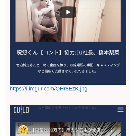
https://i.imgur.com/QHr8EzK.jpg