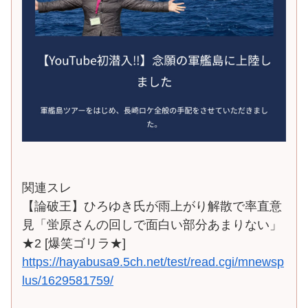
関連スレ
【論破王】ひろゆき氏が雨上がり解散で率直意
見「蛍原さんの回しで面白い部分あまりない」
★2 [爆笑ゴリラ★]
https://hayabusa9.5ch.net/test/read.cgi/mnewsp
lus/1629581759/