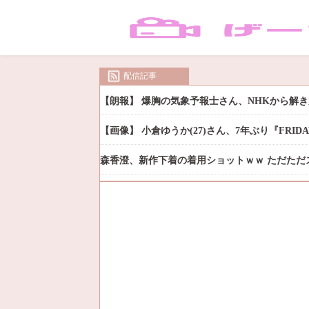
配信記事
【朗報】 爆胸の気象予報士さん、NHKから解
【画像】 小倉ゆうか(27)さん、7年ぶり『FRI
森香澄、新作下着の着用ショットｗｗ ただただ