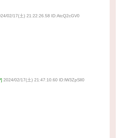
024/02/17(土) 21:22:26.58 ID:AtcQ2cGV0
]
2024/02/17(土) 21:47:10.60 ID:lW3ZpSlI0