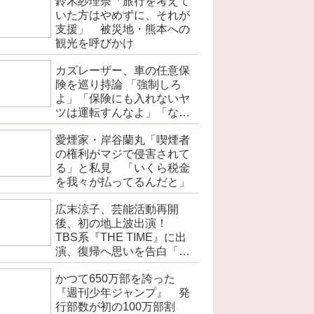
鈴木紗理奈「旅行を考えて
いた方はやめずに、それが
支援」 被災地・熊本への
観光を呼びかけ
カズレーザー、車の任意保
険を巡り持論 「強制しろ
よ」「保険にも入れないヤ
ツは運転すんなよ」「なん
で法律を改正しないの？」
愛煙家・岸谷蘭丸「喫煙者
の権利がマジで侵害されて
る」と私見 「いくら税金
を我々が払ってるんだと」
広末涼子、芸能活動再開
後、初の地上波出演！
TBS系『THE TIME』に出
演、復帰へ思いを告白「自
分の弱い部分だったり…」
かつて650万部を誇った
『週刊少年ジャンプ』 発
行部数が初の100万部割