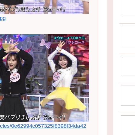
jpg
rticles/0e62994c057325f8398f34da42