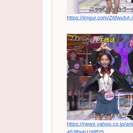
https://imgur.com/Z6fwu5A.
https://news.yahoo.co.jp/a
453fbeb108ff25