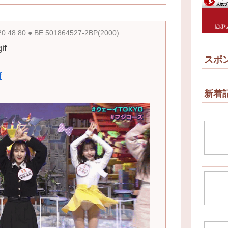
20:48.80 ● BE:501864527-2BP(2000)
if
スポ
f
新着