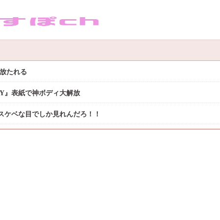
き放たれる
DAY』表紙で神ボディ大解放
スケベな目でしか見れんだろ！！