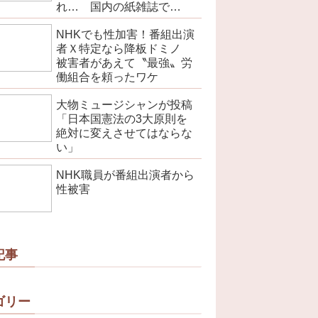
れ… 国内の紙雑誌で
「100万部超」ゼロに
NHKでも性加害！番組出演
者Ｘ特定なら降板ドミノ
被害者があえて〝最強〟労
働組合を頼ったワケ
大物ミュージシャンが投稿
「日本国憲法の3大原則を
絶対に変えさせてはならな
い」
NHK職員が番組出演者から
性被害
記事
ゴリー