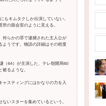
にもキムタクしか出演していない。
置所の面会室のように見える。
、何らかの罪で逮捕された主人公が
るようです。物語の詳細はその程度
謙（64）が主演した、テレ朝開局60
と被るような。
キャスティングにはかなりの力を入
せないスターを集めているという。