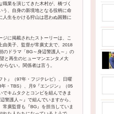
な職業を演じてきた木村が、橋づく
いう、自身の新境地となる役柄に命
に人生をかける狩山は思わぬ困難に
ージに掲載されたストーリーは、こ
由美子、監督が常廣丈太で、2018
朝のドラマ「BG～身辺警護人～」の
希望と再生のヒューマンエンタメ大
分からない。関係者は言う。
フト』（97年・フジテレビ）、日曜
（03年・TBS）、月9『エンジン』（05
いでキムタクとコンビを組んできま
身辺警護人～』で組んでいますから、
。常廣監督も『BG』を担当していま
知れた人たちになっているようで