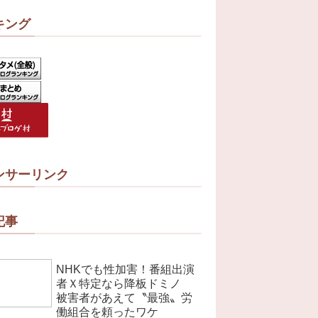
キング
ンサーリンク
記事
NHKでも性加害！番組出演
者Ｘ特定なら降板ドミノ
被害者があえて〝最強〟労
働組合を頼ったワケ