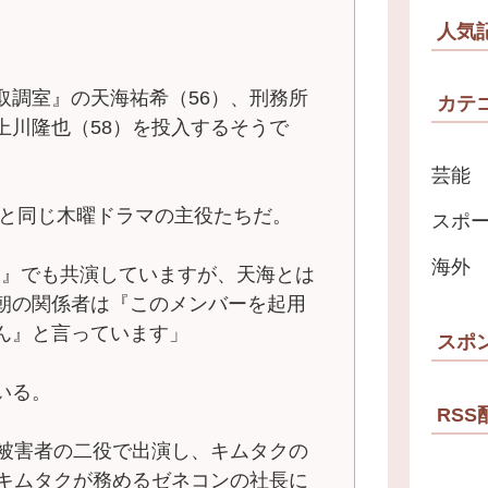
人気
取調室』の天海祐希（56）、刑務所
カテ
上川隆也（58）を投入するそうで
芸能
るのと同じ木曜ドラマの主役たちだ。
スポ
海外
G』でも共演していますが、天海とは
朝の関係者は『このメンバーを起用
ん』と言っています」
スポ
いる。
RSS
と被害者の二役で出演し、キムタクの
、キムタクが務めるゼネコンの社長に