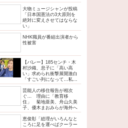
大物ミュージシャンが投稿
「日本国憲法の3大原則を
絶対に変えさせてはならな
い」
NHK職員が番組出演者から
性被害
【バレー】185センチ・木
村沙織、息子に「高い高
い」求められ衝撃展開激白
「すごい列になって…私ア
トラクションじゃないよみ
芸能人の移住報告が相次
たいな」
ぐ… 理由に「教育移
住」 菊地亜美、舟山久美
子、優木まおみらが海外へ
恵俊彰「総理がいろんなと
ころに足を運べばクーラー