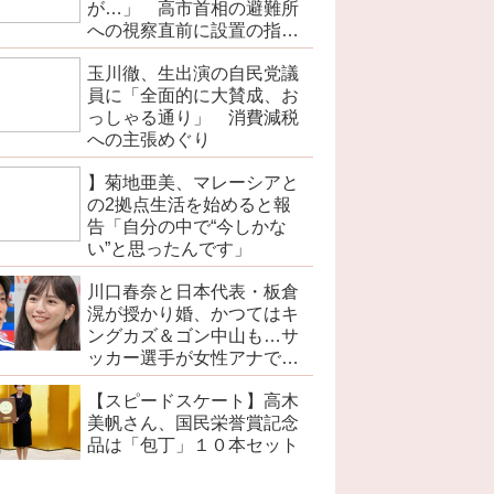
が…」 高市首相の避難所
への視察直前に設置の指摘
で
玉川徹、生出演の自民党議
員に「全面的に大賛成、お
っしゃる通り」 消費減税
への主張めぐり
】菊地亜美、マレーシアと
の2拠点生活を始めると報
告「自分の中で“今しかな
い”と思ったんです」
川口春奈と日本代表・板倉
滉が授かり婚、かつてはキ
ングカズ＆ゴン中山も…サ
ッカー選手が女性アナでは
なく女優と出会う接点
【スピードスケート】高木
美帆さん、国民栄誉賞記念
品は「包丁」１０本セット