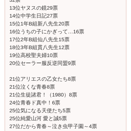
13位ヤヌスの鏡29票
14位中学生日記27票
15位1年B組新八先生20票
16位うちの子にかぎって…16票
17位2年B組仙八先生15票
18位3年B組貫八先生12票
19位高校聖夫婦10票
20位セーラー服反逆同盟9票
21位アリエスの乙女たち8票
21位泣くな青春8票
21位生徒諸君！（1980）8票
24位青春ド真中！6票
25位気になる天使たち5票
25位純愛山河 愛と誠5票
27位だから青春～泣き虫甲子園～4票