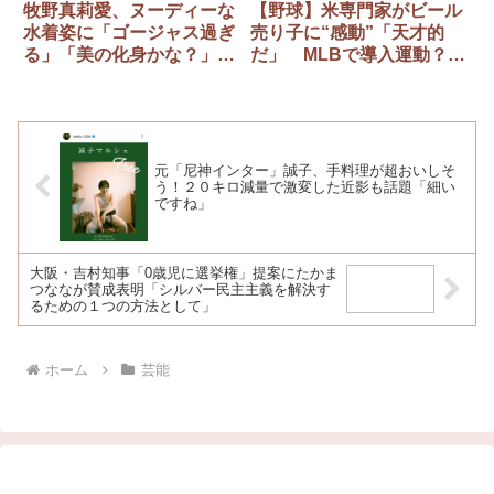
牧野真莉愛、ヌーディーな
【野球】米専門家がビール
水着姿に「ゴージャス過ぎ
売り子に“感動”「天才的
る」「美の化身かな？」と
だ」 MLBで導入運動？
反響
「絶対必要」
元「尼神インター」誠子、手料理が超おいしそ
う！２０キロ減量で激変した近影も話題「細い
ですね」
大阪・吉村知事「0歳児に選挙権」提案にたかま
つななが賛成表明「シルバー民主主義を解決す
るための１つの方法として」
ホーム
芸能