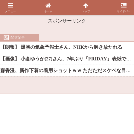
メニュー
ホーム
トップ
サイドバー
スポンサーリンク
配信記事
【朗報】 爆胸の気象予報士さん、NHKから解き放たれる
【画像】 小倉ゆうか(27)さん、7年ぶり『FRIDAY』表紙で神ボディ大解放
森香澄、新作下着の着用ショットｗｗ ただただスケベな目でしか見れんだろ！！