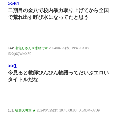
>>61
二期目の金八で校内暴力取り上げてから全国
で荒れ出す呼び水になってたと思う
144:
名無しさん＠恐縮です
2024/04/25(木) 19:45:03.08
ID:Xj6QWmXZ0
>>1
今見ると教師びんびん物語ってだいぶエロい
タイトルだな
151:
征夷大将軍 ★
2024/04/25(木) 19:48:08.88 ID:g4DMyJ7U9