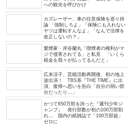
への観光を呼びかけ
カズレーザー、車の任意保険を巡り持
論 「強制しろよ」「保険にも入れない
ヤツは運転すんなよ」「なんで法律を
改正しないの？」
愛煙家・岸谷蘭丸「喫煙者の権利がマ
ジで侵害されてる」と私見 「いくら
税金を我々が払ってるんだと」
広末涼子、芸能活動再開後、初の地上
波出演！ TBS系『THE TIME』に出
演、復帰へ思いを告白「自分の弱い部
分だったり…」
かつて650万部を誇った『週刊少年ジ
ャンプ』 発行部数が初の100万部割
れ… 国内の紙雑誌で「100万部超」
ゼロに