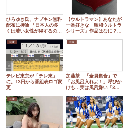
ひろゆき氏、ナプキン無料
【ウルトラマン】あなたが
配布に持論 「日本人の多
一番好きな「昭和ウルトラ
くは若い女性が得するのが
シリーズ」作品はなに？
嫌いなので」
3作品を紹介！
芸能
芸能
テレビ東京が「テレ東」
加藤茶 「全員集合」で
に。13日から番組表ロゴ変
「お風呂入れよ！」呼びか
更
けも…実は風呂嫌い「3日
に1度だよな」
芸能
芸能