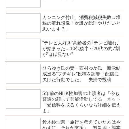
カンニング竹山、消費税減税失敗→増
税の流れ想像「次誰が総理やりたいと
思います？」
“テレビ大好き”高齢者の｢テレビ離れ｣
が始まった…10代後半～20代の約7割
が”ほぼ見ない”
ひろゆき氏の妻・西村ゆか氏、新党結
成巡る“ブチギレ”投稿を謝罪「配慮に
欠けた行動でした」 夫婦で投稿
5年前のNHK性加害の出演者は「今も
普通の顔して芸能活動してる」ネット
「受信料を取るくらいなら詳細を伝え
よ」
鈴木紗理奈「旅行を考えていた方はや
めずに、それが支援」 被災地・熊本