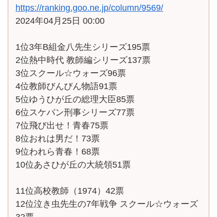
https://ranking.goo.ne.jp/column/9569/
2024年04月25日 00:00
1位3年B組金八先生シリーズ195票
2位熱中時代 教師編シリーズ137票
3位スクール☆ウォーズ96票
4位教師びんびん物語91票
5位ゆうひが丘の総理大臣85票
6位スケバン刑事シリーズ77票
7位飛び出せ！青春75票
8位おれは男だ！73票
9位われら青春！68票
10位あさひが丘の大統領51票
11位高校教師（1974）42票
12位泣き虫先生の7年戦争 スクール☆ウォーズ
32票