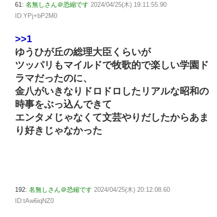
61:
名無しさん＠恐縮です
2024/04/25(木) 19:11:55.90
ID:YPj+bP2M0
>>1
ゆうひが丘の総理大臣くらいが
ツッパリもマイルドで牧歌的で楽しい学園ド
ラマだったのに、
金八がいきなりドロドロしたリアルな昭和の
時事をぶっ込んできて
エンタメじゃなくて文芸やりだしたからあま
り好きじゃなかった
192:
名無しさん＠恐縮です
2024/04/25(木) 20:12:08.60
ID:tAw6iqNZ0