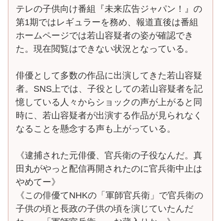
テレの子供向け番組『未来広告ジャパン！』の
第1期ではレギュラーを務め、報道直後は番組
ホームページでは若山容疑者の姿が確認でき
た。現在閲覧はできない状況となっている。
俳優として多数の作品に出演してきた若山容疑
者。SNS上では、子役としての若山容疑者を記
憶している人々からショックの声が上がると同
時に、若山容疑者が出演する作品が見られなく
なることを懸念する声も上がっている。
《逮捕された元俳優、官兵衛の子役なんだ。真
田丸がやっと配信再開されたのに官兵衛中止は
やめてー》
《この俳優てNHKの「軍師官兵衛」で官兵衛の
子供の頃と長政の子供の頃を演じていたんだ