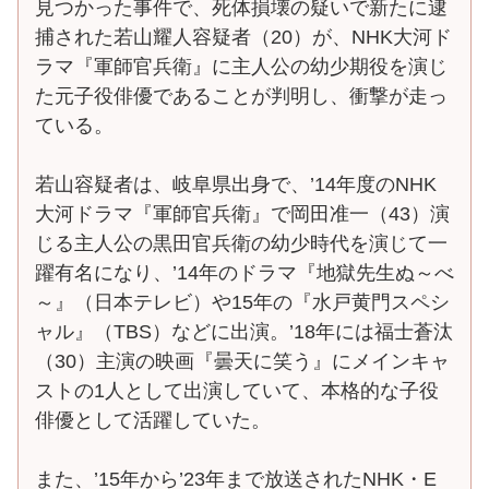
見つかった事件で、死体損壊の疑いで新たに逮
捕された若山耀人容疑者（20）が、NHK大河ド
ラマ『軍師官兵衛』に主人公の幼少期役を演じ
た元子役俳優であることが判明し、衝撃が走っ
ている。
若山容疑者は、岐阜県出身で、’14年度のNHK
大河ドラマ『軍師官兵衛』で岡田准一（43）演
じる主人公の黒田官兵衛の幼少時代を演じて一
躍有名になり、’14年のドラマ『地獄先生ぬ～べ
～』（日本テレビ）や15年の『水戸黄門スペシ
ャル』（TBS）などに出演。’18年には福士蒼汰
（30）主演の映画『曇天に笑う』にメインキャ
ストの1人として出演していて、本格的な子役
俳優として活躍していた。
また、’15年から’23年まで放送されたNHK・E