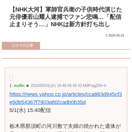
【NHK大河】軍師官兵衛の子供時代演じた
元俳優若山耀人逮捕でファン悲鳴…「配信
止まりそう…」NHKは新方針打ち出し
2024.05.01
おすすめ記事
1:
muffin ★
2024/05/01(水) 18:48:56.05 ID:M9PwgZW+9
https://news.yahoo.co.jp/articles/cca863d945cf3
e50b54367f7903afd2cadb0b35d
5/1(水) 15:40配信
栃木県那須町の河川敷で夫婦の焼かれた遺体が