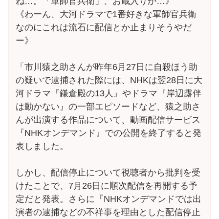
ね…。「軍師官兵衛」、お蔵入りか…》
《わーん、大河ドラマで1番好きな軍師官兵衛
なのにこれは流石に配信とか止まりそうやだ
ー》
「市川猿之助さんが昨年6月27日に自殺ほう助
の疑いで逮捕された際には、NHKは翌28日に大
河ドラマ『鎌倉殿の13人』やドラマ『岸辺露伴
は動かない』の一部エピソードなど、猿之助さ
んが出演する作品について、動画配信サービス
『NHKオンデマンド』での公開を終了すると発
表しました。
しかし、配信停止について視聴者から批判を受
けたことで、7月26日に順次配信を再開する予
定だと発表。さらに『NHKオンデマンドでは出
演者の逮捕などの不祥事を理由とした配信停止