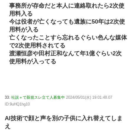
事務所が存命だと本人に連絡取れたら2次使
用料入る
今は役者が亡くなっても遺族に50年は2次使
用料が入る
亡くなったことすら忘れるぐらい色んな媒体
で2次使用料されてる
渡瀬恒彦や田村正和なんて年1億ぐらい2次
使用料が入ってる
33:
社説＋で新規スレ立て人募集中
2024/05/01(水) 19:01:48.07
ID:9uHQ1hg10
AI技術で顔と声を別の子供に入れ替えてしま
え