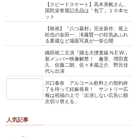
【スピードスケート】高木美帆さん、
国民栄誉賞記念品は「包丁」１０本セ
ット
【映画】『八つ墓村』完全新作、尾上
松也の金田一、滝藤賢一の狂気あふれ
る要蔵など場面写真が一挙公開
織田裕二主演『踊る大捜査線 N.E.W.』
新メンバー映像解禁！ 趣里、増田貴
久、佐藤二朗、佐々木蔵之介、野呂佳
代ら出演
川口春奈 アルコール飲料との契約終
了を待って妊娠発表！ サントリー広
報は祝福の上で「出演しない広告に順
次切り替える」
人気記事