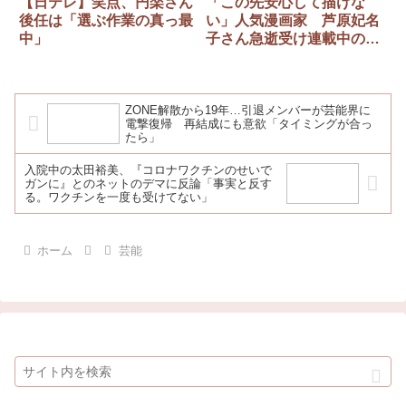
【日テレ】笑点、円楽さん
「この先安心して描けな
後任は「選ぶ作業の真っ最
い」人気漫画家 芦原妃名
中」
子さん急逝受け連載中の小
学館への“提言”に「勇気あ
る」と支持続々
ZONE解散から19年…引退メンバーが芸能界に
電撃復帰 再結成にも意欲「タイミングが合っ
たら」
入院中の太田裕美、『コロナワクチンのせいで
ガンに』とのネットのデマに反論「事実と反す
る。ワクチンを一度も受けてない」
ホーム
芸能