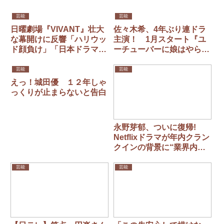
芸能
芸能
日曜劇場『VIVANT』壮大
佐々木希、4年ぶり連ドラ
な幕開けに反響「ハリウッ
主演！ 1月スタート『ユ
ド顔負け」「日本ドラマの
ーチューバーに娘はやら
枠を超えてる」
ん！』 企画・原作は・・
芸能
芸能
えっ！城田優 １２年しゃ
っくりが止まらないと告白
永野芽郁、ついに復帰!
Netflixドラマが年内クラン
クインの背景に“業界内同
情論”と“女優としての実
力”
芸能
芸能