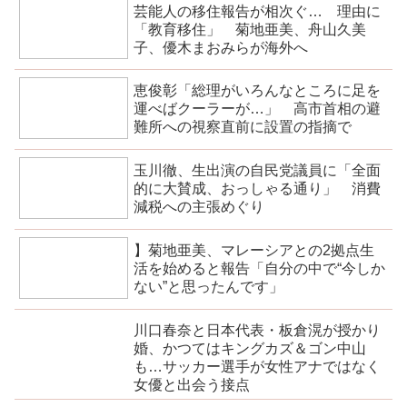
芸能人の移住報告が相次ぐ… 理由に
「教育移住」 菊地亜美、舟山久美
子、優木まおみらが海外へ
恵俊彰「総理がいろんなところに足を
運べばクーラーが…」 高市首相の避
難所への視察直前に設置の指摘で
玉川徹、生出演の自民党議員に「全面
的に大賛成、おっしゃる通り」 消費
減税への主張めぐり
】菊地亜美、マレーシアとの2拠点生
活を始めると報告「自分の中で“今しか
ない”と思ったんです」
川口春奈と日本代表・板倉滉が授かり
婚、かつてはキングカズ＆ゴン中山
も…サッカー選手が女性アナではなく
女優と出会う接点