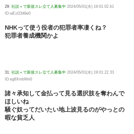
29:
社説＋で新規スレ立て人募集中
2024/05/01(水) 19:01:02.61
ID:wEzD348e0
NHKって使う役者の犯罪者率凄くね？
犯罪者養成機関かよ
31:
社説＋で新規スレ立て人募集中
2024/05/01(水) 19:01:22.33
ID:eg8XmbWn0
諸々承知して金払って見る選択肢を奪わんで
ほしいね
騒ぐ奴ってだいたい地上波見るのがやっとの
暇な貧乏人