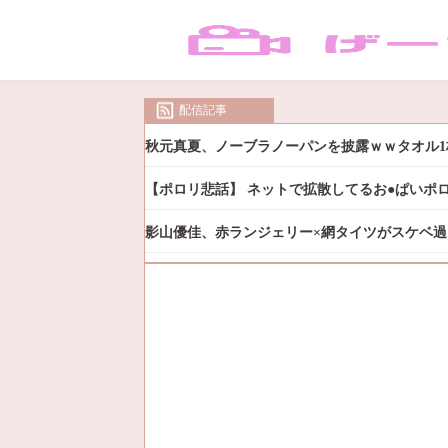
配信記事
秋元真夏、ノーブラノーパンを披露ｗｗタオル1
【ポロリ悲話】 ネットで拡散してるお●ぱいポ
影山優佳、赤ランジェリー×網タイツがスケベ