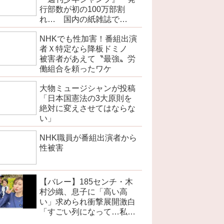
行部数が初の100万部割
れ… 国内の紙雑誌で
「100万部超」ゼロに
NHKでも性加害！番組出演
者Ｘ特定なら降板ドミノ
被害者があえて〝最強〟労
働組合を頼ったワケ
大物ミュージシャンが投稿
「日本国憲法の3大原則を
絶対に変えさせてはならな
い」
NHK職員が番組出演者から
性被害
【バレー】185センチ・木
村沙織、息子に「高い高
い」求められ衝撃展開激白
「すごい列になって…私ア
トラクションじゃないよみ