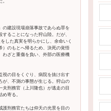
だ。
」の建設現場崩落事故であらぬ罪を
役することになった狩山陸。だが、
たをした真実を明らかにし、余命いく
希）のもとへ帰るため、決死の覚悟
。わざと重傷を負い、外部の医療機
監視の目をくぐり、病院を抜け出す
ろが、不測の事態が生じる。狩山の
一夫刑務官（上川隆也）が逃走の目
詰め寄る。
戒護刑務官たちは仰天の光景を目の