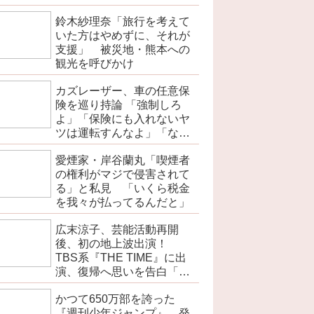
を伝えよ」
鈴木紗理奈「旅行を考えて
いた方はやめずに、それが
支援」 被災地・熊本への
観光を呼びかけ
カズレーザー、車の任意保
険を巡り持論 「強制しろ
よ」「保険にも入れないヤ
ツは運転すんなよ」「なん
で法律を改正しないの？」
愛煙家・岸谷蘭丸「喫煙者
の権利がマジで侵害されて
る」と私見 「いくら税金
を我々が払ってるんだと」
広末涼子、芸能活動再開
後、初の地上波出演！
TBS系『THE TIME』に出
演、復帰へ思いを告白「自
分の弱い部分だったり…」
かつて650万部を誇った
『週刊少年ジャンプ』 発