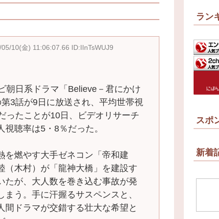
ラン
/05/10(金) 11:06:07.66 ID:IInTsWUJ9
朝日系ドラマ「Believe－君にかけ
の第3話が9日に放送され、平均世帯視
だったことが10日、ビデオリサーチ
スポ
人視聴率は5・8％だった。
新着
熱を燃やす大手ゼネコン「帝和建
陸（木村）が「龍神大橋」を建設す
いたが、大人数を巻き込む事故が発
しまう。手に汗握るサスペンスと、
人間ドラマが交錯する壮大な希望と