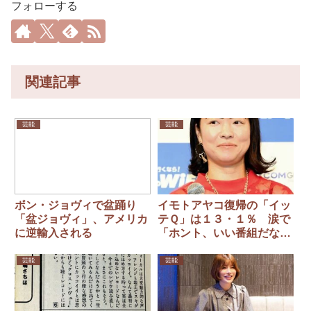
フォローする
関連記事
芸能
芸能
ボン・ジョヴィで盆踊り
イモトアヤコ復帰の「イッ
「盆ジョヴィ」、アメリカ
テＱ」は１３・１％ 涙で
に逆輸入される
「ホント、いい番組だな
ぁ」
芸能
芸能