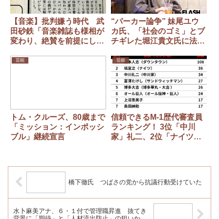
【音楽】批判嫌う時代 武
“パーカー論争” 妹尾ユウ
田砂鉄「音楽雑誌も様相が
カ氏、「社会のゴミ」とブ
変わり、絶賛を前提にした
チギレた堀江貴文氏に法的
インタビューが多く載
措置を検討
る」 「どう褒めてくれる
芸能
芸能
のか」の圧
トム・クルーズ、80歳まで
信頼できるM-1歴代審査員
「ミッション：インポッシ
ランキング！ 3位「中川
ブル」継続宣言
家」礼二、2位「ナイツ」
塙宣之を抑えた圧倒的1位
は？
橋下徹氏 つばさの党から抗議行動受けていた
水卜麻美アナ、６・１付で管理職昇進 抜てき
背景に「期待」と「人材流出防止」の狙いか