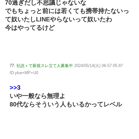
70過ぎだし不思議じゃないな
でもちょっと前には若くても携帯持たないっ
て奴いたしLINEやらないって奴いたわ
今はやってるけど
77:
社説＋で新規スレ立て人募集中
2024/05/14(火) 06:57:05.87
ID:ykw+MP+U0
>>3
いや一般なら無理よ
80代ならそういう人もいるかってレベル