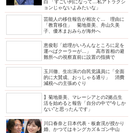
白 「すごい列になって…私アトラクシ
ョンじゃないよみたいな」
芸能人の移住報告が相次ぐ… 理由に
「教育移住」 菊地亜美、舟山久美
子、優木まおみらが海外へ
恵俊彰「総理がいろんなところに足を
運べばクーラーが…」 高市首相の避
難所への視察直前に設置の指摘で
玉川徹、生出演の自民党議員に「全面
的に大賛成、おっしゃる通り」 消費
減税への主張めぐり
】菊地亜美、マレーシアとの2拠点生
活を始めると報告「自分の中で“今しか
ない”と思ったんです」
川口春奈と日本代表・板倉滉が授かり
婚、かつてはキングカズ＆ゴン中山