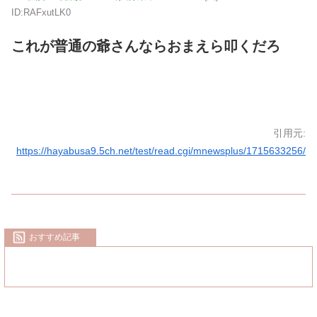
ID:RAFxutLK0
これが普通の爺さんならおまえら叩くだろ
引用元:
https://hayabusa9.5ch.net/test/read.cgi/mnewsplus/1715633256/
おすすめ記事