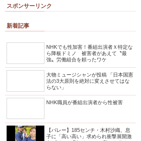
スポンサーリンク
新着記事
NHKでも性加害！番組出演者Ｘ特定な
ら降板ドミノ 被害者があえて〝最
強〟労働組合を頼ったワケ
大物ミュージシャンが投稿 「日本国憲
法の3大原則を絶対に変えさせてはな
らない」
NHK職員が番組出演者から性被害
【バレー】185センチ・木村沙織、息
子に「高い高い」求められ衝撃展開激