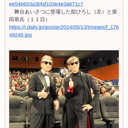
ee54b653a3bfaf103e4e3a671c7
舞台あいさつに登場した舘ひろし（左）と柴
田恭兵（１１日）
https://i.daily.jp/gossip/2024/05/13/Images/f_176
49245.jpg