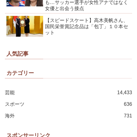
も…サッカー選手が女性アナではなく
女優と出会う接点
【スピードスケート】高木美帆さん、
国民栄誉賞記念品は「包丁」１０本セ
ット
人気記事
カテゴリー
芸能
14,433
スポーツ
636
海外
731
スポンサーリンク