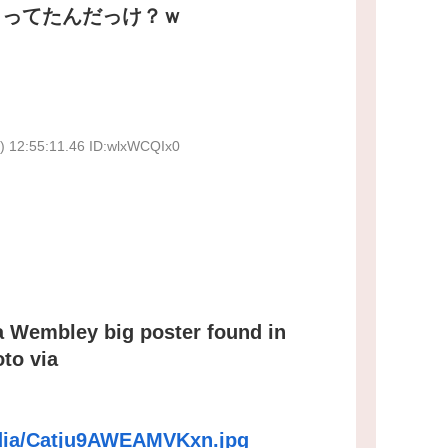
くってたんだっけ？ｗ
) 12:55:11.46 ID:wlxWCQIx0
Wembley big poster found in
to via
edia/Catju9AWEAMVKxn.jpg