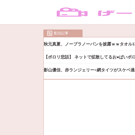
配信記事
秋元真夏、ノーブラノーパンを披露ｗｗタオル1
【ポロリ悲話】 ネットで拡散してるお●ぱいポ
影山優佳、赤ランジェリー×網タイツがスケベ