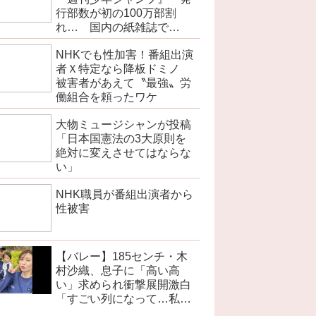
行部数が初の100万部割
れ… 国内の紙雑誌で
「100万部超」ゼロに
NHKでも性加害！番組出演
者Ｘ特定なら降板ドミノ
被害者があえて〝最強〟労
働組合を頼ったワケ
大物ミュージシャンが投稿
「日本国憲法の3大原則を
絶対に変えさせてはならな
い」
NHK職員が番組出演者から
性被害
【バレー】185センチ・木
村沙織、息子に「高い高
い」求められ衝撃展開激白
「すごい列になって…私ア
トラクションじゃないよみ