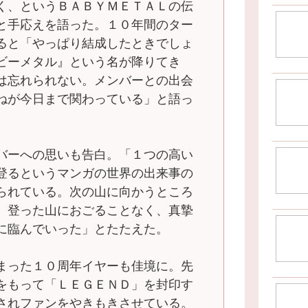
く、というＢＡＢＹＭＥＴＡＬの伝
と手応えを語った。１０年間のター
ると「やっぱり結成したときでしょ
ビーメタル』という名が降りてき
は忘れられない。メンバーとの出会
ねが今日まで関わっている」と語っ
バーへの思いも告白。「１つの高い
登るというマンガの世界の出来事の
られている。次の山に向かうところ
、登った山におごることなく、真摯
に臨んでいった」とたたえた。
まった１０周年イヤーも佳境に。先
をもって「ＬＥＧＥＮＤ」を封印す
されファンをやきもきさせている。