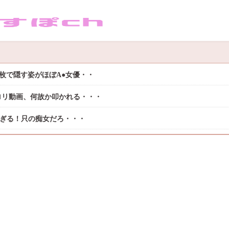
枚で隠す姿がほぼA●女優・・
ロリ動画、何故か叩かれる・・・
過ぎる！只の痴女だろ・・・