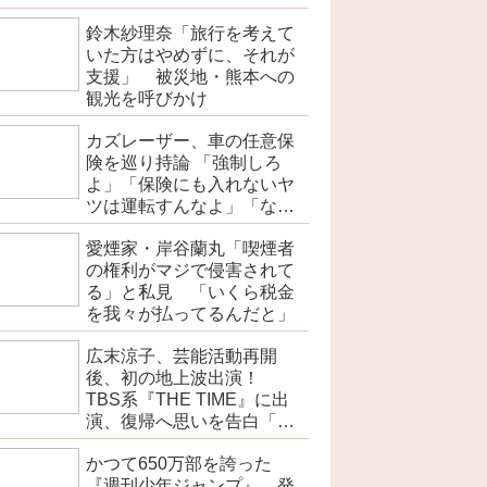
を伝えよ」
鈴木紗理奈「旅行を考えて
いた方はやめずに、それが
支援」 被災地・熊本への
観光を呼びかけ
カズレーザー、車の任意保
険を巡り持論 「強制しろ
よ」「保険にも入れないヤ
ツは運転すんなよ」「なん
で法律を改正しないの？」
愛煙家・岸谷蘭丸「喫煙者
の権利がマジで侵害されて
る」と私見 「いくら税金
を我々が払ってるんだと」
広末涼子、芸能活動再開
後、初の地上波出演！
TBS系『THE TIME』に出
演、復帰へ思いを告白「自
分の弱い部分だったり…」
かつて650万部を誇った
『週刊少年ジャンプ』 発