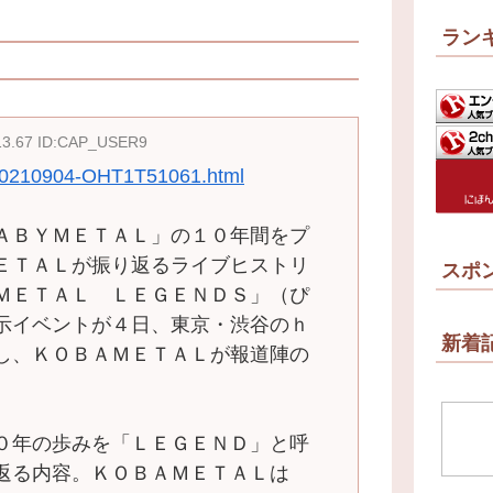
ラン
:13.67 ID:CAP_USER9
s/20210904-OHT1T51061.html
ＡＢＹＭＥＴＡＬ」の１０年間をプ
ＥＴＡＬが振り返るライブヒストリ
スポ
ＭＥＴＡＬ ＬＥＧＥＮＤＳ」（ぴ
示イベントが４日、東京・渋谷のｈ
新着
し、ＫＯＢＡＭＥＴＡＬが報道陣の
０年の歩みを「ＬＥＧＥＮＤ」と呼
返る内容。ＫＯＢＡＭＥＴＡＬは