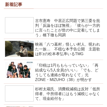
新着記事
古市憲寿 中居正広問題で第三委を批
判「反論をほぼ無視」「彼らが一方的
に言ったことが世の中に定着してしま
う」橋下徹も同調
映画「八つ墓村」怪しい村人、呪われ
た一族… 不穏な本予告公開 主題歌
はB’zの松本孝弘率いるTMG
「印税は1円ももらっていない」「再
結成なら5人全員がいい」「でも、ど
うしても連絡が取れなくて」元
ZONE・MIZUHO（38）が明かす
杉村太蔵氏、消費税減税は反対「低所
得者、中所得者にはもう減税じゃなく
て、現金給付を」