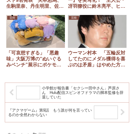
スト9名発表 矢本悠馬、
ー』を実写化！ 主人公・
生駒里奈、丹生明里、佐々
冴羽獠役に鈴木亮平、ヒロ
木希ら最新映像に登場
イン・槇村香役は森田望智
芸能
芸能
「可哀想すぎる」「悪趣
ウーマン村本 「五輪反対
味」大阪万博の“ぬいぐる
してたのにメダル獲得を喜
みベンチ”展示にポケモン
ぶのは矛盾」はやめた方が
ファン激怒、任天堂は直撃
いい
に「許諾したものではな
い」
小学館が報告書「セクシー田中さん」芦原さ
ん Hulu配信スピンオフドラマの脚本監修を辞
退していた
『アクマゲーム』第9話 もう誰が何を言ってい
るのか全然わからない