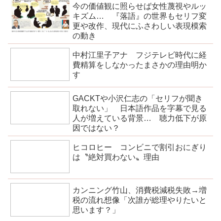
今の価値観に照らせば女性蔑視やルッ
キズム… 『落語』の世界もセリフ変
更や改作、現代にふさわしい表現模索
の動き
中村江里子アナ フジテレビ時代に経
費精算をしなかったまさかの理由明か
す
GACKTや小沢仁志の「セリフが聞き
取れない」 日本語作品を字幕で見る
人が増えている背景… 聴力低下が原
因ではない？
ヒコロヒー コンビニで割引おにぎり
は〝絶対買わない〟理由
カンニング竹山、消費税減税失敗→増
税の流れ想像「次誰が総理やりたいと
思います？」