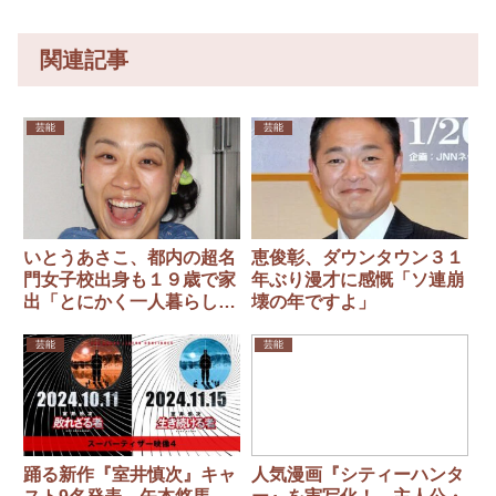
関連記事
芸能
芸能
いとうあさこ、都内の超名
恵俊彰、ダウンタウン３１
門女子校出身も１９歳で家
年ぶり漫才に感慨「ソ連崩
出「とにかく一人暮らしを
壊の年ですよ」
成立させようって必死でし
た」
芸能
芸能
踊る新作『室井慎次』キャ
人気漫画『シティーハンタ