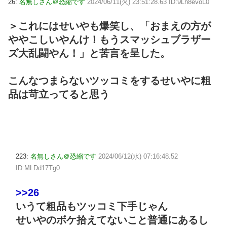
26:
名無しさん＠恐縮です
2024/06/11(火) 23:51:28.63 ID:9Lh8evoL0
＞これにはせいやも爆笑し、「おまえの方が
ややこしいやんけ！もうスマッシュブラザー
ズ大乱闘やん！」と苦言を呈した。
こんなつまらないツッコミをするせいやに粗
品は苛立ってると思う
223:
名無しさん＠恐縮です
2024/06/12(水) 07:16:48.52
ID:MLDd17Tg0
>>26
いうて粗品もツッコミ下手じゃん
せいやのボケ拾えてないこと普通にあるし