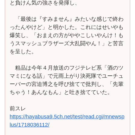
と負けん気の強さを発揮し、
「最後は『すみません』みたいな感じで終わ
ったんやけど」と明かした。これにはせいやも
爆笑し、「おまえの方がややこしいやんけ！も
うスマッシュブラザーズ大乱闘やん！」と苦言
を呈した。
粗品は今年４月放送のフジテレビ系「酒のツ
マミになる話」で元雨上がり決死隊でユーチュ
ーバーの宮迫博之を呼び捨てで批判し、「先輩
ちゃう！あんなもん」と吐き捨てていた。
前スレ
https://hayabusa9.5ch.net/test/read.cgi/mnewsp
lus/1718036112/