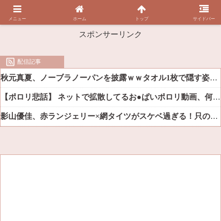
メニュー
ホーム
トップ
サイドバー
スポンサーリンク
配信記事
秋元真夏、ノーブラノーパンを披露ｗｗタオル1枚で隠す姿がほぼA●女優・・
【ポロリ悲話】 ネットで拡散してるお●ぱいポロリ動画、何故か叩かれる・・・
影山優佳、赤ランジェリー×網タイツがスケベ過ぎる！只の痴女だろ・・・