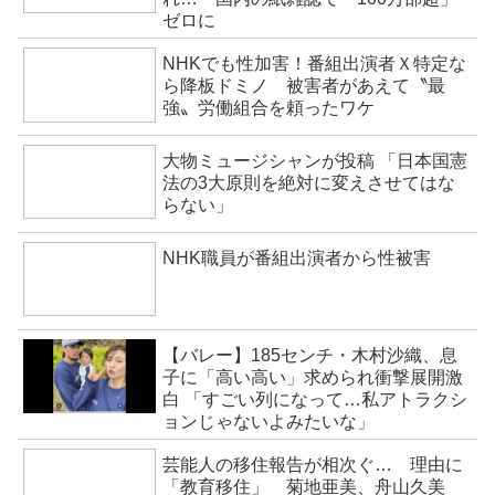
ゼロに
NHKでも性加害！番組出演者Ｘ特定な
ら降板ドミノ 被害者があえて〝最
強〟労働組合を頼ったワケ
大物ミュージシャンが投稿 「日本国憲
法の3大原則を絶対に変えさせてはな
らない」
NHK職員が番組出演者から性被害
【バレー】185センチ・木村沙織、息
子に「高い高い」求められ衝撃展開激
白 「すごい列になって…私アトラクシ
ョンじゃないよみたいな」
芸能人の移住報告が相次ぐ… 理由に
「教育移住」 菊地亜美、舟山久美