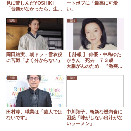
見に苦しんだYOSHIKI
ートボブに「最高に可愛
「音楽がなかったら、生き
い」
てこられなかった」
芸能
芸能
岡田結実、朝ドラ・雪衣役
【 訃報 】 俳優・中島ゆた
に苦戦「よく分からない」
かさん 死去 ７３歳
大腸がんのため 『激突！
殺人拳』『トラック野郎
御意見無用』などに出演
芸能
芸能
田村淳、職業は「芸人では
中川翔子、斬新な機内食に
ないです」
困惑「味がしない出汁がな
いラーメン」