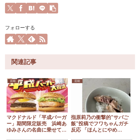
フォローする
関連記事
芸能
芸能
マクドナルド「平成バーガ
指原莉乃の衝撃的”サバご
ー」期間限定販売 浜崎あ
飯”投稿でフワちゃんガチ
ゆみさんの名曲に乗せてア
反応 「ほんとにやめ
ピールする平成生まれの大
ろ！！すぐ消せ！！」