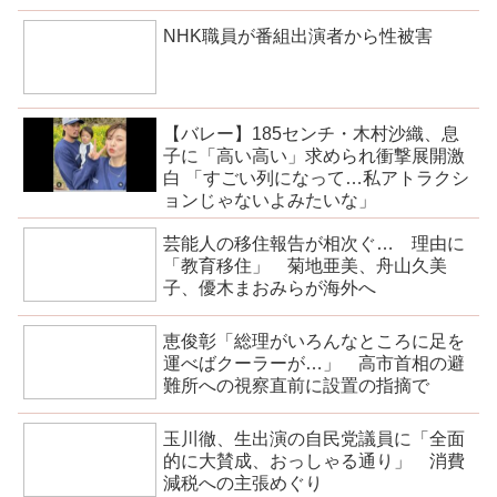
NHK職員が番組出演者から性被害
【バレー】185センチ・木村沙織、息
子に「高い高い」求められ衝撃展開激
白 「すごい列になって…私アトラクシ
ョンじゃないよみたいな」
芸能人の移住報告が相次ぐ… 理由に
「教育移住」 菊地亜美、舟山久美
子、優木まおみらが海外へ
恵俊彰「総理がいろんなところに足を
運べばクーラーが…」 高市首相の避
難所への視察直前に設置の指摘で
玉川徹、生出演の自民党議員に「全面
的に大賛成、おっしゃる通り」 消費
減税への主張めぐり