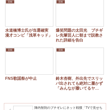
人気バーガー3種とは？
芸能
芸能
水道橋博士氏が当選確実
爆笑問題の太田光 ブチギ
漫才コンビ「浅草キッド」
レ先輩芸人に朝まで説教さ
れた詳細を告白
芸能
芸能
FNS歌謡祭が中止
鈴木杏樹、外出先でスリッ
パ出されても絶対に履かず
「みんなが履いてるヤ
ツ…。もう絶対、嫌や
ん！」
陣内智則のブチギレにネット戦慄「TVで見せち