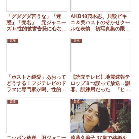
「グダグダ言うな」「迷
AKB48茂木忍、貝殻ビキ
惑」「売名」 元ジャニー
ニ＆美バストのぞかせクー
ズJr.性的被害告発に心ない
ルな表情 初写真集の限定
非難の声
表紙公開
芸能
芸能
「ホストと純愛」あおって
【読売テレビ】地震速報テ
どうする！フジテレビのド
ロップ８つ誤って放送→謝
ラマに専門家が喝、性的搾
罪、訓練用だった 「ヒル
取を防ぐ秘策とは (聖菩
ナンデス！」内で
蓮新宿駆込寺・玄秀盛さ
芸能
芸能
ん)
ニッポン放送、旧ジャニー
遠藤久美子 37歳で結婚を