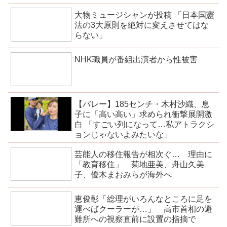
大物ミュージシャンが投稿 「日本国憲
法の3大原則を絶対に変えさせてはな
らない」
NHK職員が番組出演者から性被害
【バレー】185センチ・木村沙織、息
子に「高い高い」求められ衝撃展開激
白 「すごい列になって…私アトラクシ
ョンじゃないよみたいな」
芸能人の移住報告が相次ぐ… 理由に
「教育移住」 菊地亜美、舟山久美
子、優木まおみらが海外へ
恵俊彰「総理がいろんなところに足を
運べばクーラーが…」 高市首相の避
難所への視察直前に設置の指摘で