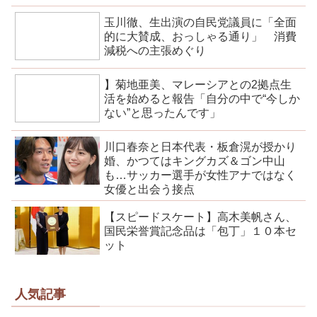
玉川徹、生出演の自民党議員に「全面
的に大賛成、おっしゃる通り」 消費
減税への主張めぐり
】菊地亜美、マレーシアとの2拠点生
活を始めると報告「自分の中で“今しか
ない”と思ったんです」
川口春奈と日本代表・板倉滉が授かり
婚、かつてはキングカズ＆ゴン中山
も…サッカー選手が女性アナではなく
女優と出会う接点
【スピードスケート】高木美帆さん、
国民栄誉賞記念品は「包丁」１０本セ
ット
人気記事