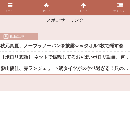
メニュー
ホーム
トップ
サイドバー
スポンサーリンク
配信記事
秋元真夏、ノーブラノーパンを披露ｗｗタオル1枚で隠す姿がほぼA●女優・・
【ポロリ悲話】 ネットで拡散してるお●ぱいポロリ動画、何故か叩かれる・・・
影山優佳、赤ランジェリー×網タイツがスケベ過ぎる！只の痴女だろ・・・