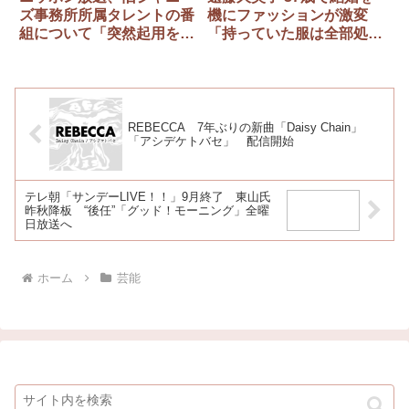
ズ事務所所属タレントの番
機にファッションが激変
組について「突然起用をや
「持っていた服は全部処分
めることはない」
しました」
REBECCA 7年ぶりの新曲「Daisy Chain」
「アシデケトバセ」 配信開始
テレ朝「サンデーLIVE！！」9月終了 東山氏
昨秋降板 “後任”「グッド！モーニング」全曜
日放送へ
ホーム
芸能