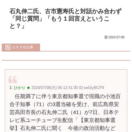
石丸伸二氏、古市憲寿氏と対話かみ合わず
「同じ質問」「もう１回言えというこ
と？」
2024.07.08
おすすめ記事
1:
ひかり ★
2024/07/08(月) 06:12:41.00 ID:eeGiyBCP9
任期満了に伴う東京都知事選で現職の小池百
合子知事（71）の3選当確を受け、前広島県安
芸高田市長の石丸伸二氏（41）が7日、日本テ
レビ系ユーチューブ生配信「【東京都知事選
挙】石丸伸二氏に聞く 今後の政治活動など