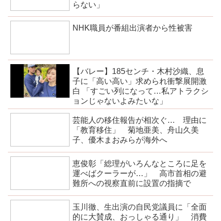
らない」
NHK職員が番組出演者から性被害
【バレー】185センチ・木村沙織、息
子に「高い高い」求められ衝撃展開激
白 「すごい列になって…私アトラクシ
ョンじゃないよみたいな」
芸能人の移住報告が相次ぐ… 理由に
「教育移住」 菊地亜美、舟山久美
子、優木まおみらが海外へ
恵俊彰「総理がいろんなところに足を
運べばクーラーが…」 高市首相の避
難所への視察直前に設置の指摘で
玉川徹、生出演の自民党議員に「全面
的に大賛成、おっしゃる通り」 消費