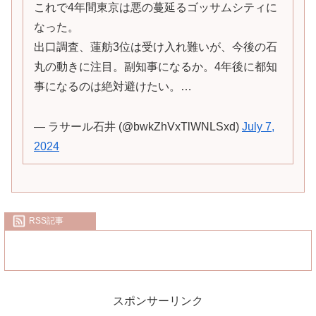
これで4年間東京は悪の蔓延るゴッサムシティに
なった。
出口調査、蓮舫3位は受け入れ難いが、今後の石
丸の動きに注目。副知事になるか。4年後に都知
事になるのは絶対避けたい。…
— ラサール石井 (@bwkZhVxTlWNLSxd)
July 7,
2024
RSS記事
スポンサーリンク