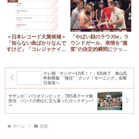
芸能
芸能
＜日本レコード大賞候補＞
「やばい顔のラウガw」ラ
「知らない曲ばかりなんで
ウンドガール、表情を“激
すけど」「コレジャナイ
変”の決定的瞬間にツッコ
感」 選考に疑問の声
ミ殺到「やっちまった感す
ごいよ～涙」
テレ朝「サンデーLIVE！！」9月終了 東山氏
昨秋降板 “後任”「グッド！モーニング」全曜
日放送へ
サザンが「パリオリンピック」TBS系テーマ曲
担当、バンドの初心に立ち返ったロックナンバ
ー
ホーム
芸能