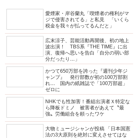
愛煙家・岸谷蘭丸「喫煙者の権利がマ
ジで侵害されてる」と私見 「いくら
税金を我々が払ってるんだと」
広末涼子、芸能活動再開後、初の地上
波出演！ TBS系『THE TIME』に出
演、復帰へ思いを告白「自分の弱い部
分だったり…」
かつて650万部を誇った『週刊少年ジ
ャンプ』 発行部数が初の100万部割
れ… 国内の紙雑誌で「100万部超」
ゼロに
NHKでも性加害！番組出演者Ｘ特定な
ら降板ドミノ 被害者があえて〝最
強〟労働組合を頼ったワケ
大物ミュージシャンが投稿 「日本国憲
法の3大原則を絶対に変えさせてはな