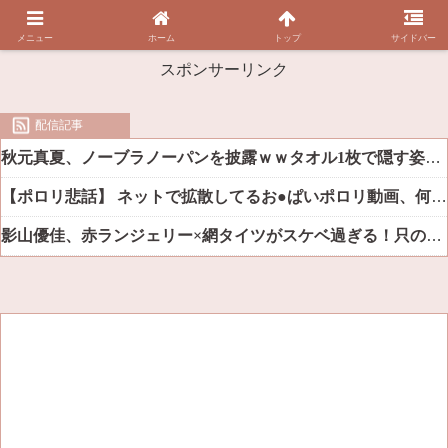
メニュー
ホーム
トップ
サイドバー
スポンサーリンク
配信記事
秋元真夏、ノーブラノーパンを披露ｗｗタオル1枚で隠す姿がほぼA●女優・・
【ポロリ悲話】 ネットで拡散してるお●ぱいポロリ動画、何故か叩かれる・・・
影山優佳、赤ランジェリー×網タイツがスケベ過ぎる！只の痴女だろ・・・