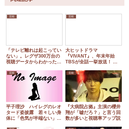
芸能
芸能
「テレビ離れは起こってい
大ヒットドラマ
ない」。レグザ300万台の
『VIVANT』、年末年始
視聴データからわかった
TBSが全話一挙放送！
「現代のテレビの使われ
箱根駅伝の裏番組にも…
方」
「どっちも見たいのに」視
芸能
芸能
聴者は板挟み
平子理沙 ハイレグのレオ
『大病院占拠』主演の櫻井
タード姿披露 若々しい身
翔が「嘘だろ？」と言う回
体に「色気が半端ない」
数が多いと視聴率アップ説
「永遠の少女」の声