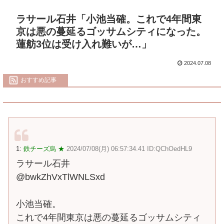
ラサール石井「小池当確。これで4年間東
京は悪の蔓延るゴッサムシティになった。
蓮舫3位は受け入れ難いが…」
2024.07.08
おすすめ記事
1:
鉄チーズ烏 ★
2024/07/08(月) 06:57:34.41 ID:QChOedHL9
ラサール石井
@bwkZhVxTlWNLSxd
小池当確。
これで4年間東京は悪の蔓延るゴッサムシティ