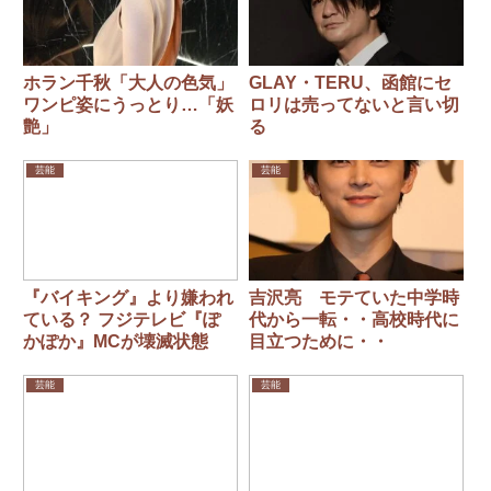
ホラン千秋「大人の色気」
GLAY・TERU、函館にセ
ワンピ姿にうっとり…「妖
ロリは売ってないと言い切
艶」
る
芸能
芸能
『バイキング』より嫌われ
吉沢亮 モテていた中学時
ている？ フジテレビ『ぽ
代から一転・・高校時代に
かぽか』MCが壊滅状態
目立つために・・
芸能
芸能