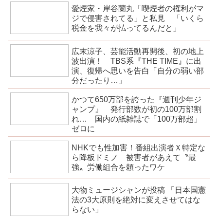
愛煙家・岸谷蘭丸「喫煙者の権利がマ
ジで侵害されてる」と私見 「いくら
税金を我々が払ってるんだと」
広末涼子、芸能活動再開後、初の地上
波出演！ TBS系『THE TIME』に出
演、復帰へ思いを告白「自分の弱い部
分だったり…」
かつて650万部を誇った『週刊少年ジ
ャンプ』 発行部数が初の100万部割
れ… 国内の紙雑誌で「100万部超」
ゼロに
NHKでも性加害！番組出演者Ｘ特定な
ら降板ドミノ 被害者があえて〝最
強〟労働組合を頼ったワケ
大物ミュージシャンが投稿 「日本国憲
法の3大原則を絶対に変えさせてはな
らない」