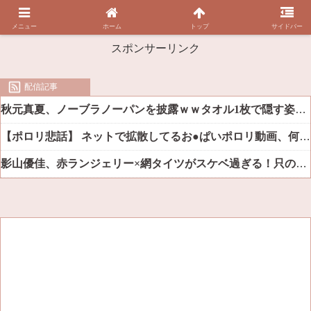
メニュー
ホーム
トップ
サイドバー
スポンサーリンク
配信記事
秋元真夏、ノーブラノーパンを披露ｗｗタオル1枚で隠す姿がほぼA●女優・・
【ポロリ悲話】 ネットで拡散してるお●ぱいポロリ動画、何故か叩かれる・・・
影山優佳、赤ランジェリー×網タイツがスケベ過ぎる！只の痴女だろ・・・