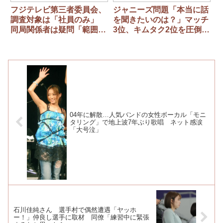
フジテレビ第三者委員会、
ジャニーズ問題「本当に話
調査対象は「社員のみ」
を聞きたいのは？」マッチ
同局関係者は疑問「範囲を
3位、キムタク2位を圧倒的
広げて…」
に抑えた1位は？500人ア
ンケート
04年に解散…人気バンドの女性ボーカル「モニ
タリング」で地上波7年ぶり歌唱 ネット感涙
「大号泣」
石川佳純さん 選手村で偶然遭遇「ヤッホ
ー！」仲良し選手に取材 同僚「練習中に緊張