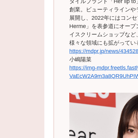
タイルブランド「Her lip
創業。ビューティラインや
展開し、2022年にはコンセプ
Herme」を表参道にオー
イスクリームショップなど
様々な領域にも拡がってい
https://mdpr.jp/news/43452
小嶋陽菜
https://img-mdpr.freetls.fa
VaEcW2A9m3a8QR9UhPIW