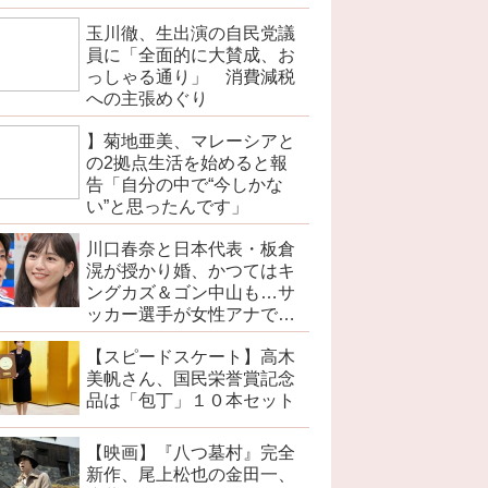
で
玉川徹、生出演の自民党議
員に「全面的に大賛成、お
っしゃる通り」 消費減税
への主張めぐり
】菊地亜美、マレーシアと
の2拠点生活を始めると報
告「自分の中で“今しかな
い”と思ったんです」
川口春奈と日本代表・板倉
滉が授かり婚、かつてはキ
ングカズ＆ゴン中山も…サ
ッカー選手が女性アナでは
なく女優と出会う接点
【スピードスケート】高木
美帆さん、国民栄誉賞記念
品は「包丁」１０本セット
【映画】『八つ墓村』完全
新作、尾上松也の金田一、