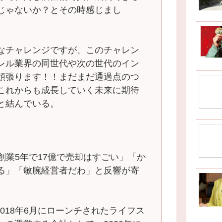
じゃないか？とその時感じまし
なチャレンジですが、このチャレン
レル業界の同世代や次の世代のイン
頑張ります！！まだまだ通過点のつ
これからも成長していく未来に期待
と結んでいる。
創業5年で17億で売却はすごい」「か
る」「敏腕経営者だわ」と反響が寄
onは、2018年6月にローンチされたライフス