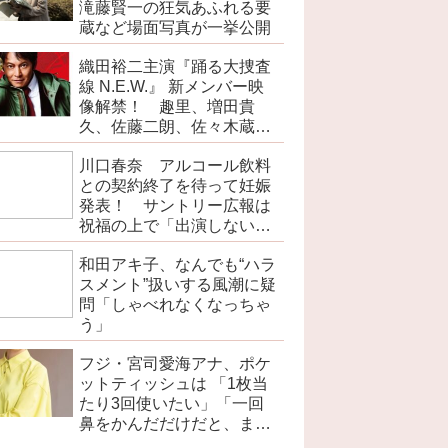
滝藤賢一の狂気あふれる要
蔵など場面写真が一挙公開
織田裕二主演『踊る大捜査
線 N.E.W.』 新メンバー映
像解禁！ 趣里、増田貴
久、佐藤二朗、佐々木蔵之
介、野呂佳代ら出演
川口春奈 アルコール飲料
との契約終了を待って妊娠
発表！ サントリー広報は
祝福の上で「出演しない広
告に順次切り替える」
和田アキ子、なんでも“ハラ
スメント”扱いする風潮に疑
問「しゃべれなくなっちゃ
う」
フジ・宮司愛海アナ、ポケ
ットティッシュは 「1枚当
たり3回使いたい」「一回
鼻をかんだだけだと、まだ
濡れていない部分があるの