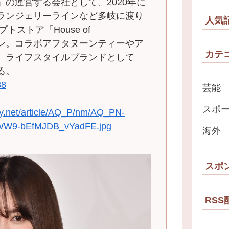
 to」の運営する会社として、2020年に
ランジェリーラインなど多岐に渡り
人気
トストア「House of
プン。コラボアフタヌーンティーやア
カテ
、ライフスタイルブランドとして
る。
88
芸能
スポ
stly.net/article/AQ_P/nm/AQ_PN-
W9-bEfMJDB_vYadFE.jpg
海外
スポ
RSS