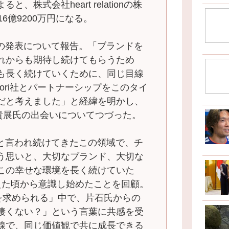
株式会社heart relationの株
6億9200万円になる。
回の発表について報告。「ブランドを
れからも期待し続けてもらうため
も長く続けていくために、同じ目線
tori社とパートナーシップをこのタイ
だと考えました」と経緯を明かし、
片石貴展氏の出会いについてつづった。
いと言われ続けてきたこの領域で、チ
う思いと、大切なブランド、大切な
この幸せな環境を長く続けていた
えた頃から意識し始めたことを回顧。
”を求められる」中で、片石氏からの
凄くない？」という言葉に共感を受
線で、同じ価値観で共に成長できる