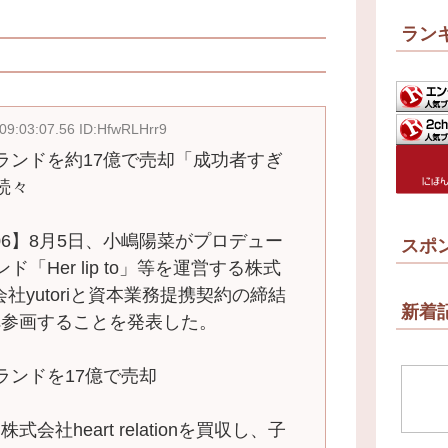
ラン
09:03:07.56 ID:HfwRLHrr9
ランドを約17億で売却「成功者すぎ
続々
8/06】8月5日、小嶋陽菜がプロデュー
スポ
Her lip to」等を運営する株式
、株式会社yutoriと資本業務提携契約の締結
新着
プへ参画することを発表した。
ランドを17億で売却
式会社heart relationを買収し、子