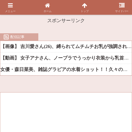
メニュー
ホーム
トップ
サイドバー
スポンサーリンク
配信記事
【画像】 吉川愛さん(26)、縛られてムチムチお乳が強調されてしまう
【動画】 女子アナさん、ノーブラでうっかり衣装から乳首が透けてしまう放送事故ｗｗｗ
女優・森日菜美、雑誌グラビアの水着ショット！！久々の姿にファン悶絶ｗｗ