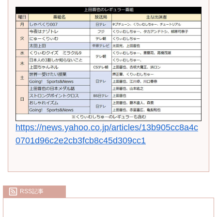
https://news.yahoo.co.jp/articles/13b905cc8a4c
0701d96c2e2cb3fcb8c45d309cc1
RSS記事