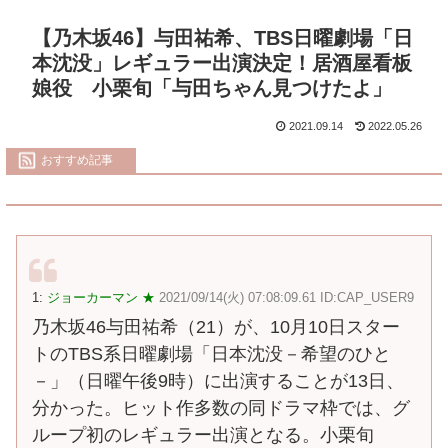
【乃木坂46】与田祐希、TBS日曜劇場「日
本沈没」レギュラー出演決定！居酒屋看板
娘役 小栗旬「与田ちゃん見つけたよ」
2021.09.14
2022.05.26
おすすめ記事
1:
ジョーカーマン ★
2021/09/14(火) 07:08:09.61 ID:CAP_USER9
乃木坂46与田祐希（21）が、10月10日スター
トのTBS系日曜劇場「日本沈没－希望のひと
－」（日曜午後9時）に出演することが13日、
分かった。ヒット作多数の同ドラマ枠では、グ
ループ初のレギュラー出演となる。小栗旬