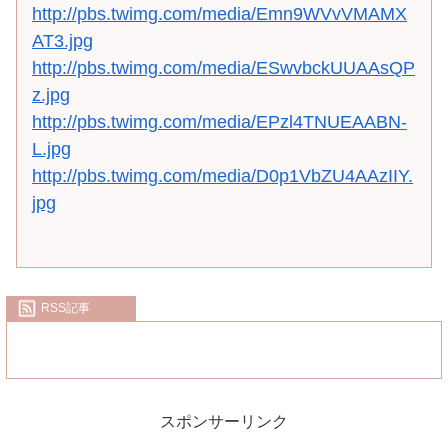
http://pbs.twimg.com/media/Emn9WVvVMAMX
AT3.jpg
http://pbs.twimg.com/media/ESwvbckUUAAsQP
z.jpg
http://pbs.twimg.com/media/EPzl4TNUEAABN-
L.jpg
http://pbs.twimg.com/media/D0p1VbZU4AAzIIY.
jpg
RSS記事
スポンサーリンク