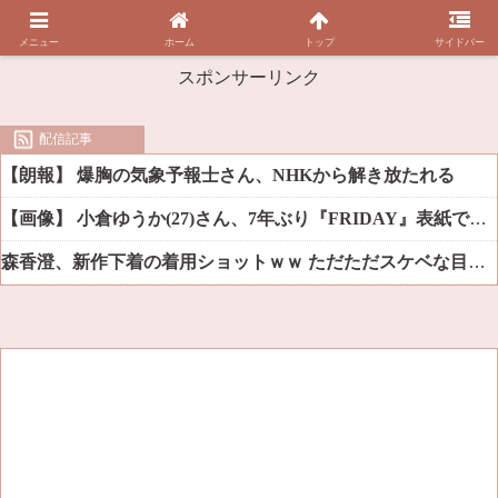
メニュー
ホーム
トップ
サイドバー
スポンサーリンク
配信記事
【朗報】 爆胸の気象予報士さん、NHKから解き放たれる
【画像】 小倉ゆうか(27)さん、7年ぶり『FRIDAY』表紙で神ボディ大解放
森香澄、新作下着の着用ショットｗｗ ただただスケベな目でしか見れんだろ！！