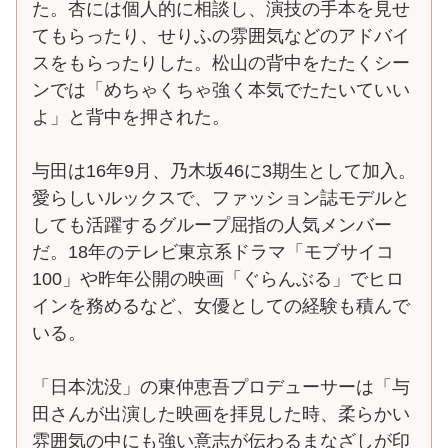
た。杏には個人的に相談し、演技の手本を見せ
てもらったり、せりふの雰囲気などのアドバイ
スをもらったりした。松山の背中をたたくシー
ンでは「めちゃくちゃ強く本気でたたいていい
よ」と背中を押された。
与田は16年9月、乃木坂46に3期生として加入。
愛らしいルックスで、ファッション誌モデルと
しても活躍するグループ屈指の人気メンバー
だ。18年のテレビ東京系ドラマ「モブサイコ
100」や昨年公開の映画「ぐらんぶる」でヒロ
インを務めるなど、女優としての経験も積んで
いる。
「日本沈没」の東仲恵吾プロデューサーは「与
田さんが出演した映画を拝見した時、柔らかい
雰囲気の中にも強い意志が伝わるまなざしが印