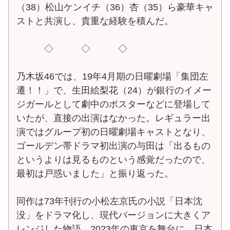
（38）松山ケンイチ（36）杏（35）ら豪華キャ
ストと共演し、貴重な経験を積んだ。
◇ ◇ ◇
乃木坂46では、19年4月期の日曜劇場「集団左
遷！！」で、生田絵梨花（24）が銀行のイメー
ジガールとして劇中のポスターなどに登場して
いたが、直接の出演はなかった。レギュラー出
演ではグループ初の日曜劇場キャストとなり、
ゴールデン帯ドラマ初出演の与田は「出るもの
というよりは見るものという感覚だったので、
最初は戸惑いました」と振り返った。
同作は73年刊行の小松左京氏の小説「日本沈
没」をドラマ化し、現代バージョンに大きくア
レンジした物語。2023年の東京を舞台に、日本