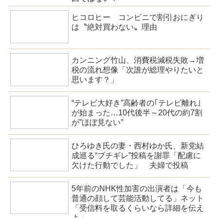
ヒコロヒー コンビニで割引おにぎり
は〝絶対買わない〟理由
カンニング竹山、消費税減税失敗→増
税の流れ想像「次誰が総理やりたいと
思います？」
“テレビ大好き”高齢者の｢テレビ離れ｣
が始まった…10代後半～20代の約7割
が”ほぼ見ない”
ひろゆき氏の妻・西村ゆか氏、新党結
成巡る“ブチギレ”投稿を謝罪「配慮に
欠けた行動でした」 夫婦で投稿
5年前のNHK性加害の出演者は「今も
普通の顔して芸能活動してる」ネット
「受信料を取るくらいなら詳細を伝え
よ」