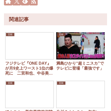
関連記事
芸能
芸能
フジテレビ『ONE DAY』
満島ひかり“超ミニスカ”で
が月9史上ワースト1位の爆
テレビに登場「最強です」
死に 二宮和也、中谷美
紀、大沢たかおのトリプル
主演
芸能
芸能