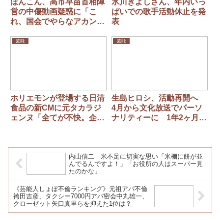
ほんこん、高市早苗首相陣
氷川きよしさん、年内いっ
営の中傷動画疑惑に「こ
ぱいでの歌手活動休止を発
れ、国会でやらなアカンこ
表
となんですか？」
芸能
芸能
ホリエモンが登場する日清
生島ヒロシ、活動再開へ
食品の新CMに元タカラジ
4月から文化放送でパーソ
ェンヌ「全てが不快。企業
ナリティーに 1年2ヶ月の
イメージ堕ちた」
自粛期間「存在価値がゼロ
になったような気がした」
内山信二 米不足に切実な思い「米棚に餅が並
んでるんですよ！」「お役所の人はスーパー見
たのかな」
《芸能人しょぼ不倫ランキング》元祖アパ不倫
袴田吉彦、タクシー7000円アパ密会中丸雄一、
クローゼット矢口真里らを抑えた1位は？