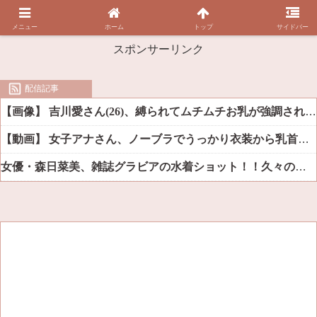
メニュー
ホーム
トップ
サイドバー
スポンサーリンク
配信記事
【画像】 吉川愛さん(26)、縛られてムチムチお乳が強調されてしまう
【動画】 女子アナさん、ノーブラでうっかり衣装から乳首が透けてしまう放送事故ｗｗｗ
女優・森日菜美、雑誌グラビアの水着ショット！！久々の姿にファン悶絶ｗｗ