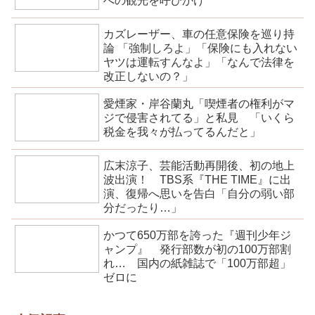
への観光を呼びかけ
カズレーザー、車の任意保険を巡り持
論 「強制しろよ」「保険にも入れない
ヤツは運転すんなよ」「なんで法律を
改正しないの？」
愛煙家・岸谷蘭丸「喫煙者の権利がマ
ジで侵害されてる」と私見 「いくら
税金を我々が払ってるんだと」
広末涼子、芸能活動再開後、初の地上
波出演！ TBS系『THE TIME』に出
演、復帰へ思いを告白「自分の弱い部
分だったり…」
かつて650万部を誇った『週刊少年ジ
ャンプ』 発行部数が初の100万部割
れ… 国内の紙雑誌で「100万部超」
ゼロに