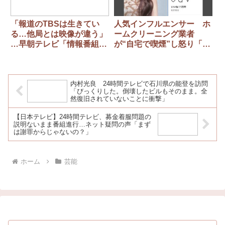
「報道のTBSは生きてい
人気インフルエンサー ホ
る…他局とは映像が違う」
ームクリーニング業者
…早朝テレビ「情報番組」
が“自宅で喫煙”し怒り「吸
を徳光和夫さんラジオで批
う人がいる家ならまだし
評「フジと日テレは似てお
も」
ります」
内村光良 24時間テレビで石川県の能登を訪問
「びっくりした。倒壊したビルもそのまま。全
然復旧されていないことに衝撃」
【日本テレビ】24時間テレビ、募金着服問題の
説明ないまま番組進行…ネット疑問の声「まず
は謝罪からじゃないの？」
ホーム
芸能