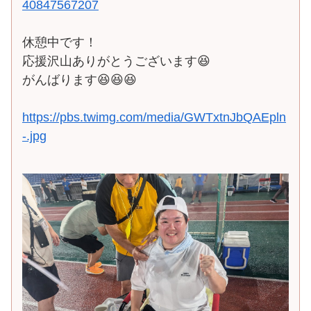
40847567207
休憩中です！
応援沢山ありがとうございます😆
がんばります😆😆😆
https://pbs.twimg.com/media/GWTxtnJbQAEpln
-.jpg