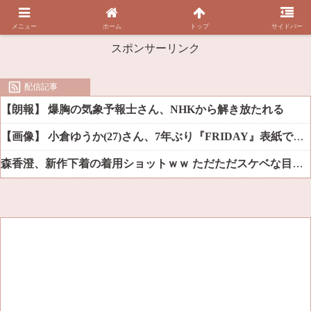
メニュー
ホーム
トップ
サイドバー
スポンサーリンク
配信記事
【朗報】 爆胸の気象予報士さん、NHKから解き放たれる
【画像】 小倉ゆうか(27)さん、7年ぶり『FRIDAY』表紙で神ボディ大解放
森香澄、新作下着の着用ショットｗｗ ただただスケベな目でしか見れんだろ！！