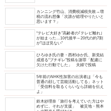
カンニング竹山、消費税減税失敗→増
税の流れ想像「次誰が総理やりたいと
思います？」
“テレビ大好き”高齢者の｢テレビ離れ｣
が始まった…10代後半～20代の約7割
が”ほぼ見ない”
ひろゆき氏の妻・西村ゆか氏、新党結
成巡る“ブチギレ”投稿を謝罪「配慮に
欠けた行動でした」 夫婦で投稿
5年前のNHK性加害の出演者は「今も
普通の顔して芸能活動してる」ネット
「受信料を取るくらいなら詳細を伝え
よ」
鈴木紗理奈「旅行を考えていた方はや
めずに、それが支援」 被災地・熊本