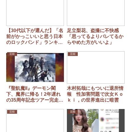
【30代以下が選んだ】「名
足立梨花、盗撮に不快感
前がかっこいいと思う日本
「思ってるよりバレてるか
のロックバンド」ランキン
らやめた方がいいよ」
グ！ 第1位は「L’Arc～
en～Ciel」
芸能
芸能
『聖飢魔II』デーモン閣
木村拓哉にもついに退所情
下、魔界に帰る！2年遅れ
報 性加害問題で次女Ｋｏ
の35周年記念ツアー完走後
ｋｉ，の世界進出に暗雲
に「6度目の解散」へ
芸能
芸能