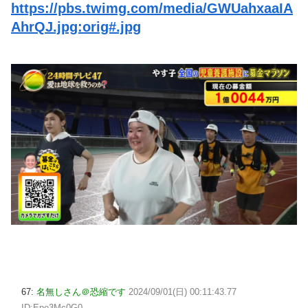
https://pbs.twimg.com/media/GWUahxaaIA
AhrQJ.jpg:orig#.jpg
67:
名無しさん＠恐縮です
2024/09/01(日) 00:11:43.77
ID:Epe3Mc0G0