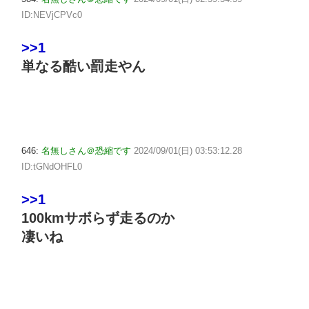
ID:NEVjCPVc0
>>1
単なる酷い罰走やん
646:
名無しさん＠恐縮です
2024/09/01(日) 03:53:12.28
ID:tGNdOHFL0
>>1
100kmサボらず走るのか
凄いね