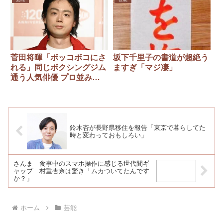
菅田将暉「ボッコボコにさ
坂下千里子の書道が超絶う
れる」同じボクシングジム
ますぎ「マジ凄」
通う人気俳優 プロ並み練
習に「あの人俳優だよ
な？」
鈴木杏が長野県移住を報告「東京で暮らしてた
時と変わっておもしろい」
さんま 食事中のスマホ操作に感じる世代間ギ
ャップ 村重杏奈は驚き「ムカついてたんです
か？」
ホーム
芸能