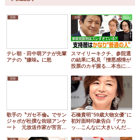
芸能
芸能
テレ朝・田中萌アナが先輩
スマイリーキクチ、参院選
アナの〝嫌味〟に怒
の結果に私見「憎悪感情が
投票のカギ握る…本当にこ
れでいいのか。。。」
芸能
芸能
歌手の〝ガセ不倫〟でサン
石橋貴明”59歳大物女優”に
ジャポが杜撰な街頭アンケ
初対面時印象告白「デカ
ート 元放送作家が苦言
ッ…こんなに大きいんだっ
「こんなことやってるから
て」
テレビはバカにされる」
芸能
芸能