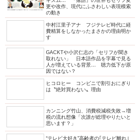
キズム… 『落語』の世界もセリフ変
更や改作、現代にふさわしい表現模索
の動き
中村江里子アナ フジテレビ時代に経
費精算をしなかったまさかの理由明か
す
GACKTや小沢仁志の「セリフが聞き
取れない」 日本語作品を字幕で見る
人が増えている背景… 聴力低下が原
因ではない？
ヒコロヒー コンビニで割引おにぎり
は〝絶対買わない〟理由
カンニング竹山、消費税減税失敗→増
税の流れ想像「次誰が総理やりたいと
思います？」
“テレビ大好き”高齢者の｢テレビ離れ｣