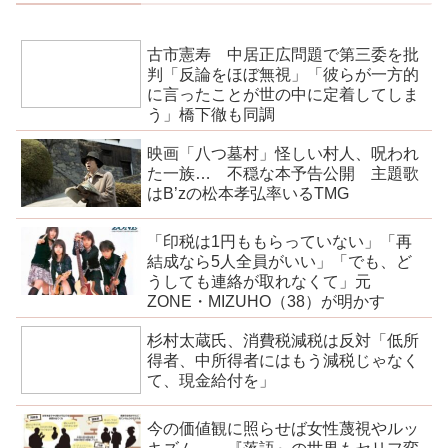
古市憲寿 中居正広問題で第三委を批
判「反論をほぼ無視」「彼らが一方的
に言ったことが世の中に定着してしま
う」橋下徹も同調
映画「八つ墓村」怪しい村人、呪われ
た一族… 不穏な本予告公開 主題歌
はB’zの松本孝弘率いるTMG
「印税は1円ももらっていない」「再
結成なら5人全員がいい」「でも、ど
うしても連絡が取れなくて」元
ZONE・MIZUHO（38）が明かす
杉村太蔵氏、消費税減税は反対「低所
得者、中所得者にはもう減税じゃなく
て、現金給付を」
今の価値観に照らせば女性蔑視やルッ